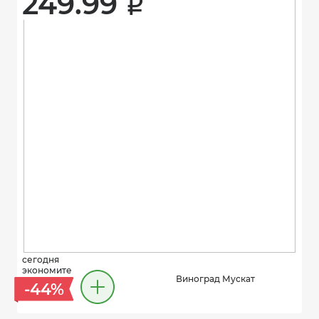
249.99 
i
сегодня
экономите
Виноград Мускат
-44%