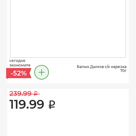
сегодня
экономите
Балык Дымов с/к нарезка
70г
-52%
239.99 
i
119.99 
i