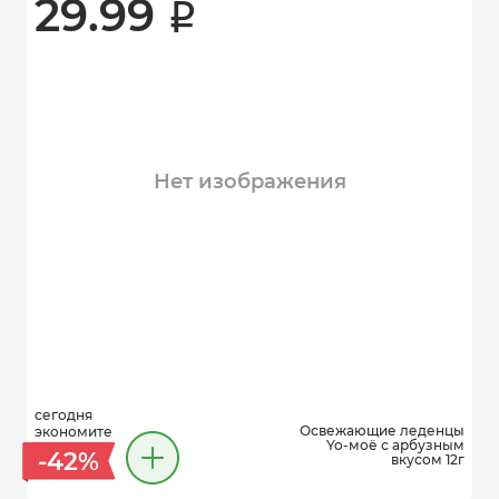
29.99 
i
Нет изображения
сегодня
Освежающие леденцы
экономите
Yo-моё с арбузным
-42%
вкусом 12г