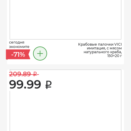
сегодня
Крабовые палочки VICI
экономите
имитация, с мясом
натурального краба,
-71%
150+20 г
209.89 
i
99.99 
i