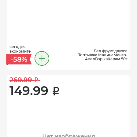
сегодня
Лед фрукт.двухсл
экономите
Топтыжка МалинаМанго-
-58%
АпелВзрывКарам 50г
269.99 
i
149.99 
i
Нет изображения