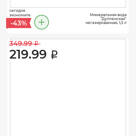
сегодня
Минеральная вода
экономите
"Дупленская"
-43%
негазированная, 1,5 л
349.99 
i
219.99 
i