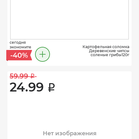
сегодня
Картофельная соломка
экономите
Деревенские чипсы
-40%
соленые грибы120г
59.99 
i
24.99 
i
Нет изображения