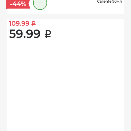
Caliente 90мл
-44%
109.99 
i
59.99 
i