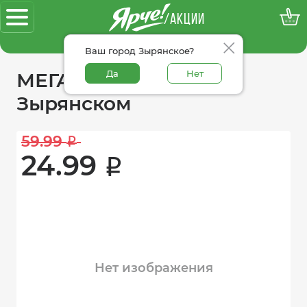
/АКЦИИ
100% достоверные акции
Ваш город Зырянское?
Да
Нет
МЕГАакции «Ярче!» в
Зырянском
59.99 
i
24.99 
i
Нет изображения