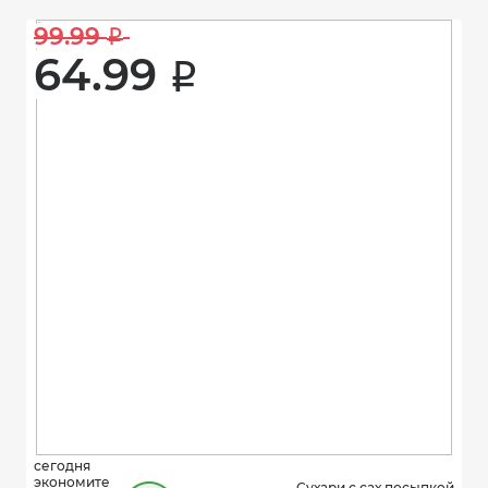
99.99 
i
64.99 
i
сегодня
экономите
Сухари с сах.посыпкой