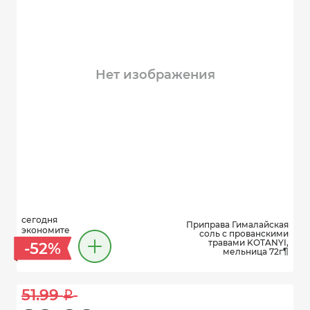
Нет изображения
сегодня
Приправа Гималайская
экономите
соль с прованскими
травами KOTANYI,
-52%
мельница 72г¶
51.99 
i