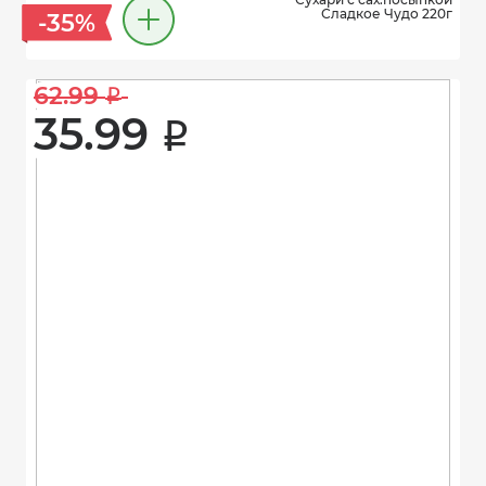
Сладкое Чудо 220г
-35%
62.99 
i
35.99 
i