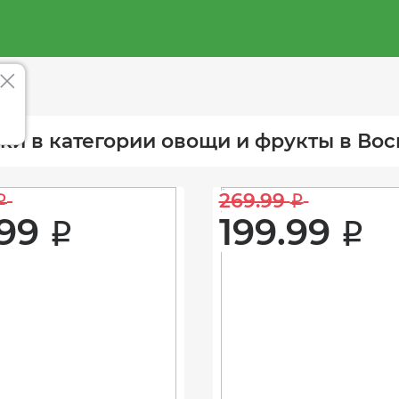
ки в категории овощи и фрукты в Во
269.99 
i
i
99 
199.99 
i
i