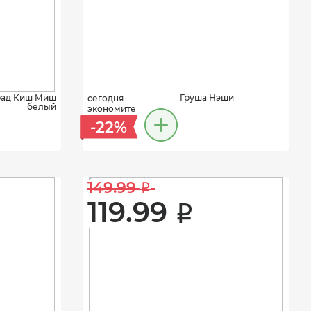
рад Киш Миш
Груша Нэши
сегодня
белый
экономите
-22%
149.99 
i
119.99 
i