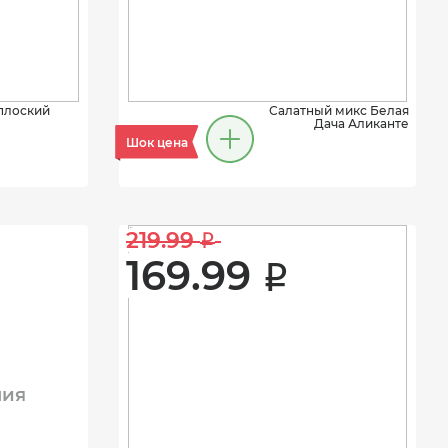
плоский
Салатный микс Белая
Дача Аликанте
Шок цена
219.99 
i
169.99 
i
ния