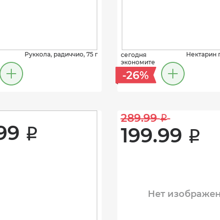
Руккола, радиччио, 75 г
Нектарин 
сегодня
экономите
-26%
289.99 
i
99 
199.99 
i
i
Нет изображе