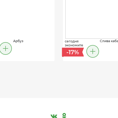
Арбуз
Слива каб
сегодня
экономите
-17%