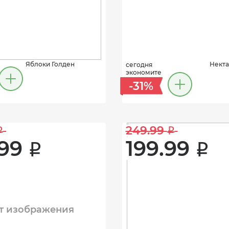
Яблоки Голден
Некта
сегодня
экономите
-31%
249.99 
i
i
99 
199.99 
i
i
т изображения