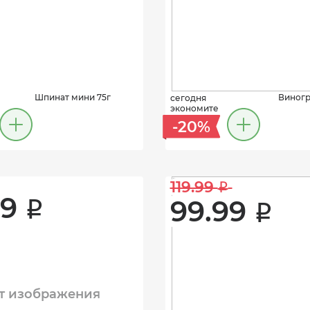
Шпинат мини 75г
Виног
сегодня
экономите
-20%
119.99 
i
9 
99.99 
i
i
т изображения