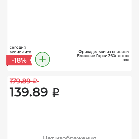
сегодня
Фрикадельки из свинины
экономите
Ближние Горки 360г лоток
-18%
охл
179.89 
i
139.89 
i
Нет изображения