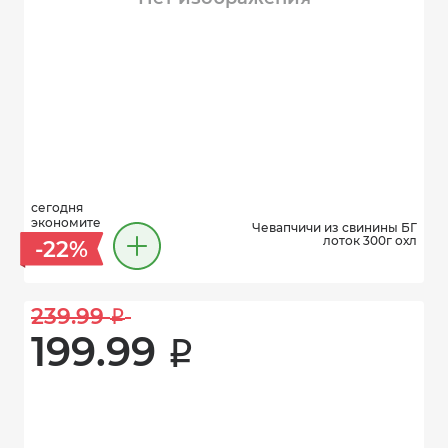
сегодня
экономите
Чевапчичи из свинины БГ
лоток 300г охл
-22%
239.99 
i
199.99 
i