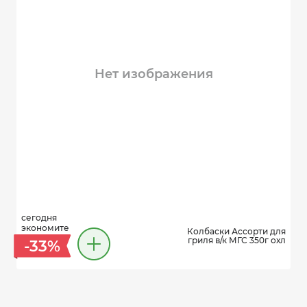
Нет изображения
сегодня
экономите
Колбаски Ассорти для
гриля в/к МГС 350г охл
-33%