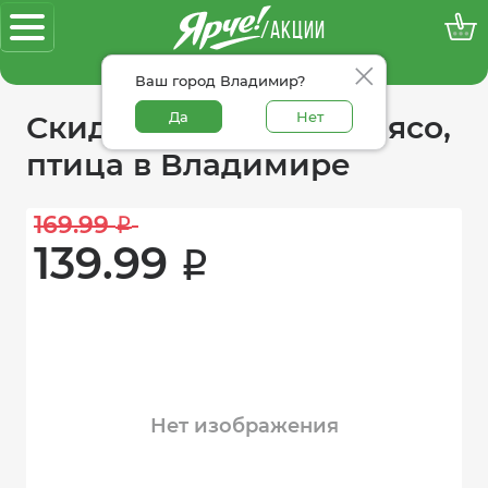
/АКЦИИ
100% достоверные акции
Ваш город Владимир?
Да
Нет
Скидки в категории мясо,
птица в Владимире
169.99 
i
139.99 
i
Нет изображения