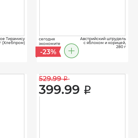
ое Тирамису
Австрийский штрудель
сегодня
г (Хлебпром)
с яблоком и корицей,
экономите
280 г
-23%
529.99 
i
399.99 
i