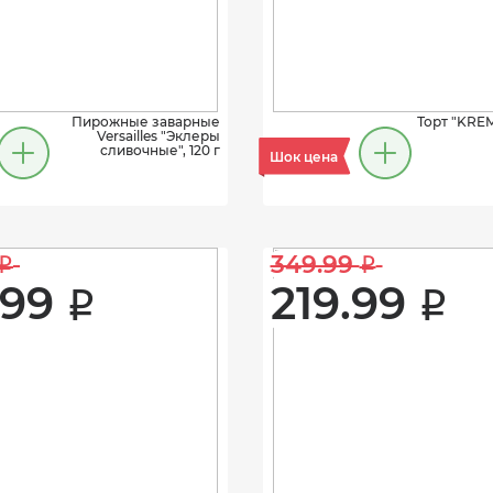
Пирожные заварные
Торт "KREM
Versailles "Эклеры
сливочные", 120 г
Шок цена
349.99 
i
i
99 
219.99 
i
i