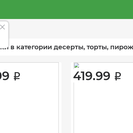
ки в категории десерты, торты, пир
99 
419.99 
i
i