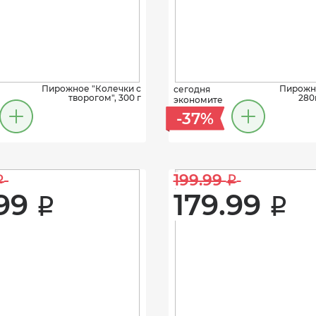
Пирожное "Колечки с
Пирожн
сегодня
творогом", 300 г
280
экономите
-37%
199.99 
i
i
99 
179.99 
i
i