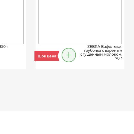
850 г
ZEBRA Вафельная
трубочка с варёным
сгущённым молоком,
Шок цена
70 г