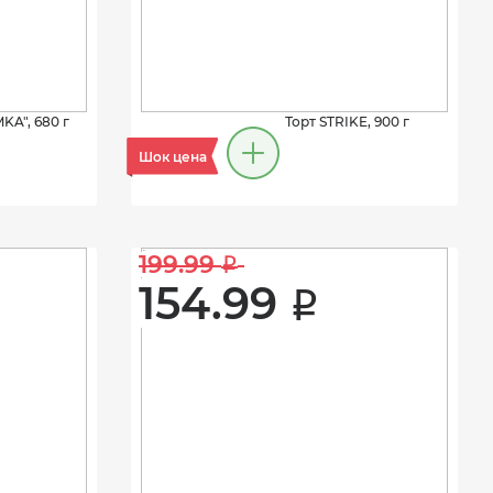
KA", 680 г
Торт STRIKE, 900 г
Шок цена
199.99 
i
154.99 
i