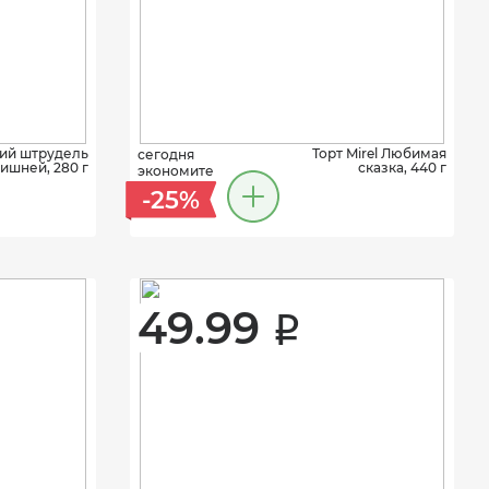
ий штрудель
Торт Mirel Любимая
сегодня
вишней, 280 г
сказка, 440 г
экономите
-25%
49.99 
i