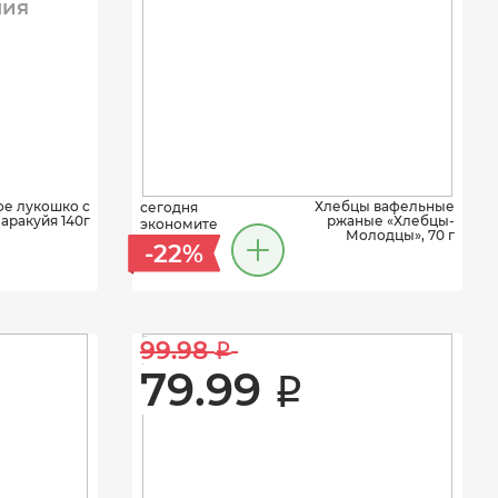
ния
ое лукошко с
Хлебцы вафельные
сегодня
аракуйя 140г
ржаные «Хлебцы-
экономите
Молодцы», 70 г
-22%
99.98 
i
79.99 
i