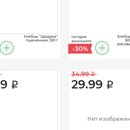
Хлебцы "Щедрые"
Хлебцы
сегодня
пшеничные, 100 г
Bi
экономите
рисовы
-30%
34.99 
i
9 
29.99 
i
i
Нет изображе