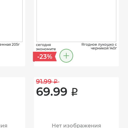
емная 205г
Ягодное лукошко с
сегодня
черникой 140г
экономите
-23%
91.99 
i
69.99 
i
ния
Нет изображения