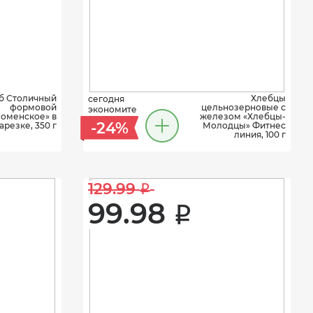
б Столичный
Хлебцы
сегодня
формовой
цельнозерновые с
экономите
оменское» в
железом «Хлебцы-
-24%
арезке, 350 г
Молодцы» Фитнес
линия, 100 г
129.99 
i
99.98 
i