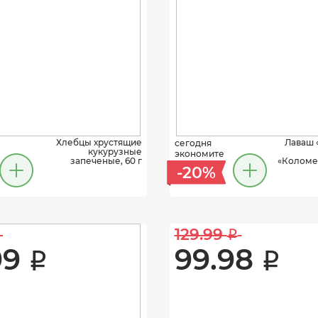
Хлебцы хрустящие
Лаваш 
сегодня
кукурузные
экономите
запеченые, 60 г
«Коломен
-20%
129.99 
i
9 
99.98 
i
i