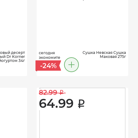
овый десерт
Сушка Невская Сушка
сегодня
ый Dr Korner
Маковая 275г
экономите
йогуртом 34г
-24%
82.99 
i
64.99 
i