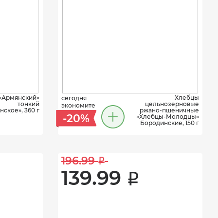
«Армянский»
Хлебцы
сегодня
тонкий
цельнозерновые
экономите
ское», 360 г
ржано-пшеничные
-20%
«Хлебцы-Молодцы»
Бородинские, 150 г
196.99 
i
139.99 
i