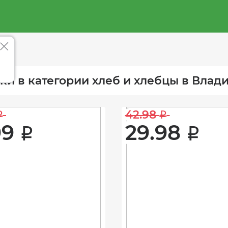
ки в категории хлеб и хлебцы в Влад
42.98 
i
i
9 
29.98 
i
i