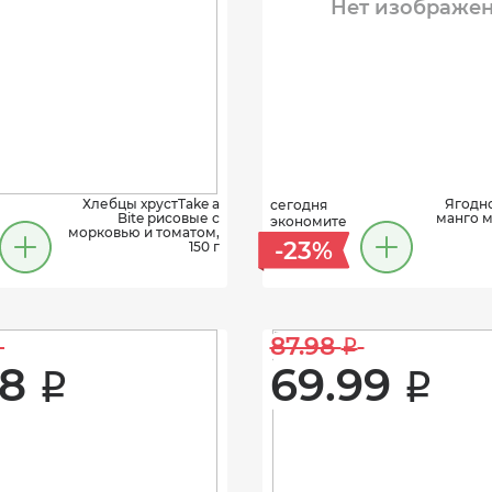
Нет изображе
Хлебцы хрустTake a
Ягодн
сегодня
Bite рисовые с
манго м
экономите
морковью и томатом,
-23%
150 г
87.98 
i
8 
69.99 
i
i