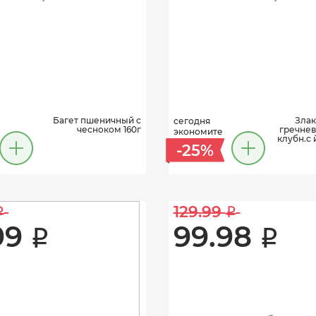
Багет пшеничный с
Злак
сегодня
чесноком 160г
гречнев
экономите
клубн.с 
-25%
129.99 
i
i
99 
99.98 
i
i