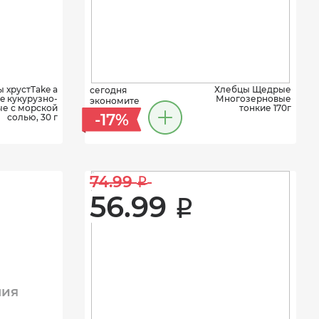
 хрустTake a
Хлебцы Щедрые
сегодня
te кукурузно-
Многозерновые
экономите
е с морской
тонкие 170г
-17%
солью, 30 г
74.99 
i
56.99 
i
ния