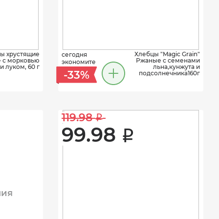
ы хрустящие
Хлебцы "Magic Grain"
сегодня
 с морковью
Ржаные с семенами
экономите
и луком, 60 г
льна,кунжута и
-33%
подсолнечника160г
119.98 
i
99.98 
i
ния