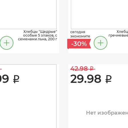
Хлебцы "Щедрые"
Хлебц
сегодня
особые 5 злаков, с
гречневые
экономите
семенами льна, 200 г
-30%
42.98 
i
99 
29.98 
i
i
Нет изображе