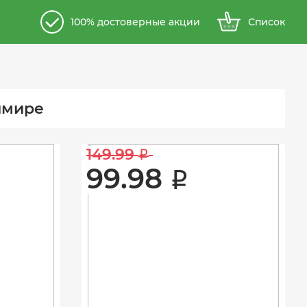
100% достоверные акции
Список
имире
149.99 
i
99.98 
i