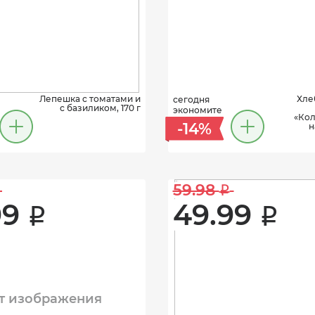
Лепешка c томатами и
Хле
сегодня
с базиликом, 170 г
экономите
«Кол
-14%
н
59.98 
i
9 
49.99 
i
i
т изображения