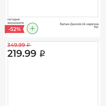
сегодня
экономите
Балык Дымов с/к нарезка
70г
-52%
349.99 
i
219.99 
i