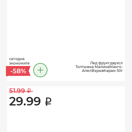
сегодня
Лед фрукт.двухсл
экономите
Топтыжка МалинаМанго-
-58%
АпелВзрывКарам 50г
51.99 
i
29.99 
i