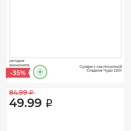
сегодня
экономите
Сухари с сах.посыпкой
Сладкое Чудо 220г
-35%
84.99 
i
49.99 
i