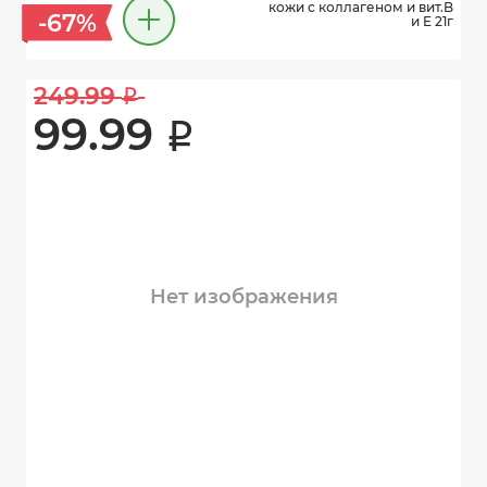
кожи с коллагеном и вит.B
-67%
и E 21г
249.99 
i
99.99 
i
Нет изображения