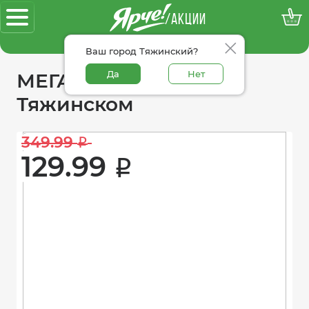
/АКЦИИ
100% достоверные акции
Ваш город Тяжинский?
Да
Нет
МЕГАакции «Ярче!» в
Тяжинском
349.99 
i
129.99 
i