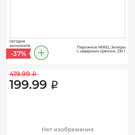
сегодня
экономите
Пирожное MIREL Эклеры
с заварным кремом, 210 г
-37%
419.99 
i
199.99 
i
Нет изображения