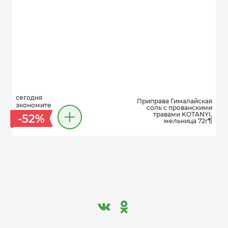
сегодня
Приправа Гималайская
экономите
соль с прованскими
травами KOTANYI,
-52%
мельница 72г¶