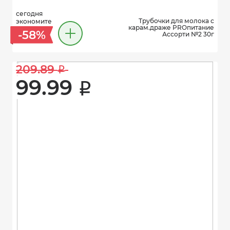
сегодня
Трубочки для молока с
экономите
карам.драже PROпитание
-58%
Ассорти №2 30г
209.89 
i
99.99 
i