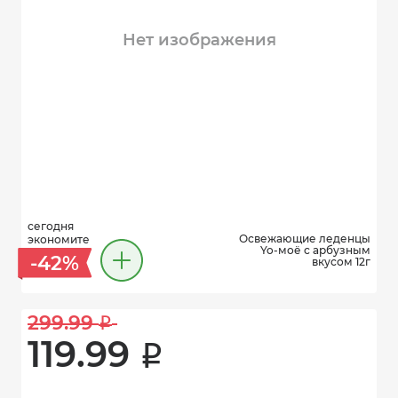
Нет изображения
сегодня
Освежающие леденцы
экономите
Yo-моё с арбузным
-42%
вкусом 12г
299.99 
i
119.99 
i