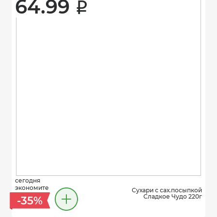
64.99 
i
сегодня
экономите
Сухари с сах.посыпкой
Сладкое Чудо 220г
-35%