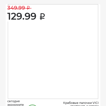
349.99 
i
129.99 
i
сегодня
Крабовые палочки VICI
экономите
имитация, с мясом