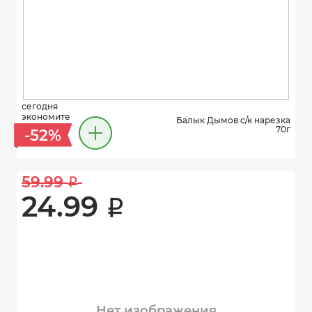
сегодня
экономите
Балык Дымов с/к нарезка
70г
-52%
59.99 
i
24.99 
i
Нет изображения