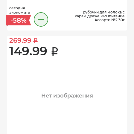
сегодня
Трубочки для молока с
экономите
карам.драже PROпитание
-58%
Ассорти №2 30г
269.99 
i
149.99 
i
Нет изображения