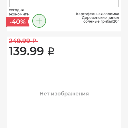
сегодня
Картофельная соломка
экономите
Деревенские чипсы
-40%
соленые грибы120г
249.99 
i
139.99 
i
Нет изображения