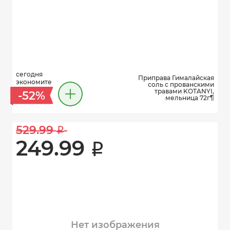
сегодня
Приправа Гималайская
экономите
соль с прованскими
травами KOTANYI,
-52%
мельница 72г¶
529.99 
i
249.99 
i
Нет изображения