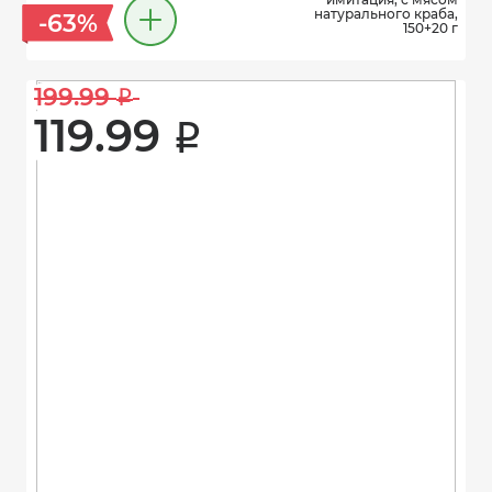
натурального краба,
-63%
150+20 г
199.99 
i
119.99 
i