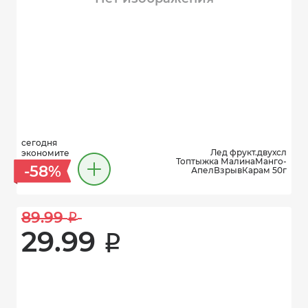
сегодня
Лед фрукт.двухсл
экономите
Топтыжка МалинаМанго-
-58%
АпелВзрывКарам 50г
89.99 
i
29.99 
i