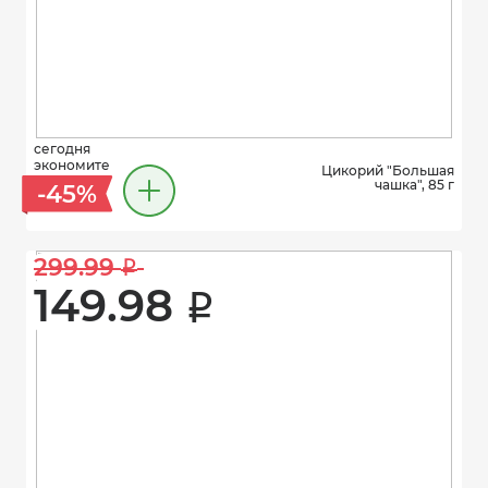
сегодня
экономите
Цикорий "Большая
чашка", 85 г
-45%
299.99 
i
149.98 
i