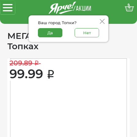
/АКЦИИ
100% достоверные акции
Ваш город Топки?
Да
Нет
МЕГАакции «Ярче!» в
Топках
209.89 
i
99.99 
i