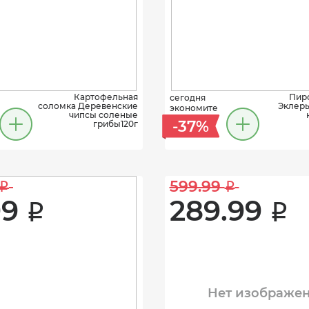
Картофельная
Пир
сегодня
соломка Деревенские
Эклеры
экономите
чипсы соленые
-37%
грибы120г
599.99 
i
i
9 
289.99 
i
i
Нет изображе