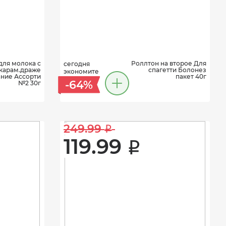
для молока с
Роллтон на второе Для
сегодня
карам.драже
спагетти Болонез
экономите
ние Ассорти
пакет 40г
-64%
№2 30г
249.99 
i
119.99 
i