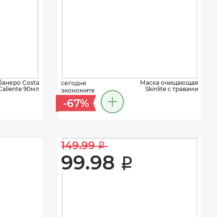
банеро Costa
Маска очищающая
сегодня
Caliente 90мл
Skinlite с травами
экономите
-67%
149.99 
i
99.98 
i