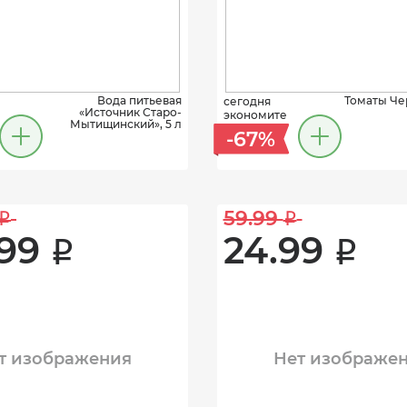
Вода питьевая
Томаты Че
сегодня
«Источник Старо-
экономите
Мытищинский», 5 л
-67%
59.99 
i
i
99 
24.99 
i
i
т изображения
Нет изображе