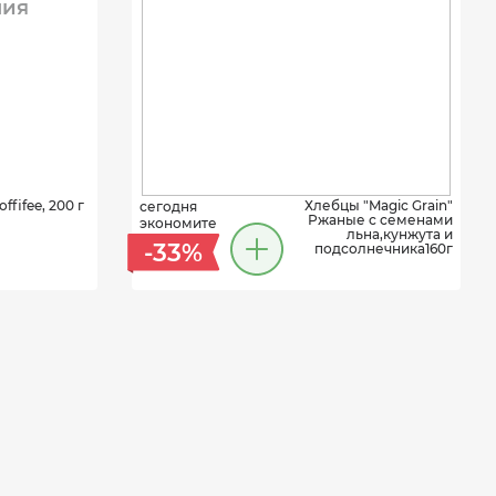
ния
fifee, 200 г
Хлебцы "Magic Grain"
сегодня
Ржаные с семенами
экономите
льна,кунжута и
-33%
подсолнечника160г