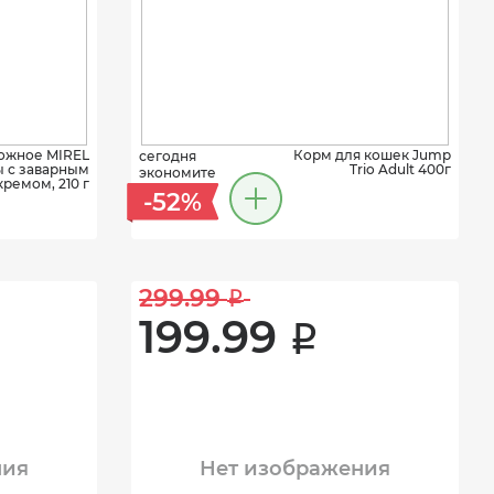
ожное MIREL
Корм для кошек Jump
сегодня
 с заварным
Trio Adult 400г
экономите
кремом, 210 г
-52%
299.99 
i
199.99 
i
ния
Нет изображения