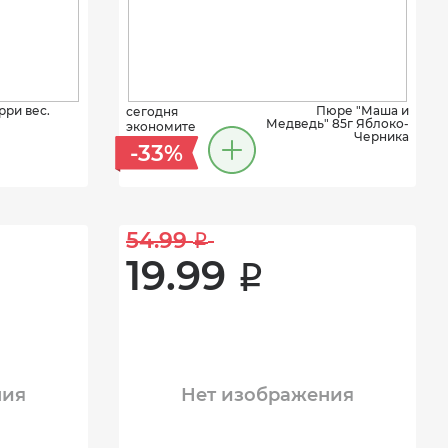
рри вес.
Пюре "Маша и
сегодня
Медведь" 85г Яблоко-
экономите
Черника
-33%
54.99 
i
19.99 
i
ния
Нет изображения