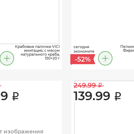
Крабовые палочки VICI
Пельме
сегодня
имитация, с мясом
Фирме
экономите
натурального краба,
-52%
150+20 г
249.99 
i
9 
139.99 
i
i
т изображения