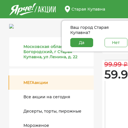
/АКЦИИ
Старая Купавна
Ваш город Старая
Купавна?
Да
Нет
МЕГА
Московская область, г.о.
Богородский, г Старая
Купавна, ул Ленина, д. 22
99.99 
i
59.9
МЕГАакции
Все акции на сегодня
Десерты, торты, пирожные
Мороженое