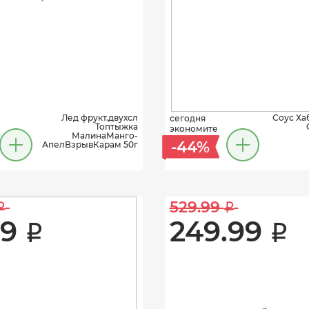
Лед фрукт.двухсл
Соус Ха
сегодня
Топтыжка
экономите
МалинаМанго-
-44%
АпелВзрывКарам 50г
529.99 
i
i
9 
249.99 
i
i