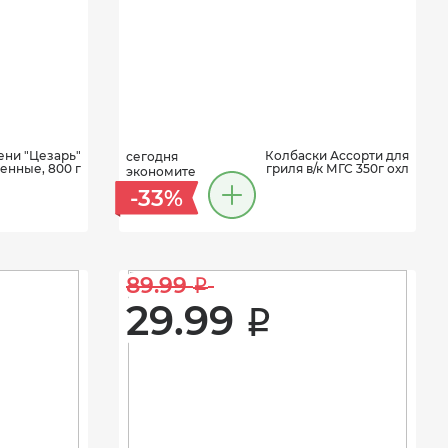
ни "Цезарь"
Колбаски Ассорти для
сегодня
нные, 800 г
гриля в/к МГС 350г охл
экономите
-33%
89.99 
i
29.99 
i