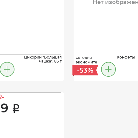
Нет изображе
Цикорий "Большая
Конфеты Tof
сегодня
чашка", 85 г
экономите
-53%
i
9 
i