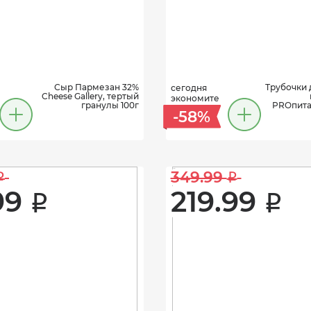
Сыр Пармезан 32%
Трубочки 
сегодня
Cheese Gallery, тертый
экономите
гранулы 100г
PROпита
-58%
349.99 
i
i
99 
219.99 
i
i