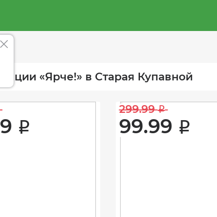
акции «Ярче!» в Старая Купавной
299.99 
i
9 
99.99 
i
i