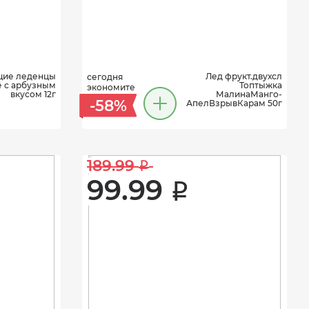
ие леденцы
Лед фрукт.двухсл
сегодня
ё с арбузным
Топтыжка
экономите
вкусом 12г
МалинаМанго-
-58%
АпелВзрывКарам 50г
189.99 
i
99.99 
i