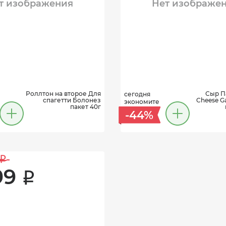
т изображения
Нет изображе
Роллтон на второе Для
Сыр П
сегодня
спагетти Болонез
Cheese Ga
экономите
пакет 40г
-44%
i
99 
i