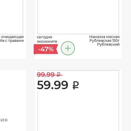
а очищающая
Намазка мясная
сегодня
lite с травами
Рублевская 150г
экономите
Рублевский
-47%
99.99 
i
59.99 
i
ния