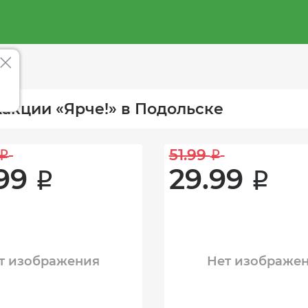
акции «Ярче!» в Подольске
51.99 
i
i
99 
29.99 
i
i
т изображения
Нет изображе