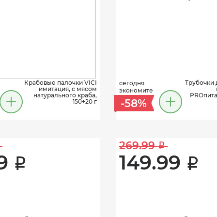
Крабовые палочки VICI
Трубочки 
сегодня
имитация, с мясом
экономите
натурального краба,
PROпита
-58%
150+20 г
269.99 
i
9 
149.99 
i
i