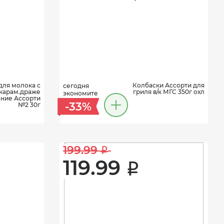
для молока с
Колбаски Ассорти для
сегодня
карам.драже
гриля в/к МГС 350г охл
экономите
ние Ассорти
-33%
№2 30г
199.99 
i
119.99 
i