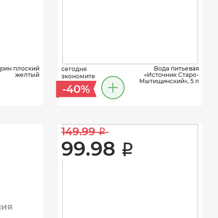
рин плоский
Вода питьевая
сегодня
желтый
«Источник Старо-
экономите
Мытищинский», 5 л
-40%
149.99 
i
99.98 
i
ния