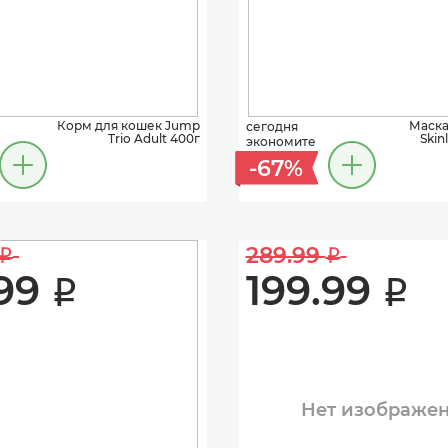
Корм для кошек Jump
Маск
сегодня
Trio Adult 400г
Skin
экономите
-67%
289.99 
i
i
99 
199.99 
i
i
Нет изображе