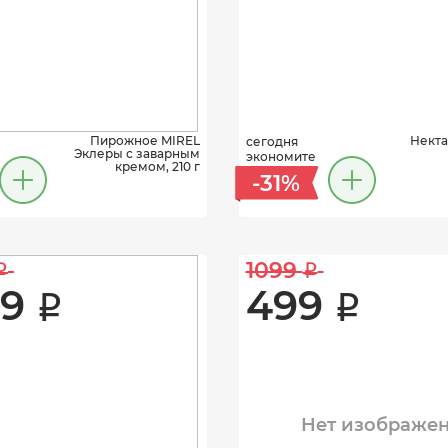
Пирожное MIREL
Некта
сегодня
Эклеры с заварным
экономите
кремом, 210 г
-31%
1099 
i
i
9 
499 
i
i
Нет изображе