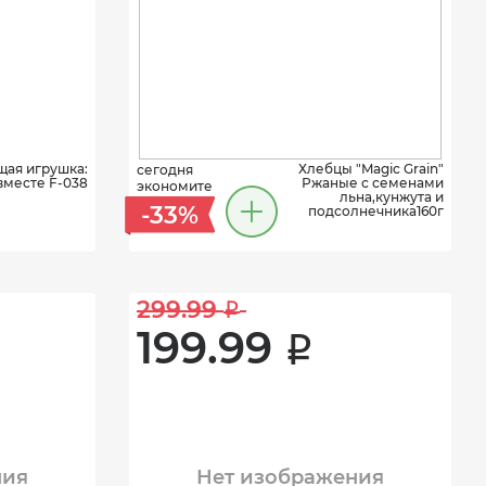
ая игрушка:
Хлебцы "Magic Grain"
сегодня
вместе F-038
Ржаные с семенами
экономите
льна,кунжута и
-33%
подсолнечника160г
299.99 
i
199.99 
i
ния
Нет изображения