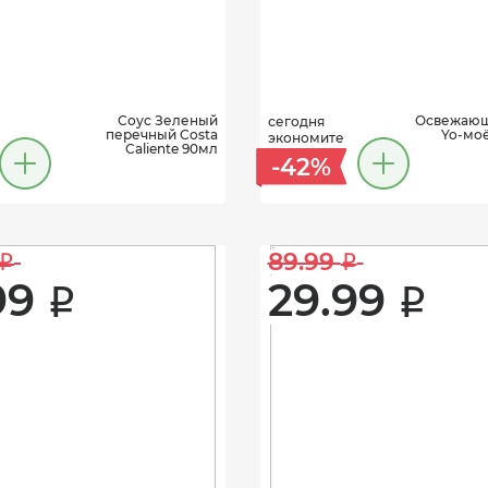
Соус Зеленый
Освежающ
сегодня
перечный Costa
Yo-мо
экономите
Caliente 90мл
-42%
89.99 
i
i
99 
29.99 
i
i