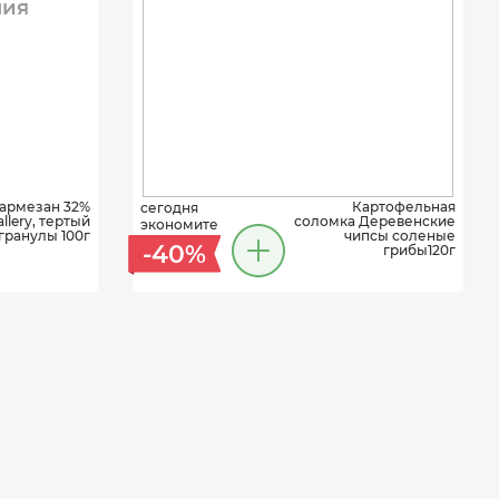
ния
армезан 32%
Картофельная
сегодня
llery, тертый
соломка Деревенские
экономите
гранулы 100г
чипсы соленые
-40%
грибы120г