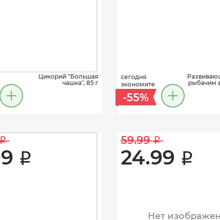
Цикорий "Большая
Развивающ
сегодня
чашка", 85 г
рыбачим 
экономите
-55%
59.99 
i
i
9 
24.99 
i
i
Нет изображе