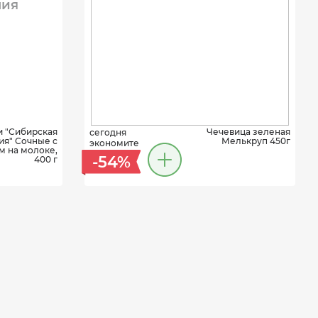
ния
 "Сибирская
Чечевица зеленая
сегодня
ия" Сочные с
Мелькруп 450г
экономите
 на молоке,
-54%
400 г