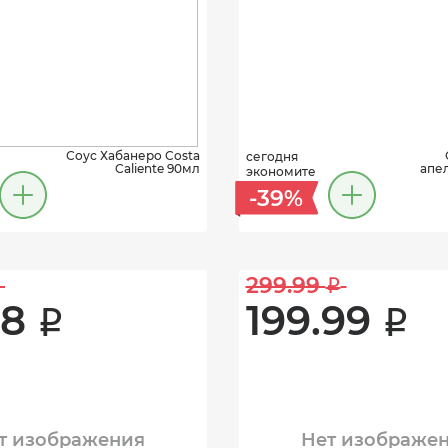
Соус Хабанеро Costa
сегодня
Caliente 90мл
апе
экономите
-39%
299.99 
i
8 
199.99 
i
i
т изображения
Нет изображе