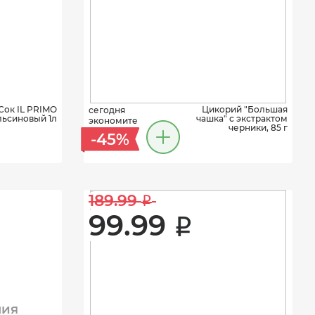
Сок IL PRIMO
Цикорий "Большая
сегодня
льсиновый 1л
чашка" с экстрактом
экономите
черники, 85 г
-45%
189.99 
i
99.99 
i
ния