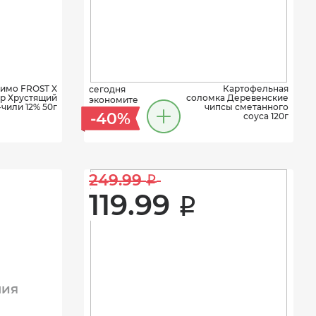
имо FROST X
Картофельная
сегодня
р Хрустящий
соломка Деревенские
экономите
чили 12% 50г
чипсы сметанного
-40%
соуса 120г
249.99 
i
119.99 
i
ния