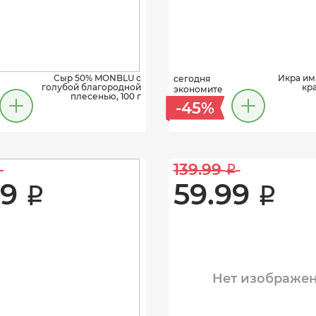
Сыр 50% MONBLU с
Икра им
сегодня
голубой благородной
кра
экономите
плесенью, 100 г
-45%
139.99 
i
9 
59.99 
i
i
Нет изображе