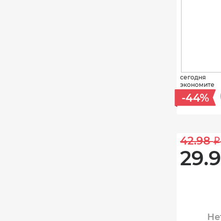
сегодня
экономите
-44%
42.98 
i
29.9
Не