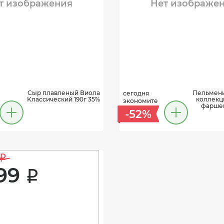
т изображения
Нет изображе
Сыр плавленый Виола
Пельмени
сегодня
Классический 190г 35%
коллекц
экономите
фаршем
-52%
i
99 
i