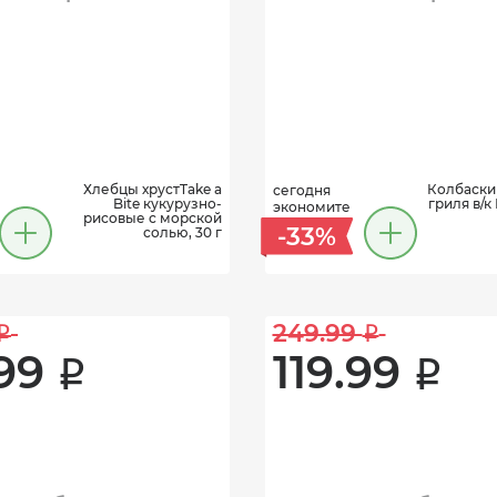
Хлебцы хрустTake a
Колбаски
сегодня
Bite кукурузно-
гриля в/к
экономите
рисовые с морской
-33%
солью, 30 г
249.99 
i
i
99 
119.99 
i
i