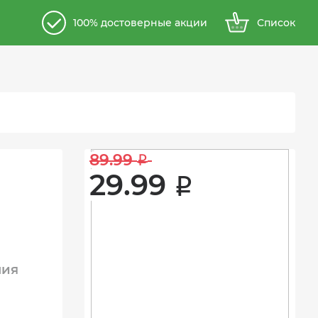
100% достоверные акции
Список
89.99 
i
29.99 
i
ния