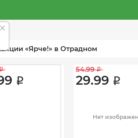
акции «Ярче!» в Отрадном
54.99 
i
i
99 
29.99 
i
i
Нет изображе