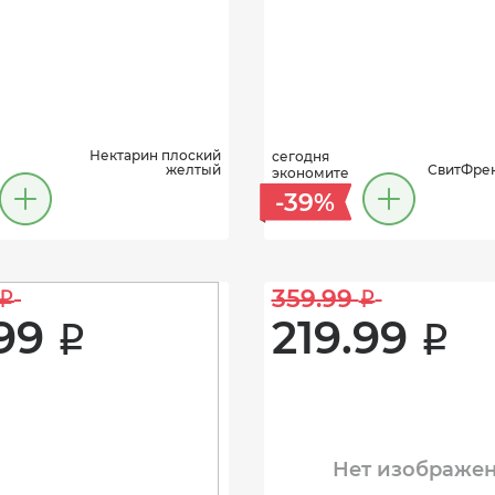
Нектарин плоский
сегодня
желтый
СвитФрен
экономите
-39%
359.99 
i
i
99 
219.99 
i
i
Нет изображе