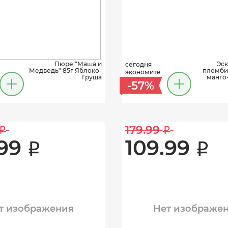
Пюре "Маша и
Эск
сегодня
Медведь" 85г Яблоко-
пломби
экономите
Груша
манго-
-57%
179.99 
i
i
99 
109.99 
i
i
т изображения
Нет изображе