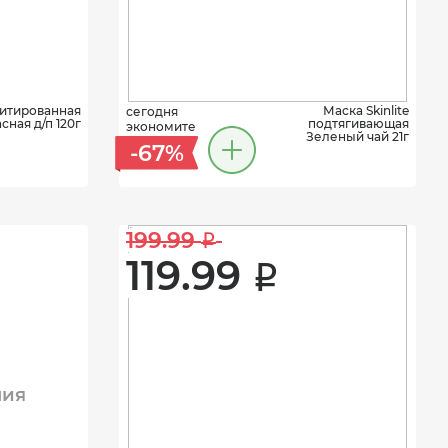
итированная
Маска Skinlite
сегодня
сная д/п 120г
подтягивающая
экономите
Зеленый чай 21г
-67%
199.99 
i
119.99 
i
ния