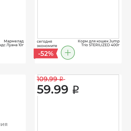
Мармелад
Корм для кошек Jump
сегодня
дс Луана 10г
Trio STERILIZED 400г
экономите
-52%
109.99 
i
59.99 
i
ния