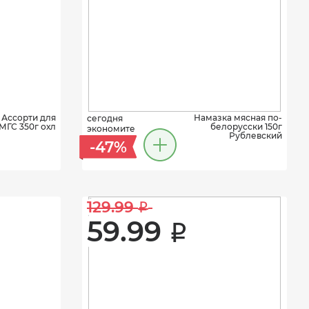
 Ассорти для
Намазка мясная по-
сегодня
 МГС 350г охл
белорусски 150г
экономите
Рублевский
-47%
129.99 
i
59.99 
i