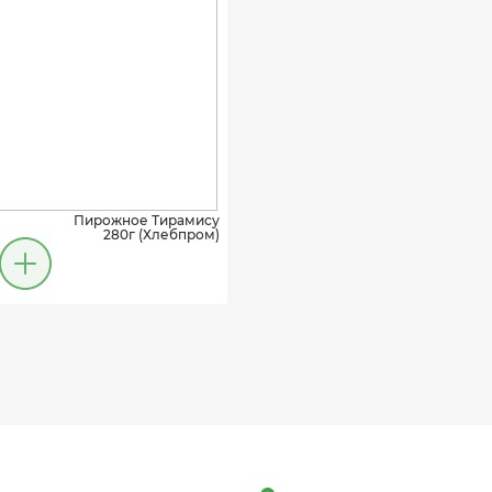
Пирожное Тирамису
280г (Хлебпром)