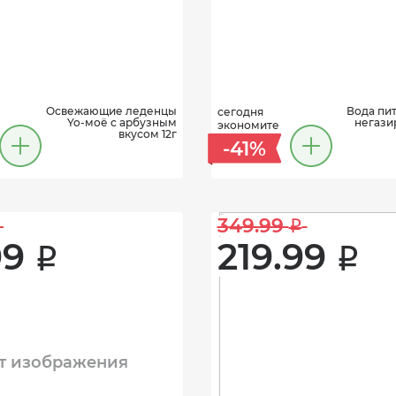
Освежающие леденцы
Вода пит
сегодня
Yo-моё с арбузным
негазир
экономите
вкусом 12г
-41%
349.99 
i
9 
219.99 
i
i
т изображения