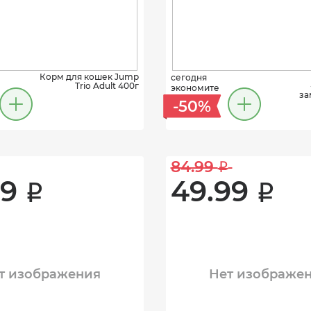
Корм для кошек Jump
сегодня
Trio Adult 400г
экономите
за
-50%
84.99 
i
9 
49.99 
i
i
т изображения
Нет изображе