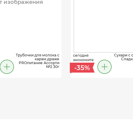
т изображения
Трубочки для молока с
Сухари с 
сегодня
карам.драже
Сладк
экономите
PROпитание Ассорти
-35%
№2 30г