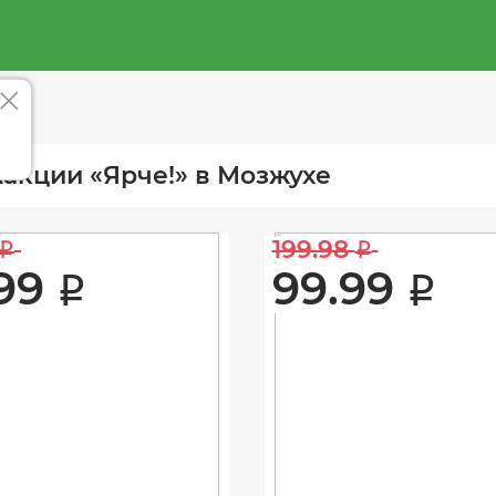
акции «Ярче!» в Мозжухе
199.98 
i
i
99 
99.99 
i
i