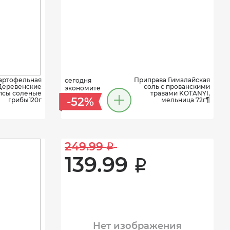
артофельная
Приправа Гималайская
сегодня
Деревенские
соль с прованскими
экономите
псы соленые
травами KOTANYI,
-52%
грибы120г
мельница 72г¶
249.99 
i
139.99 
i
Нет изображения