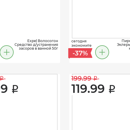
Expel Волосогон
Пир
сегодня
Средство д/устранения
Эклеры
экономите
засоров в ванной 50г
-37%
199.99 
i
i
9 
119.99 
i
i