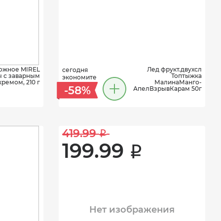
ожное MIREL
Лед фрукт.двухсл
сегодня
 с заварным
Топтыжка
экономите
кремом, 210 г
МалинаМанго-
-58%
АпелВзрывКарам 50г
419.99 
i
199.99 
i
Нет изображения