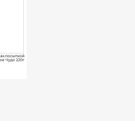
сах.посыпкой
ое Чудо 220г