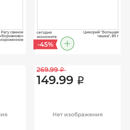
Рагу свиное
Цикорий "Большая
сегодня
«Боровково»
чашка", 85 г
экономите
мороженное
-45%
269.99 
i
149.99 
i
ния
Нет изображения