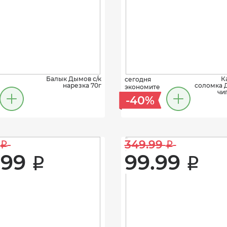
Балык Дымов с/к
К
сегодня
нарезка 70г
соломка 
экономите
чи
-40%
349.99 
i
i
99 
99.99 
i
i