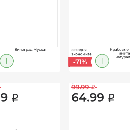
Виноград Мускат
Крабовые 
сегодня
имита
экономите
натурал
-71%
99.99 
i
9 
64.99 
i
i