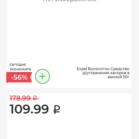
сегодня
Expel Волосогон Средство
экономите
д/устранения засоров в
-56%
ванной 50г
178.99 
i
109.99 
i