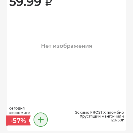
59.99 
i
Нет изображения
сегодня
Эскимо FROST X пломбир
экономите
Хрустящий манго-чили
-57%
12% 50г