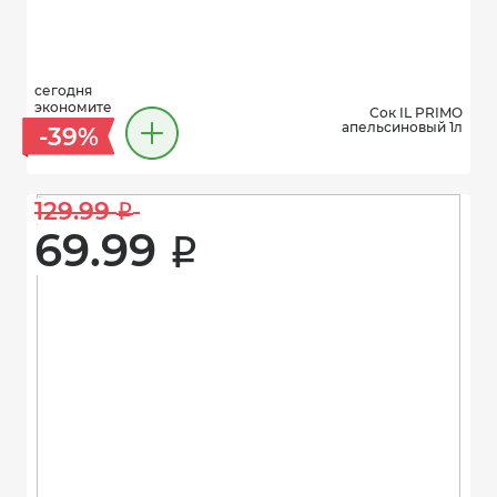
сегодня
экономите
Сок IL PRIMO
апельсиновый 1л
-39%
129.99 
i
69.99 
i