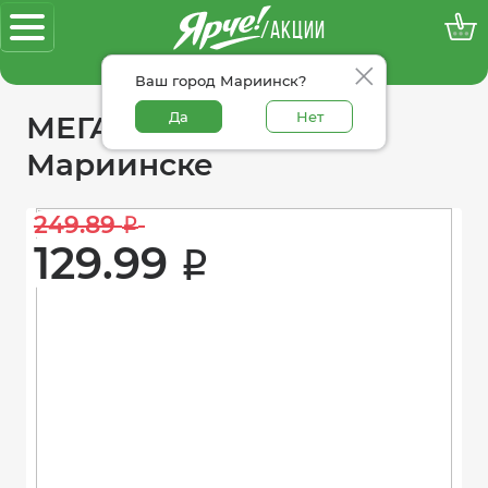
/АКЦИИ
100% достоверные акции
Ваш город Мариинск?
Да
Нет
МЕГАакции «Ярче!» в
Мариинске
249.89 
i
129.99 
i