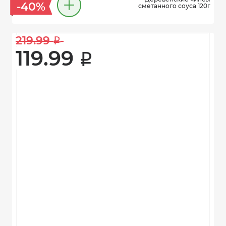
-40%
сметанного соуса 120г
219.99 
i
119.99 
i