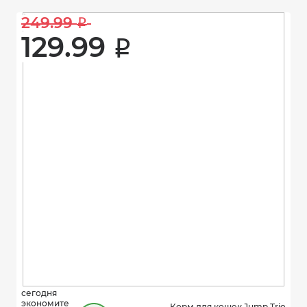
249.99 
i
129.99 
i
сегодня
экономите
Корм для кошек Jump Trio