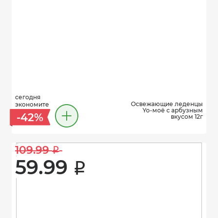
сегодня
Освежающие леденцы
экономите
Yo-моё с арбузным
-42%
вкусом 12г
109.99 
i
59.99 
i