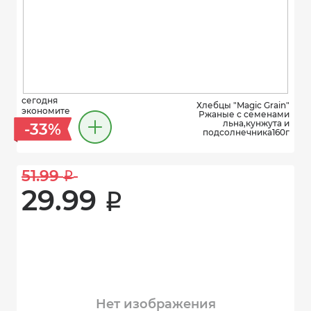
сегодня
Хлебцы "Magic Grain"
экономите
Ржаные с семенами
льна,кунжута и
-33%
подсолнечника160г
51.99 
i
29.99 
i
Нет изображения