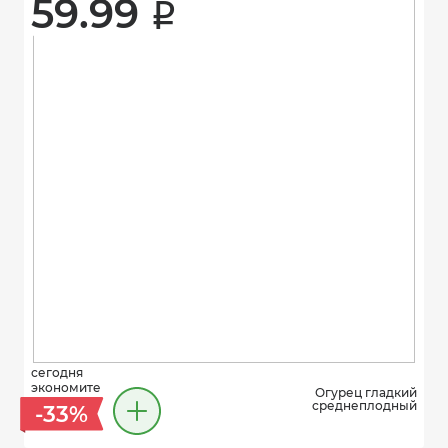
59.99 
i
сегодня
экономите
Огурец гладкий
среднеплодный
-33%