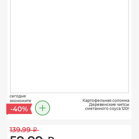
сегодня
Картофельная соломка
экономите
Деревенские чипсы
-40%
сметанного соуса 120г
139.99 
i