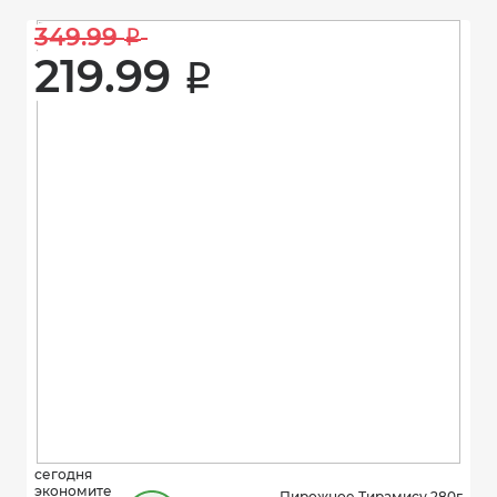
349.99 
i
219.99 
i
сегодня
экономите
Пирожное Тирамису 280г