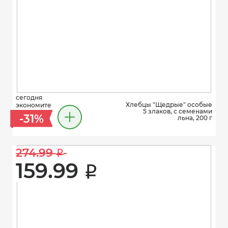
сегодня
Хлебцы "Щедрые" особые
экономите
5 злаков, с семенами
-31%
льна, 200 г
274.99 
i
159.99 
i