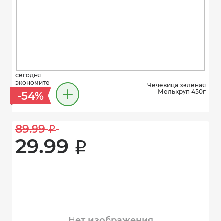
сегодня
экономите
Чечевица зеленая
Мелькруп 450г
-54%
89.99 
i
29.99 
i
Нет изображения