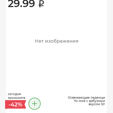
29.99 
i
Нет изображения
сегодня
Освежающие леденцы
экономите
Yo-моё с арбузным
-42%
вкусом 12г