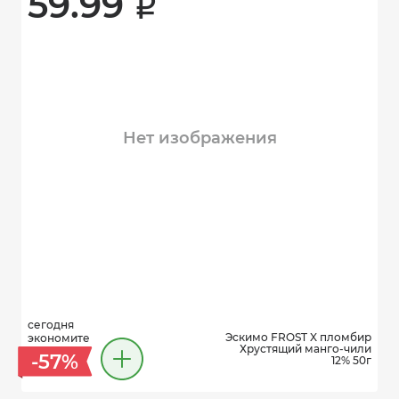
59.99 
i
Нет изображения
сегодня
Эскимо FROST X пломбир
экономите
Хрустящий манго-чили
-57%
12% 50г