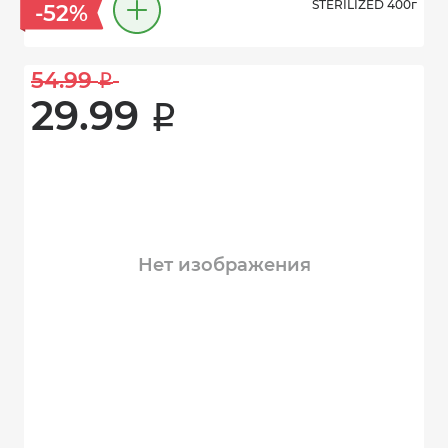
STERILIZED 400г
-52%
54.99 
i
29.99 
i
Нет изображения