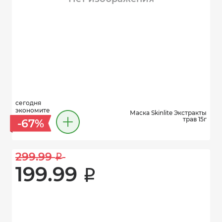
сегодня
экономите
Маска Skinlite Экстракты
трав 15г
-67%
299.99 
i
199.99 
i