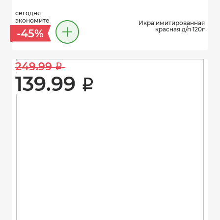
сегодня
экономите
Икра имитированная
красная д/п 120г
-45%
249.99 
i
139.99 
i