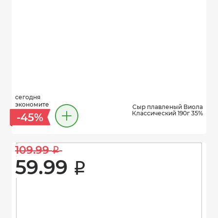
сегодня
экономите
Сыр плавленый Виола
Классический 190г 35%
-45%
109.99 
i
59.99 
i