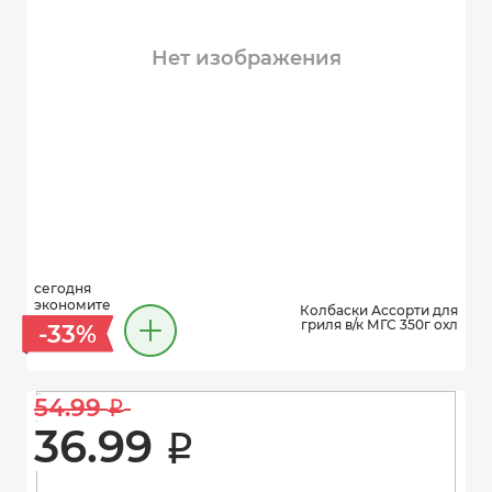
Нет изображения
сегодня
экономите
Колбаски Ассорти для
гриля в/к МГС 350г охл
-33%
54.99 
i
36.99 
i