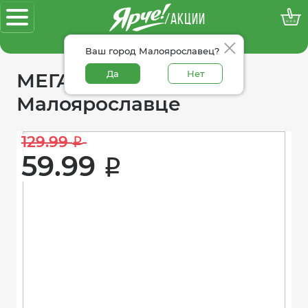
/АКЦИИ
100% достоверные акции
Ваш город Малоярославец?
Да
Нет
МЕГАакции «Ярче!» в
Малоярославце
129.99 
i
59.99 
i