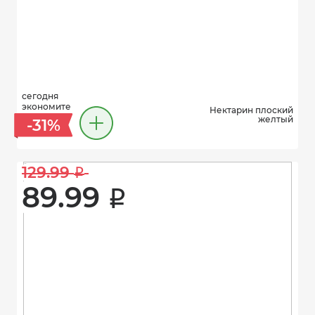
сегодня
экономите
Нектарин плоский
желтый
-31%
129.99 
i
89.99 
i