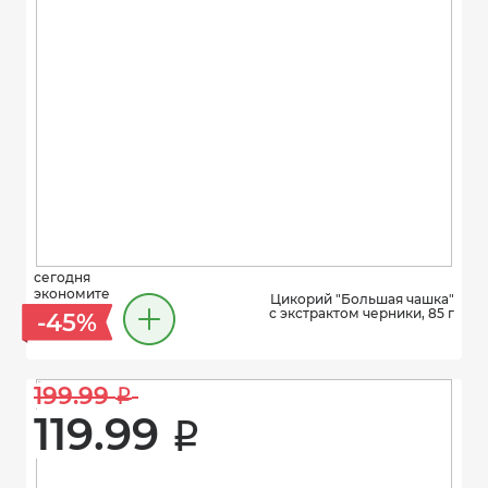
сегодня
экономите
Цикорий "Большая чашка"
с экстрактом черники, 85 г
-45%
199.99 
i
119.99 
i