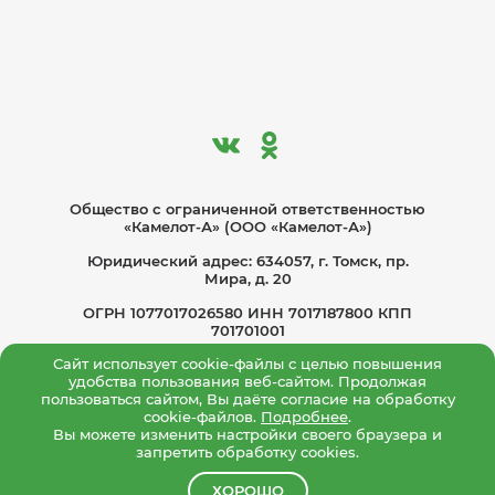
Общество с ограниче­нной ответственностью
«Камелот-А» (ООО «Камелот-А»)
Юридический адрес: 634057, г. Томск, пр.
Мира, д. 20
ОГРН 1077017026580 ИНН 7017187800 КПП
701701001
Сайт использует cookie-файлы с целью повышения
Политика по обработке персональных
удобства пользования веб-сайтом. Продолжая
данных
пользоваться сайтом, Вы даёте согласие на обработку
Согласие на обработку персональных данных
cookie-файлов.
Подробнее
.
Вы можете изменить настройки своего браузера и
Политика конфиденциальности
запретить обработку cookies.
ХОРОШО