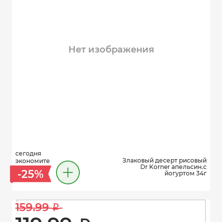
Нет изображения
сегодня
Злаковый десерт рисовый
экономите
Dr Korner апельсин.с
-25%
йогуртом 34г
159.99 
i