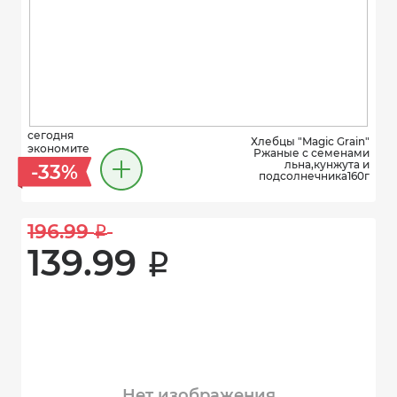
сегодня
Хлебцы "Magic Grain"
экономите
Ржаные с семенами
льна,кунжута и
-33%
подсолнечника160г
196.99 
i
139.99 
i
Нет изображения