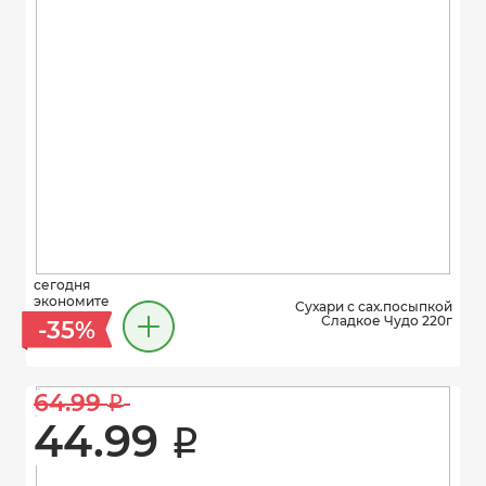
сегодня
экономите
Сухари с сах.посыпкой
Сладкое Чудо 220г
-35%
64.99 
i
44.99 
i