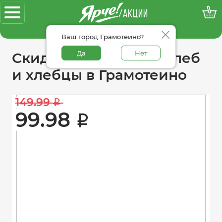
/АКЦИИ
100% достоверные акции
Ваш город Грамотеино?
Да
Нет
Скидки в категории хлеб
и хлебцы в Грамотеино
149.99 
i
99.98 
i