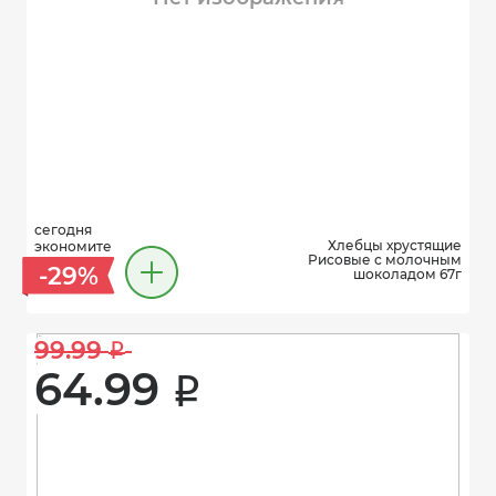
сегодня
Хлебцы хрустящие
экономите
Рисовые с молочным
-29%
шоколадом 67г
99.99 
i
64.99 
i