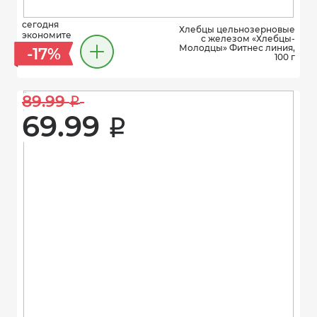
сегодня
Хлебцы цельнозерновые
экономите
с железом «Хлебцы-
Молодцы» Фитнес линия,
-17%
100 г
89.99 
i
69.99 
i