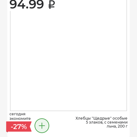
94.99 
i
сегодня
Хлебцы "Щедрые" особые
экономите
5 злаков, с семенами
-27%
льна, 200 г