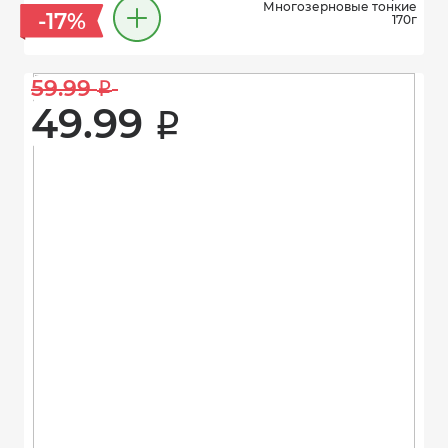
Многозерновые тонкие
-17%
170г
59.99 
i
49.99 
i