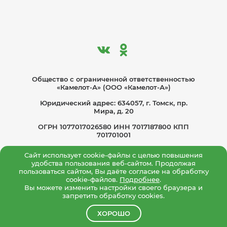
Общество с ограниче­нной ответственностью
«Камелот-А» (ООО «Камелот-А»)
Юридический адрес: 634057, г. Томск, пр.
Мира, д. 20
ОГРН 1077017026580 ИНН 7017187800 КПП
701701001
Политика по обработке персональных
Сайт использует cookie-файлы с целью повышения
данных
удобства пользования веб-сайтом. Продолжая
пользоваться сайтом, Вы даёте согласие на обработку
Согласие на обработку персональных данных
cookie-файлов.
Подробнее
.
Вы можете изменить настройки своего браузера и
Политика конфиденциальности
запретить обработку cookies.
ХОРОШО