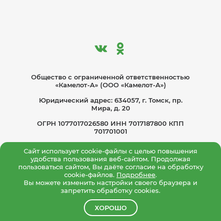
Общество с ограниче­нной ответственностью
«Камелот-А» (ООО «Камелот-А»)
Юридический адрес: 634057, г. Томск, пр.
Мира, д. 20
ОГРН 1077017026580 ИНН 7017187800 КПП
701701001
Политика по обработке персональных
Сайт использует cookie-файлы с целью повышения
данных
удобства пользования веб-сайтом. Продолжая
пользоваться сайтом, Вы даёте согласие на обработку
Согласие на обработку персональных данных
cookie-файлов.
Подробнее
.
Вы можете изменить настройки своего браузера и
Политика конфиденциальности
запретить обработку cookies.
ХОРОШО