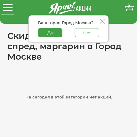
/АКЦИИ
100% достоверные акции
Ваш город Город Москва?
Да
Нет
Скидки в категории
спред, маргарин в Город
Москве
На сегодня в этой категории нет акций.