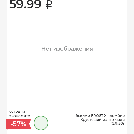
59.99 
i
Нет изображения
сегодня
Эскимо FROST X пломбир
экономите
Хрустящий манго-чили
-57%
12% 50г