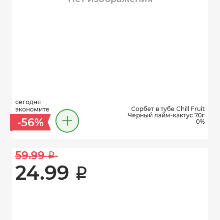
сегодня
Сорбет в тубе Chill Fruit
экономите
Черный лайм-кактус 70г
-56%
0%
59.99 
i
24.99 
i