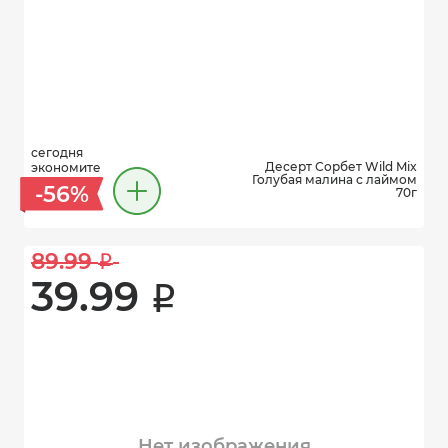
сегодня
Десерт Сорбет Wild Mix
экономите
Голубая малина с лаймом
-56%
70г
89.99 
i
39.99 
i
Нет изображения