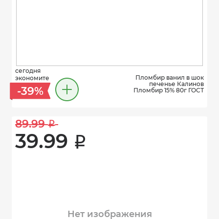
сегодня
Пломбир ванил в шок
экономите
печенье Калинов
-39%
Пломбир 15% 80г ГОСТ
89.99 
i
39.99 
i
Нет изображения