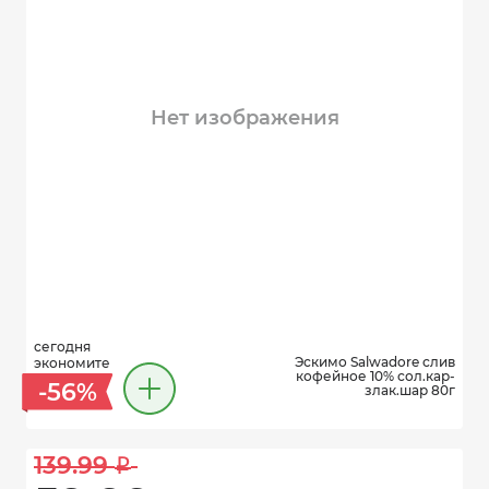
Нет изображения
сегодня
Эскимо Salwadore слив
экономите
кофейное 10% сол.кар-
-56%
злак.шар 80г
139.99 
i