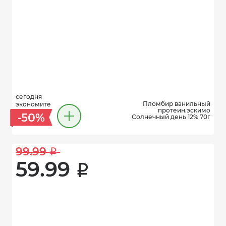
сегодня
Пломбир ванильный
экономите
протеин.эскимо
-50%
Солнечный день 12% 70г
99.99 
i
59.99 
i