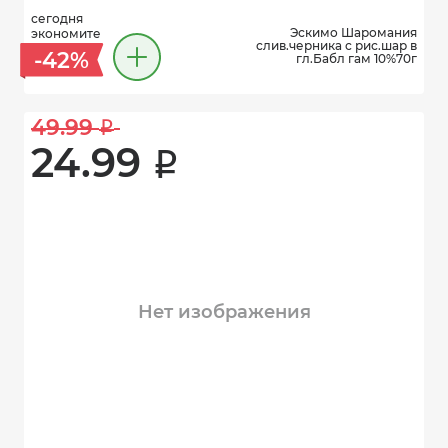
сегодня
Эскимо Шаромания
экономите
слив.черника с рис.шар в
-42%
гл.Бабл гам 10%70г
49.99 
i
24.99 
i
Нет изображения