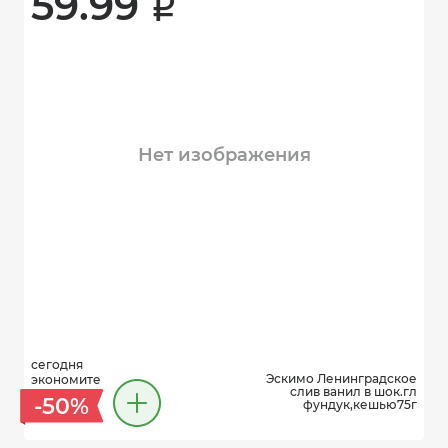
59.99 
i
Нет изображения
сегодня
Эскимо Ленинградское
экономите
слив ванил в шок.гл
-50%
фундук,кешью75г