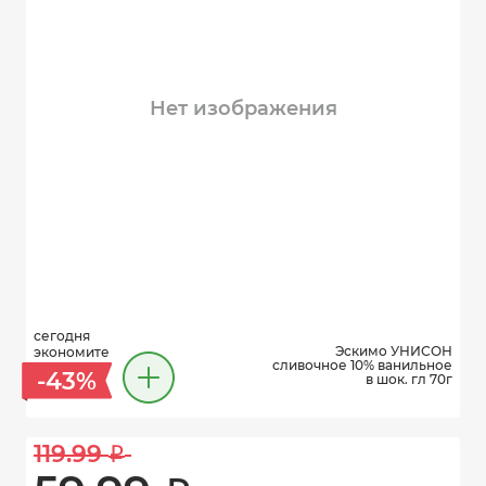
Нет изображения
сегодня
Эскимо УНИСОН
экономите
сливочное 10% ванильное
-43%
в шок. гл 70г
119.99 
i