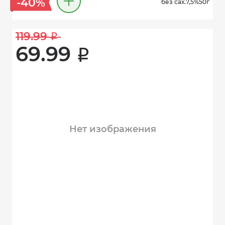
-40%
без сах.7,5%50г
119.99 
i
69.99 
i
Нет изображения