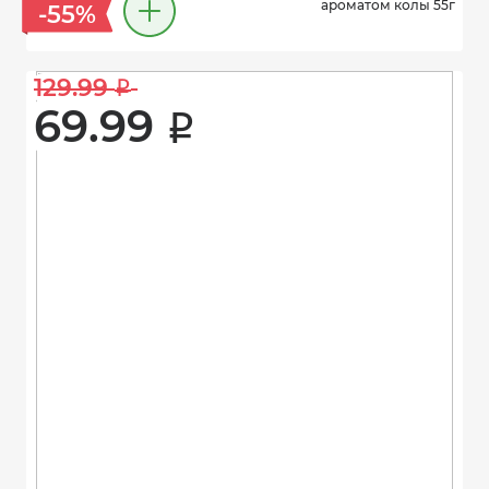
ароматом колы 55г
-55%
129.99 
i
69.99 
i