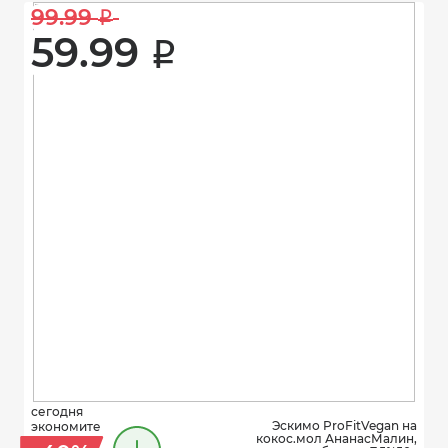
99.99 
i
59.99 
i
сегодня
Эскимо ProFitVegan на
экономите
кокос.мол АнанасМалин,