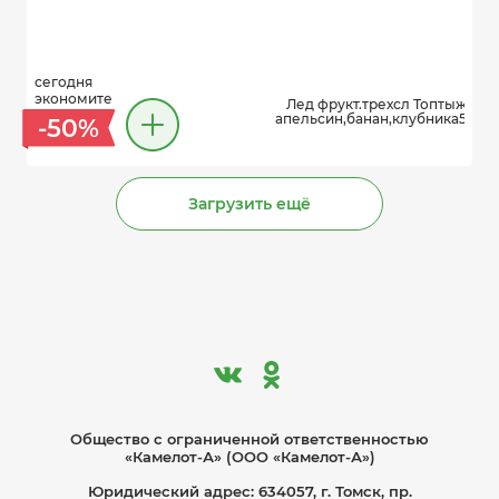
сегодня
экономите
Лед фрукт.трехсл Топтыжка
апельсин,банан,клубника50г
-50%
Загрузить ещё
Общество с ограниче­нной ответственностью
«Камелот-А» (ООО «Камелот-А»)
Юридический адрес: 634057, г. Томск, пр.