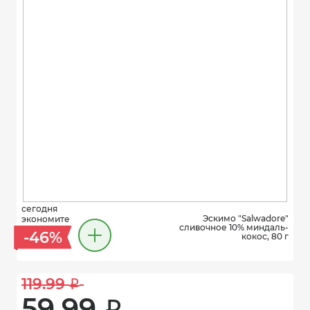
сегодня
Эскимо "Salwadore"
экономите
сливочное 10% миндаль-
-46%
кокос, 80 г
119.99 
i
59.99 