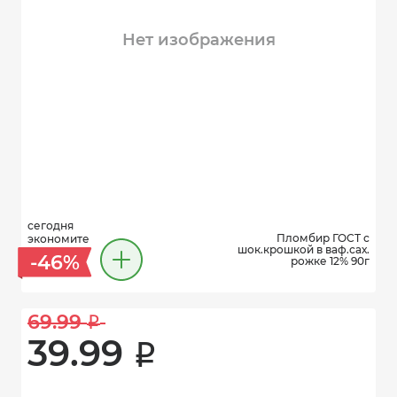
Нет изображения
сегодня
Пломбир ГОСТ с
экономите
шок.крошкой в ваф.сах.
-46%
рожке 12% 90г
69.99 
i
39.99 
i