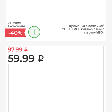
сегодня
Креманка с ложечкой
экономите
CHILL FRUITкивано-лайм с
-40%
маракуй180г
97.99 
i
59.99 
i