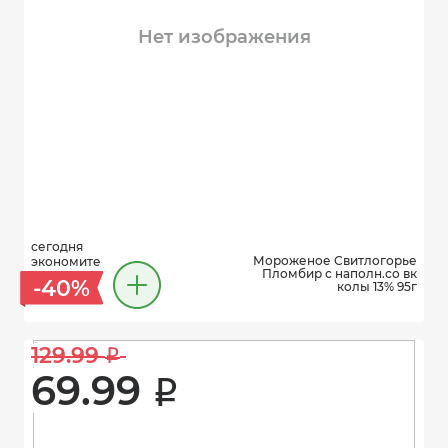
Нет изображения
сегодня
Мороженое Свитлогорье
экономите
Пломбир с наполн.со вк
-40%
колы 13% 95г
129.99 
i
69.99 
i