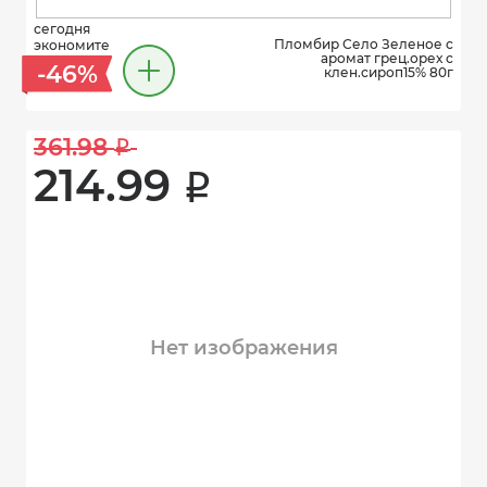
сегодня
Пломбир Село Зеленое с
экономите
аромат грец.орех с
-46%
клен.сироп15% 80г
361.98 
i
214.99 
i
Нет изображения