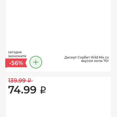
сегодня
экономите
Десерт Сорбет Wild Mix со
вкусом колы 70г
-56%
139.99 
i
74.99 
i