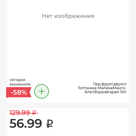
Нет изображения
сегодня
Лед фрукт.двухсл
экономите
Топтыжка МалинаМанго-
-58%
АпелВзрывКарам 50г
129.99 
i
56.99 
i