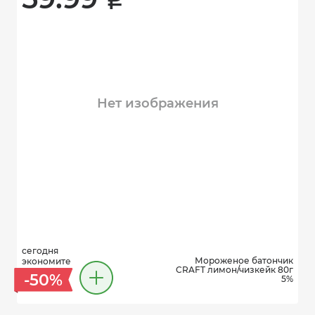
i
Нет изображения
сегодня
Мороженое батончик
экономите
CRAFT лимон/чизкейк 80г
-50%
5%