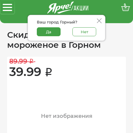
/АКЦИИ
100% достоверные акции
Ваш город Горный?
Да
Нет
Скидки в категории
мороженое в Горном
89.99 
i
39.99 
i
Нет изображения