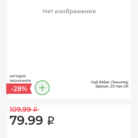
Нет изображения
сегодня
экономите
Чай Akbar Лимитед
Эдишн, 25 пак с/я
-28%
109.99 
i
79.99 
i