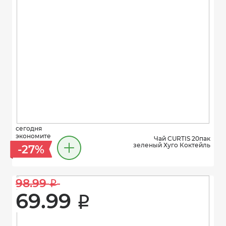
сегодня
экономите
Чай CURTIS 20пак
зеленый Хуго Коктейль
-27%
98.99 
i
69.99 
i