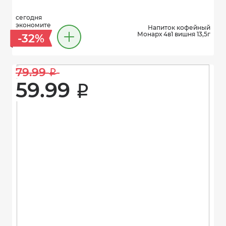
сегодня
экономите
Напиток кофейный
Монарх 4в1 вишня 13,5г
-32%
79.99 
i
59.99 
i