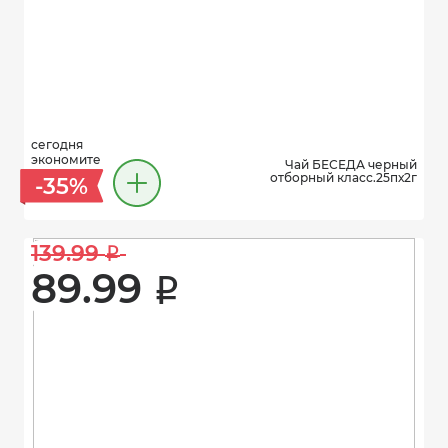
сегодня
экономите
Чай БЕСЕДА черный
отборный класс.25пх2г
-35%
139.99 
i
89.99 
i