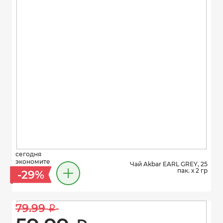
сегодня
экономите
Чай Akbar EARL GREY, 25
пак. х 2 гр
-29%
79.99 
i