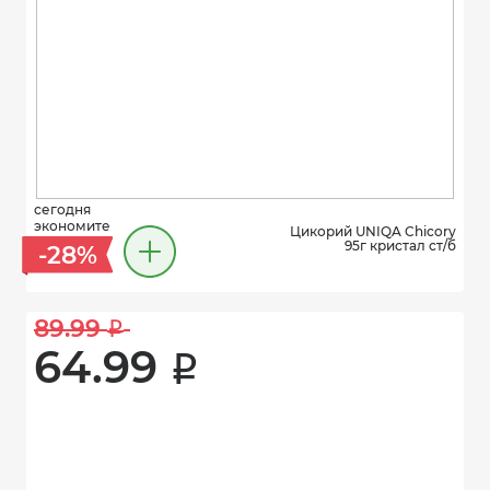
сегодня
экономите
Цикорий UNIQA Chicory
95г кристал ст/б
-28%
89.99 
i
64.99 
i