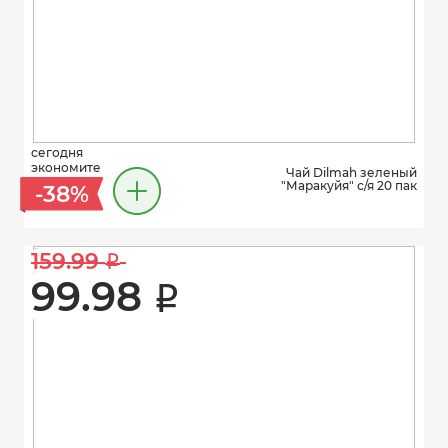
сегодня
экономите
Чай Dilmah зеленый
"Маракуйя" с/я 20 пак
-38%
159.99 
i
99.98 
i