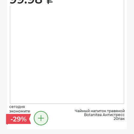
i
сегодня
Чайный напиток травяной
экономите
Botanitea Антистресс
-29%
20пак