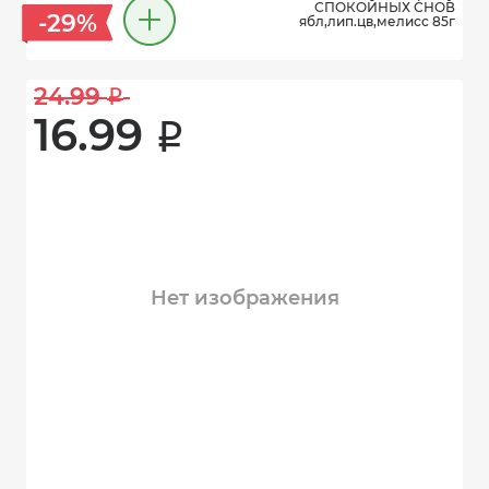
СПОКОЙНЫХ СНОВ
-29%
ябл,лип.цв,мелисс 85г
24.99 
i
16.99 
i
Нет изображения