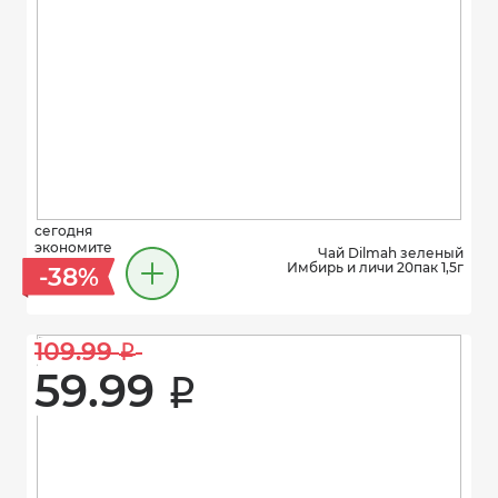
сегодня
экономите
Чай Dilmah зеленый
Имбирь и личи 20пак 1,5г
-38%
109.99 
i
59.99 
i