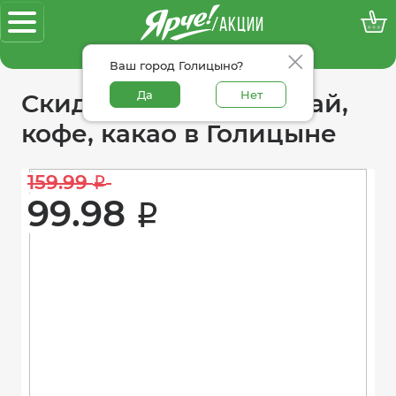
/АКЦИИ
100% достоверные акции
Ваш город Голицыно?
Да
Нет
Скидки в категории чай,
кофе, какао в Голицыне
159.99 
i
99.98 
i