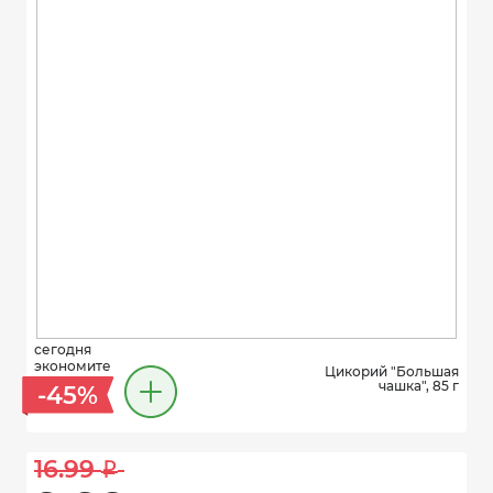
сегодня
экономите
Цикорий "Большая
чашка", 85 г
-45%
16.99 
i