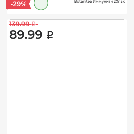
Botanitea Иммунити 20пак
-29%
139.99 
i
89.99 
i