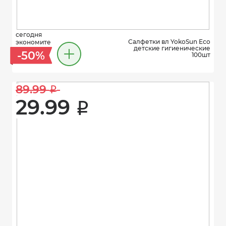
сегодня
Салфетки вл YokoSun Eco
экономите
детские гигиенические
-50%
100шт
89.99 
i
29.99 
i