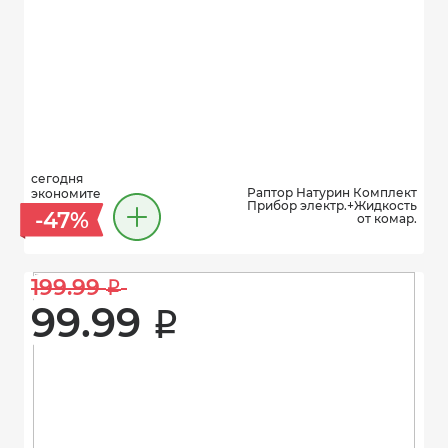
сегодня
Раптор Натурин Комплект
экономите
Прибор электр.+Жидкость
-47%
от комар.
199.99 
i
99.99 
i