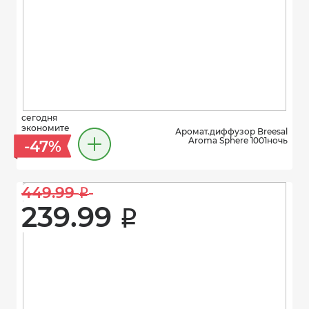
сегодня
экономите
Аромат.диффузор Breesal
Aromа Sphere 1001ночь
-47%
449.99 
i
239.99 
i