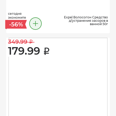
сегодня
Expel Волосогон Средство
экономите
д/устранения засоров в
-56%
ванной 50г
349.99 
i
179.99 
i