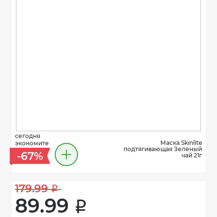
сегодня
Маска Skinlite
экономите
подтягивающая Зеленый
-67%
чай 21г
179.99 
i
89.99 
i