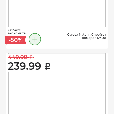
сегодня
экономите
Gardex Naturin Спрей от
комаров 125мл
-50%
449.99 
i
239.99 
i