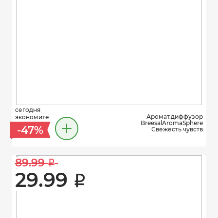
сегодня
Аромат.диффузор
экономите
BreesalAromаSphere
-47%
Свежесть чувств
89.99 
i
29.99 
i