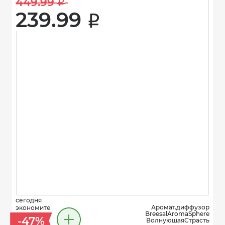
449.99 
i
239.99 
i
сегодня
Аромат.диффузор
экономите
BreesalAromаSphere
-47%
ВолнующаяСтрасть