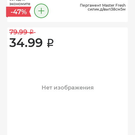
экономите
Пергамент Master Fresh
силик.д/вып38см5м
-47%
79.99 
i
34.99 
i
Нет изображения