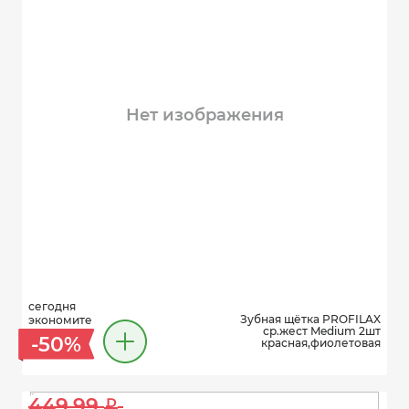
Нет изображения
сегодня
Зубная щётка PROFILAX
экономите
ср.жест Medium 2шт
-50%
красная,фиолетовая
449.99 
i