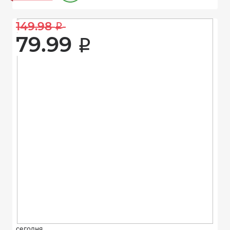
149.98 
i
79.99 
i
сегодня