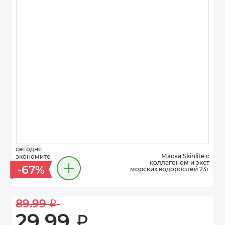
сегодня
Маска Skinlite с
экономите
коллагеном и экст
-67%
морских водорослей 23г
89.99 
i
29.99 
i