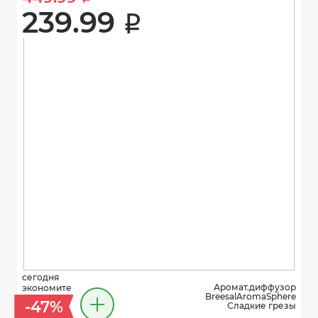
239.99 
i
сегодня
Аромат.диффузор
экономите
BreesalAromаSphere
-47%
Сладкие грезы