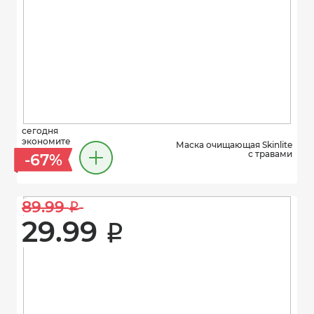
сегодня
экономите
Маска очищающая Skinlite
с травами
-67%
89.99 
i
29.99 
i