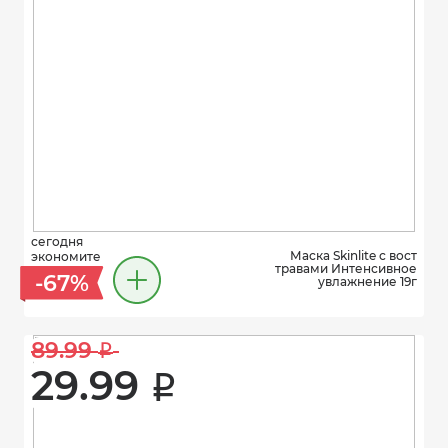
сегодня
Маска Skinlite с вост
экономите
травами Интенсивное
-67%
увлажнение 19г
89.99 
i
29.99 
i