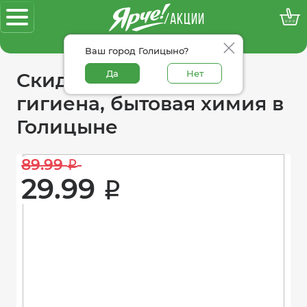
/АКЦИИ
100% достоверные акции
Ваш город Голицыно?
Да
Нет
Скидки в категории
гигиена, бытовая химия в
Голицыне
89.99 
i
29.99 
i