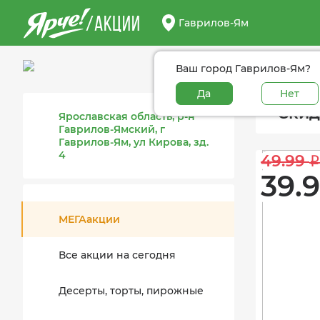
/АКЦИИ
Гаврилов-Ям
Ваш город Гаврилов-Ям?
Да
Нет
Скид
Ярославская область, р-н
Гаврилов-Ямский, г
Гаврилов-Ям, ул Кирова, зд.
4
49.99 
i
39.9
МЕГАакции
Все акции на сегодня
Десерты, торты, пирожные