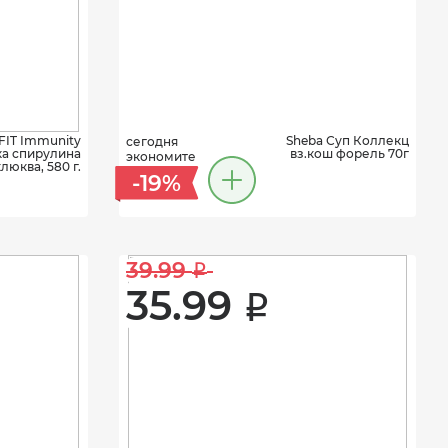
FIT Immunity
Sheba Суп Коллекц
сегодня
а спирулина
вз.кош форель 70г
экономите
люква, 580 г.
-19%
39.99 
i
35.99 
i