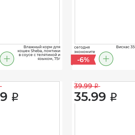
Влажный корм для
Вискас 35
сегодня
кошек Sheba, ломтики
экономите
в соусе с телятиной и
-6%
языком, 75г
39.99 
i
9 
35.99 
i
i