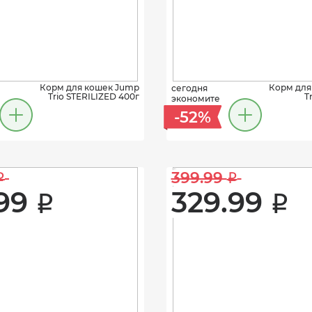
Корм для кошек Jump
Корм для
сегодня
Trio STERILIZED 400г
T
экономите
-52%
399.99 
i
i
99 
329.99 
i
i