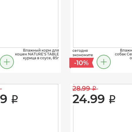
Влажный корм для
Влажн
сегодня
кошек NATURE'S TABLE
собак Ce
экономите
курица в соусе, 85г
о
-10%
28.99 
i
9 
24.99 
i
i