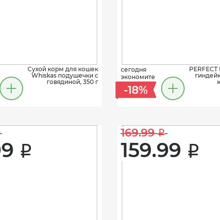
Сухой корм для кошек
PERFECT 
сегодня
Whiskas подушечки с
гиндейк
экономите
говядиной, 350 г
к
-18%
169.99 
i
9 
159.99 
i
i