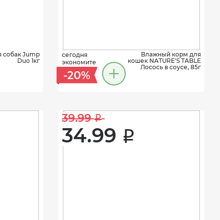
я собак Jump
Влажный корм для
сегодня
Duo 1кг
кошек NATURE'S TABLE
экономите
Лосось в соусе, 85г
-20%
39.99 
i
34.99 
i