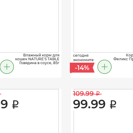
Влажный корм для
Кор
сегодня
кошек NATURE'S TABLE
Феликс Пр
экономите
Говядина в соусе, 85г
-14%
109.99 
i
9 
99.99 
i
i