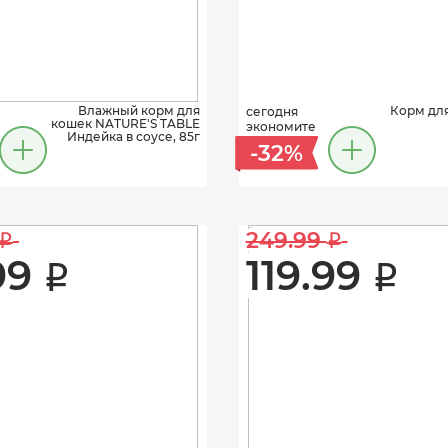
Влажный корм для
Корм дл
сегодня
кошек NATURE'S TABLE
экономите
Индейка в соусе, 85г
-32%
249.99 
i
i
99 
119.99 
i
i