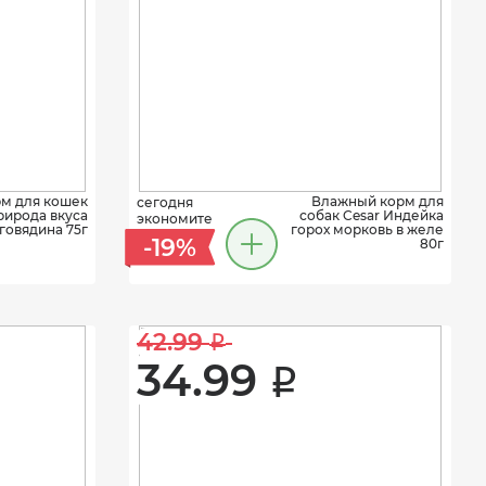
м для кошек
Влажный корм для
сегодня
ирода вкуса
собак Cesar Индейка
экономите
говядина 75г
горох морковь в желе
-19%
80г
42.99 
i
34.99 
i