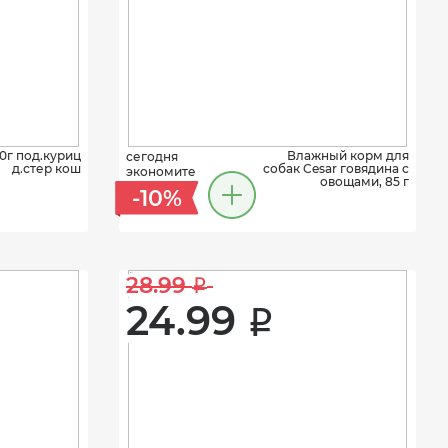
0г под.куриц
Влажный корм для
сегодня
д.стер кош
собак Cesar говядина с
экономите
овощами, 85 г
-10%
28.99 
i
24.99 
i