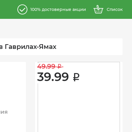
100% достоверные акции
Список
в Гаврилах-Ямах
49.99 
i
39.99 
i
ния