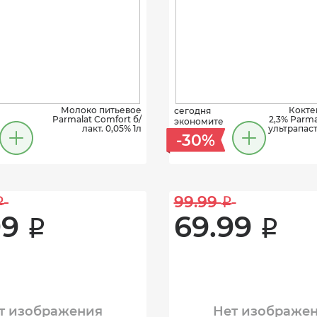
Молоко питьевое
Кокте
сегодня
Parmalat Comfort б/
2,3% Parm
экономите
лакт. 0,05% 1л
ультрапас
-30%
99.99 
i
i
9 
69.99 
i
i
т изображения
Нет изображе