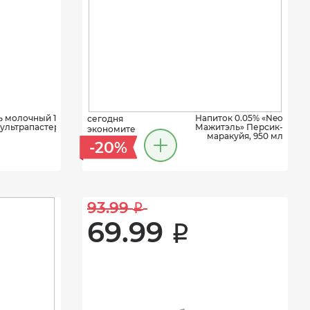
 молочный 1,5% Parmalat
Напиток 0.05% «Neo
сегодня
ультрапастеризованный,
Мажитэль» Персик-
экономите
0,25 л
маракуйя, 950 мл
-20%
93.99 
i
69.99 
i