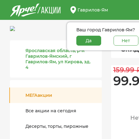
/АКЦИИ
Гаврилов-Ям
Ваш город Гаврилов-Ям?
Да
Нет
Скид
Ярославская область, р-н
Гаврилов-Ямский, г
Гаврилов-Ям, ул Кирова, зд.
4
159.99 
99.9
МЕГАакции
Все акции на сегодня
Не
Десерты, торты, пирожные