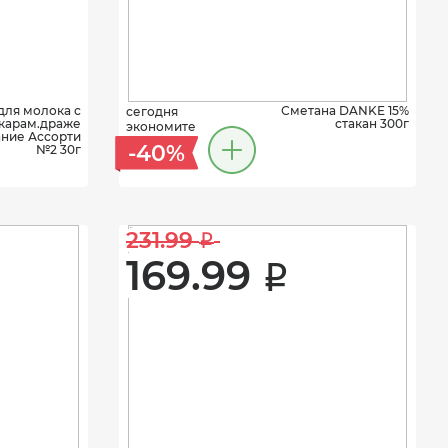
для молока с
Сметана DANKE 15%
сегодня
карам.драже
стакан 300г
экономите
ние Ассорти
-40%
№2 30г
231.99 
i
169.99 
i