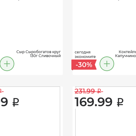
Сыр Сыробогатов круг
Коктейль
сегодня
130г Сливочный
Капуччино
экономите
-30%
231.99 
i
i
9 
169.99 
i
i