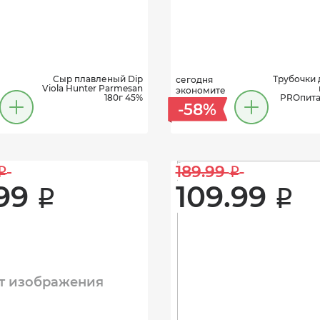
Сыр плавленый Dip
Трубочки 
сегодня
Viola Hunter Parmesan
экономите
180г 45%
PROпита
-58%
189.99 
i
i
99 
109.99 
i
i
т изображения