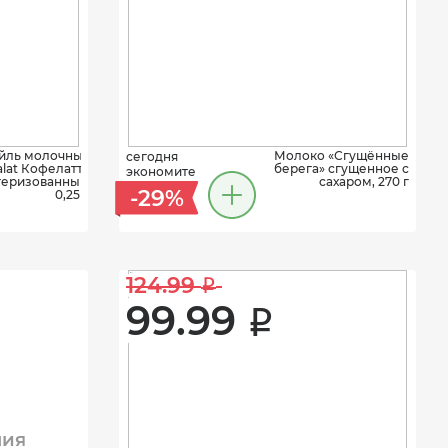
йль молочный
Молоко «Сгущённые
сегодня
alat Кофелатте
берега» сгущенное с
экономите
теризованный,
сахаром, 270 г
-29%
0,25 л
124.99 
i
99.99 
i
ния