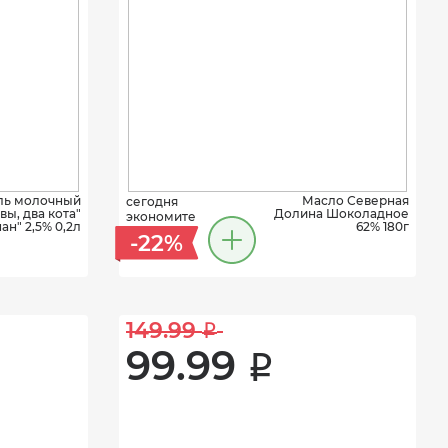
ль молочный
Масло Северная
сегодня
вы, два кота"
Долина Шоколадное
экономите
ан" 2,5% 0,2л
62% 180г
-22%
149.99 
i
99.99 
i