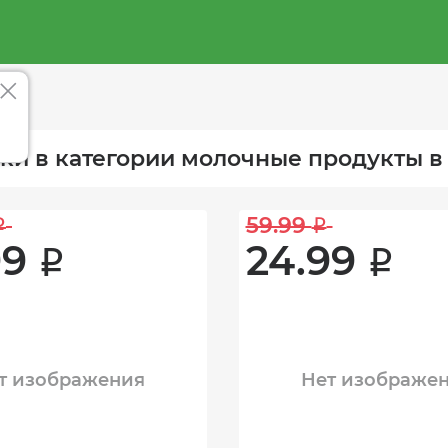
ки в категории молочные продукты в
59.99 
i
i
9 
24.99 
i
i
т изображения
Нет изображе