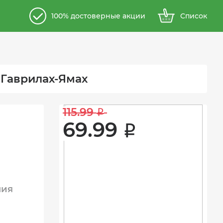
100% достоверные акции
Список
 Гаврилах-Ямах
115.99 
i
69.99 
i
ния