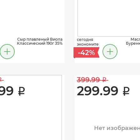
Сыр плавленый Виола
Масл
сегодня
Классический 190г 35%
Буренка
экономите
-42%
399.99 
i
i
99 
299.99 
i
i
Нет изображе