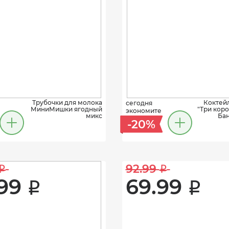
Трубочки для молока
Коктей
сегодня
МиниМишки ягодный
"Три коро
экономите
микс
Бан
-20%
92.99 
i
i
99 
69.99 
i
i