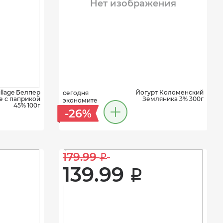
Нет изображения
llage Белпер
Йогурт Коломенский
сегодня
е с паприкой
Земляника 3% 300г
экономите
45% 100г
-26%
179.99 
i
139.99 
i