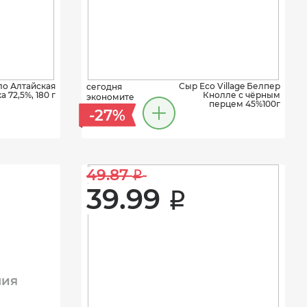
о Алтайская
Сыр Eco Village Белпер
сегодня
 72,5%, 180 г
Кнолле с чёрным
экономите
перцем 45%100г
-27%
49.87 
i
39.99 
i
ния