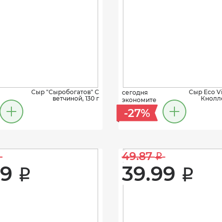
Сыр "Сыробогатов" С
Сыр Eco Vi
сегодня
ветчиной, 130 г
Кнолл
экономите
-27%
49.87 
i
9 
39.99 
i
i