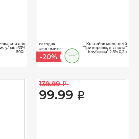
илкавита для
Коктейль молочный
сегодня
ия у/паст.33%
"Три коровы, два кота"
экономите
500г
Клубника" 2,5% 0,2л
-20%
139.99 
i
99.99 
i