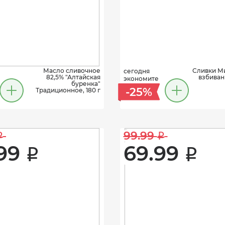
Масло сливочное
Сливки М
сегодня
82,5% "Алтайская
взбиван
экономите
буренка"
-25%
Традиционное, 180 г
99.99 
i
i
99 
69.99 
i
i