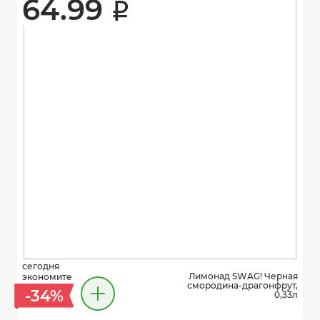
64.99 
i
сегодня
Лимонад SWAG! Черная
экономите
смородина-драгонфрут,
-34%
0,33л