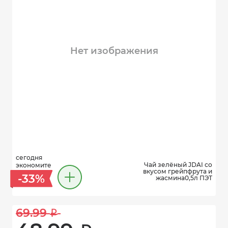
Нет изображения
сегодня
Чай зелёный JDAI со
экономите
вкусом грейпфрута и
-33%
жасмина0,5л ПЭТ
69.99 
i