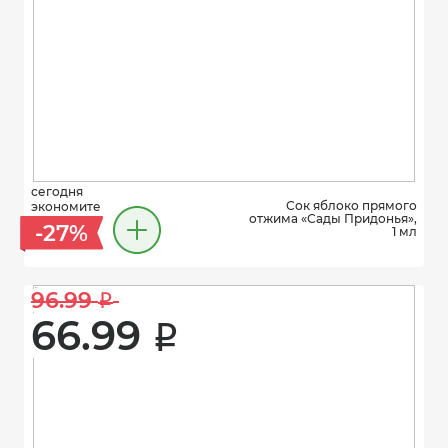
сегодня
Сок яблоко прямого
экономите
отжима «Сады Придонья»,
-27%
1 мл
96.99 
i
66.99 
i