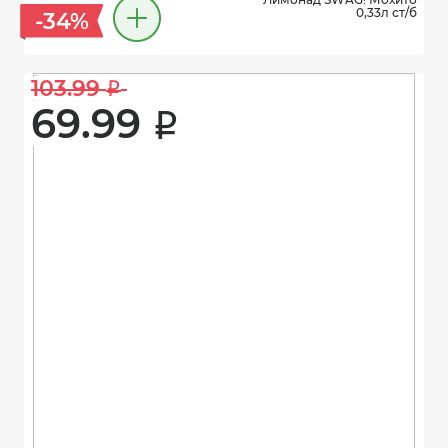
0,33л ст/б
-34%
103.99 
i
69.99 
i