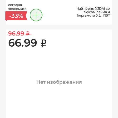
сегодня
Чай чёрный JDAI со
экономите
вкусом лайма и
-33%
бергамота 0,5л ПЭТ
96.99 
i
66.99 
i
Нет изображения