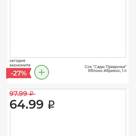
сегодня
экономите
Сок "Сады Придонья"
Яблоко Абрикос, 1 л
-27%
97.99 
i
64.99 
i