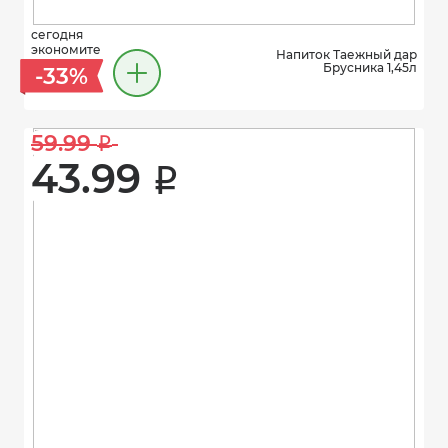
сегодня
экономите
Напиток Таежный дар
Брусника 1,45л
-33%
59.99 
i
43.99 
i