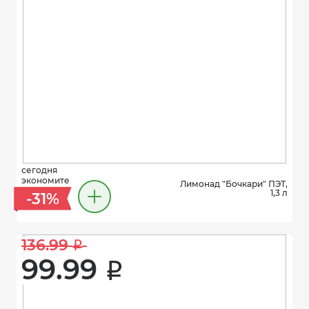
сегодня
экономите
Лимонад "Бочкари" ПЭТ,
1,3 л
-31%
136.99 
i
99.99 
i