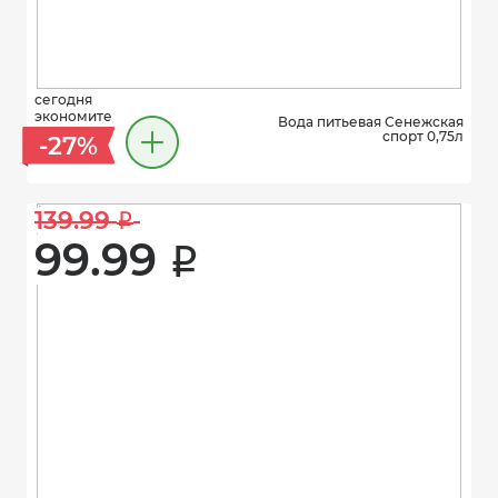
сегодня
экономите
Вода питьевая Сенежская
спорт 0,75л
-27%
139.99 
i
99.99 
i