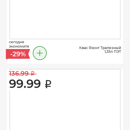
сегодня
экономите
Квас Яхонт Трапезный
1,35л ПЭТ
-29%
136.99 
i
99.99 
i