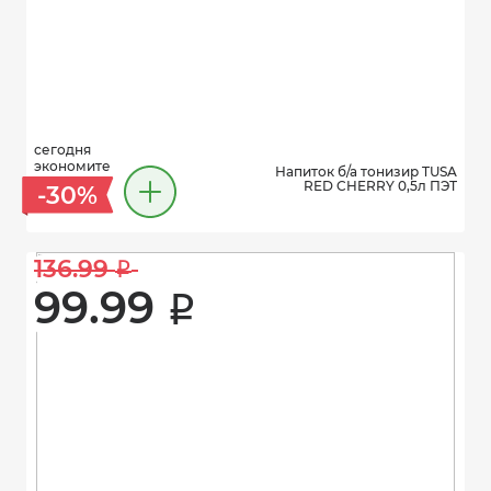
сегодня
экономите
Напиток б/а тонизир TUSA
RED CHERRY 0,5л ПЭТ
-30%
136.99 
i
99.99 
i