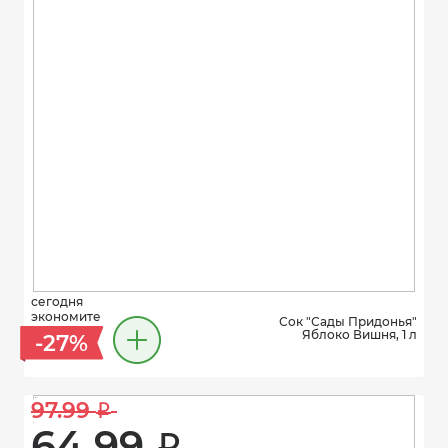
сегодня
экономите
Сок "Сады Придонья"
Яблоко Вишня, 1 л
-27%
97.99 
i
64.99 