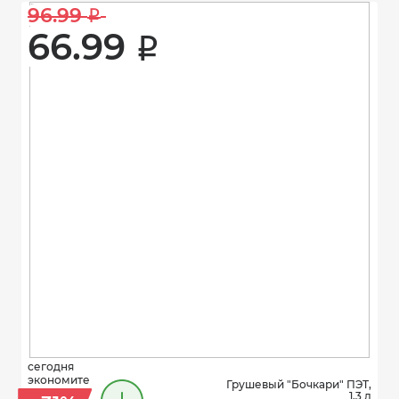
96.99 
i
66.99 
i
сегодня
экономите
Грушевый "Бочкари" ПЭТ,
1,3 л