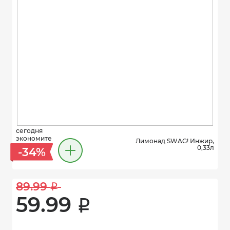
сегодня
экономите
Лимонад SWAG! Инжир,
0,33л
-34%
89.99 
i
59.99 
i