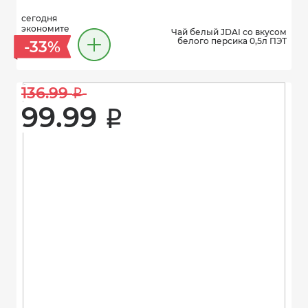
сегодня
экономите
Чай белый JDAI со вкусом
белого персика 0,5л ПЭТ
-33%
136.99 
i
99.99 
i