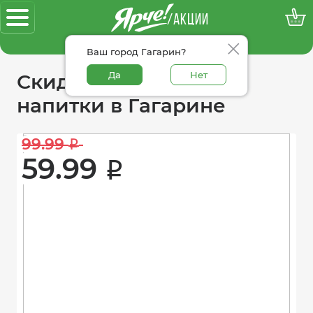
/АКЦИИ
100% достоверные акции
Ваш город Гагарин?
Да
Нет
Скидки в категории
напитки в Гагарине
99.99 
i
59.99 
i