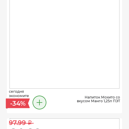
сегодня
экономите
Напиток Мохито со
вкусом Манго 1,25л ПЭТ
-34%
97.99 
i