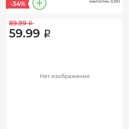
мангостин, 0,33л
-34%
89.99 
i
59.99 
i
Нет изображения