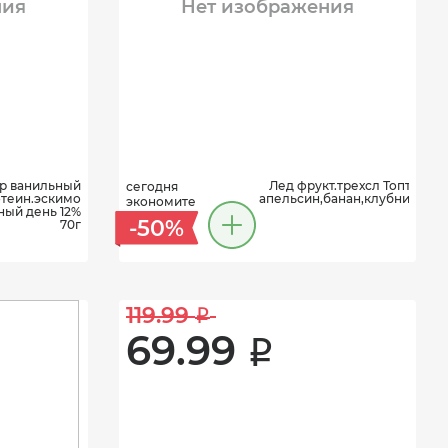
ния
Нет изображения
р ванильный
Лед фрукт.трехсл Топтыжка
сегодня
теин.эскимо
апельсин,банан,клубника50г
экономите
ый день 12%
-50%
70г
119.99 
i
69.99 
i