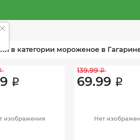
ки в категории мороженое в Гагарин
139.99 
i
i
9 
69.99 
i
i
т изображения
Нет изображе