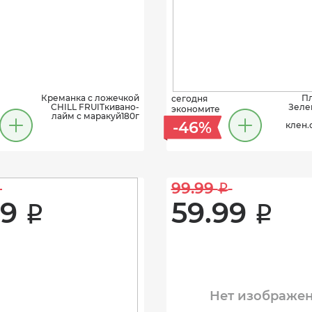
Креманка с ложечкой
П
сегодня
CHILL FRUITкивано-
Зеле
экономите
лайм с маракуй180г
-46%
клен.
99.99 
i
9 
59.99 
i
i
Нет изображе