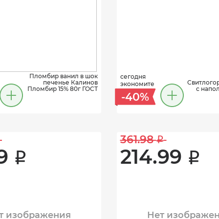
Пломбир ванил в шок
сегодня
печенье Калинов
Свитлого
экономите
Пломбир 15% 80г ГОСТ
с напол
-40%
361.98 
i
9 
214.99 
i
i
т изображения
Нет изображе