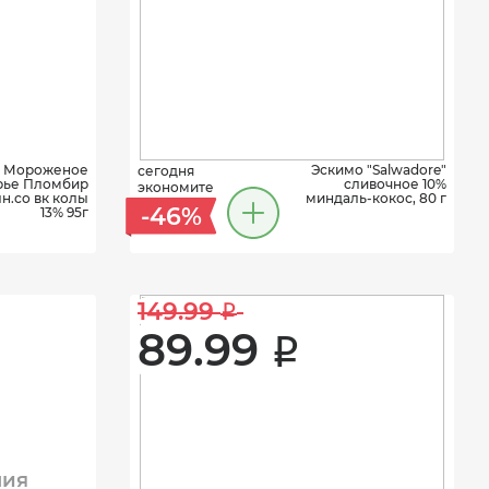
Мороженое
Эскимо "Salwadore"
сегодня
рье Пломбир
сливочное 10%
экономите
н.со вк колы
миндаль-кокос, 80 г
-46%
13% 95г
149.99 
i
89.99 
i
ния