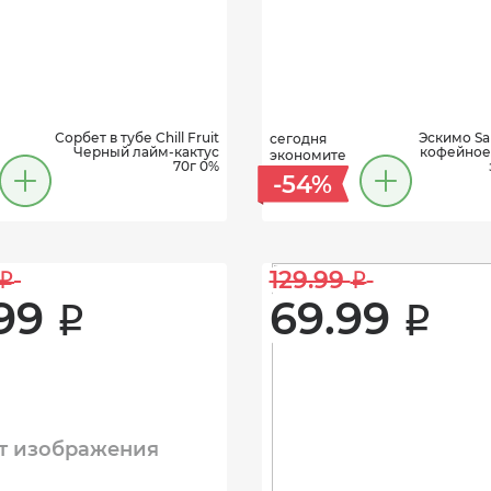
Сорбет в тубе Chill Fruit
Эскимо Sa
сегодня
Черный лайм-кактус
кофейное 
экономите
70г 0%
-54%
129.99 
i
i
99 
69.99 
i
i
т изображения