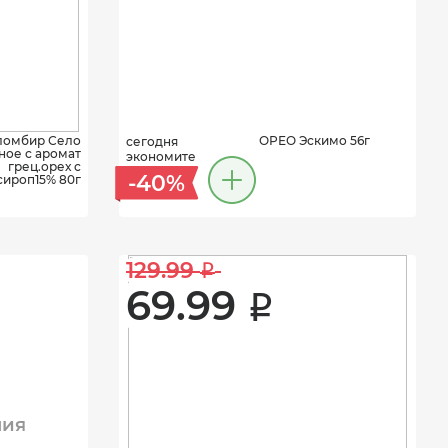
ломбир Село
ОРЕО Эскимо 56г
сегодня
ное с аромат
экономите
грец.орех с
-40%
сироп15% 80г
129.99 
i
69.99 
i
ния