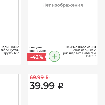
Нет изображения
 Ледышкин с
Эскимо Шаромания
сегодня
 пюре Тутти-
слив.черника с
экономите
Фрутти 60г
рис.шар в гл.Бабл гам
-42%
10%70г
69.99 
i
39.99 
i