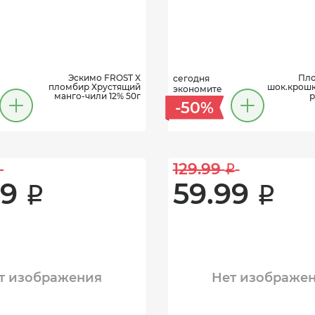
Эскимо FROST X
Пло
сегодня
пломбир Хрустящий
шок.крошко
экономите
манго-чили 12% 50г
р
-50%
129.99 
i
9 
59.99 
i
i
т изображения
Нет изображе