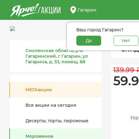
/АКЦИИ
Гагарин
Ваш город Гагарин?
Да
Нет
Скид
Смоленская область, р-н
Гагаринский, г Гагарин, ул
Гагарина, д. 53, помещ. 88
139.99 
59.9
МЕГАакции
Все акции на сегодня
Не
Десерты, торты, пирожные
Мороженое