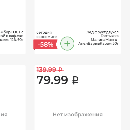
мбир ГОСТ с
Лед фрукт.двухсл
сегодня
й в ваф.сах.
Топтыжка
экономите
ожке 12% 90г
МалинаМанго-
-58%
АпелВзрывКарам 50г
139.99 
i
79.99 
i
ния
Нет изображения