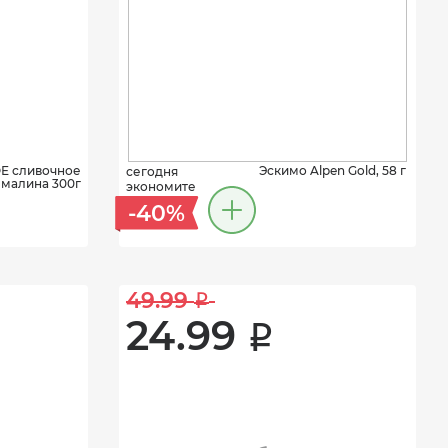
Е сливочное
Эскимо Alpen Gold, 58 г
сегодня
малина 300г
экономите
-40%
49.99 
i
24.99 
i