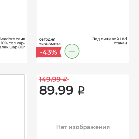
lwadore слив
Лед пищевой Lёd
сегодня
10% сол.кар-
стакан
экономите
злак.шар 80г
-43%
149.99 
i
89.99 
i
Нет изображения