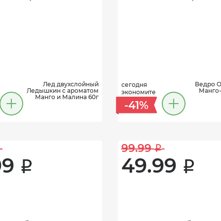
Лед двухслойный
Ведро О
сегодня
Ледышкин с ароматом
Манго-
экономите
Манго и Малина 60г
-41%
99.99 
i
9 
49.99 
i
i