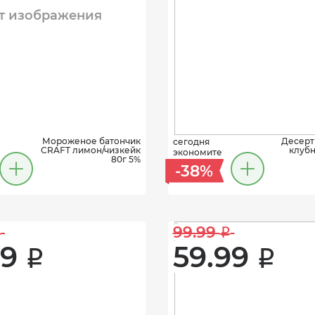
т изображения
Мороженое батончик
Десерт
сегодня
CRAFT лимон/чизкейк
клубн
экономите
80г 5%
-38%
99.99 
i
i
9 
59.99 
i
i