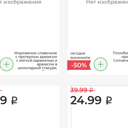
т изображения
Нет изображе
Мороженое сливочное
Пломби
сегодня
с протертым арахисом
про
экономите
с мягкой карамелью и
Солнечн
-50%
арахисом в
шоколадной глазури.
Петрохо
39.99 
i
i
9 
24.99 
i
i