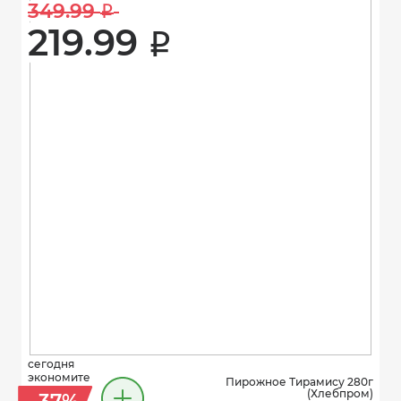
349.99 
i
219.99 
i
сегодня
экономите
Пирожное Тирамису 280г
(Хлебпром)