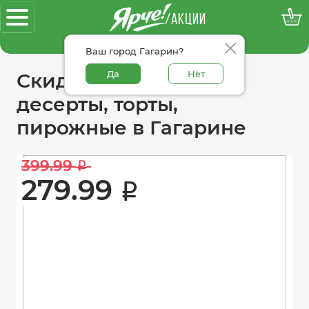
/АКЦИИ
100% достоверные акции
Ваш город Гагарин?
Да
Нет
Скидки в категории
десерты, торты,
пирожные в Гагарине
399.99 
i
279.99 
i