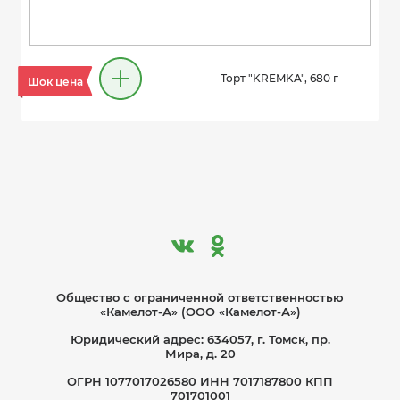
Торт "KREMKA", 680 г
Шок цена
Общество с ограниче­нной ответственностью
«Камелот-А» (ООО «Камелот-А»)
Юридический адрес: 634057, г. Томск, пр.
Мира, д. 20
ОГРН 1077017026580 ИНН 7017187800 КПП
701701001