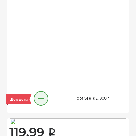
Торт STRIKE, 900 г
Шок цена
119.99 
i