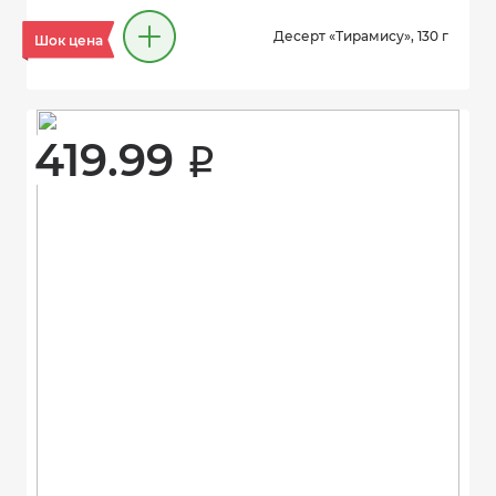
Десерт «Тирамису», 130 г
Шок цена
419.99 
i