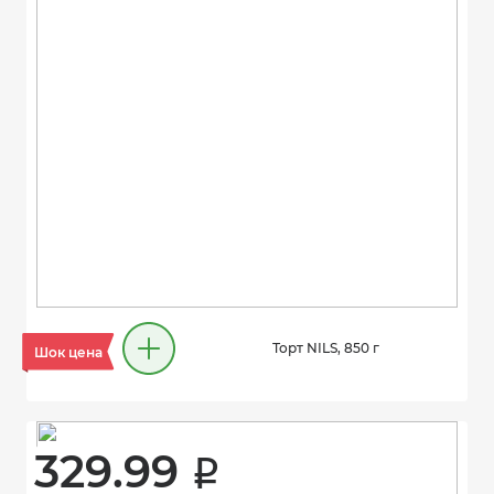
Торт NILS, 850 г
Шок цена
329.99 
i