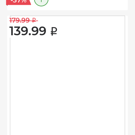
-37%
179.99 
i
139.99 
i