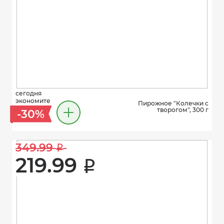
сегодня
экономите
Пирожное "Колечки с
творогом", 300 г
-30%
349.99 
i
219.99 
i