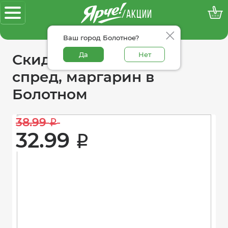
/АКЦИИ
100% достоверные акции
Ваш город Болотное?
Да
Нет
Скидки в категории
спред, маргарин в
Болотном
38.99 
i
32.99 
i