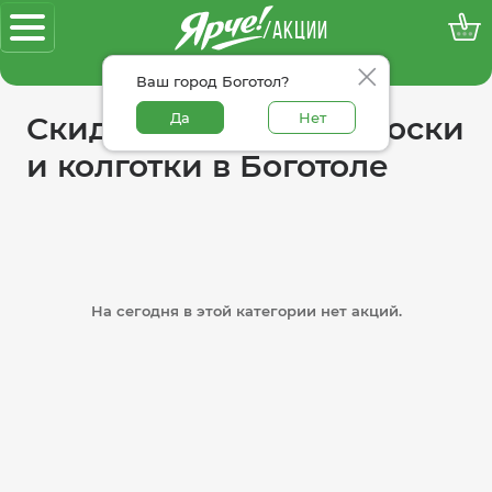
/АКЦИИ
100% достоверные акции
Ваш город Боготол?
Да
Нет
Скидки в категории носки
и колготки в Боготоле
На сегодня в этой категории нет акций.