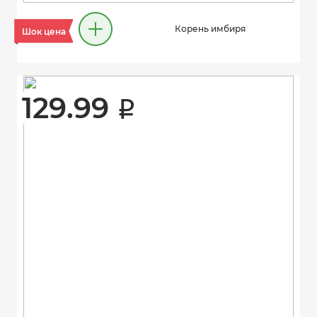
Корень имбиря
Шок цена
129.99 
i