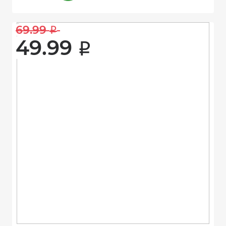
69.99 
i
49.99 
i