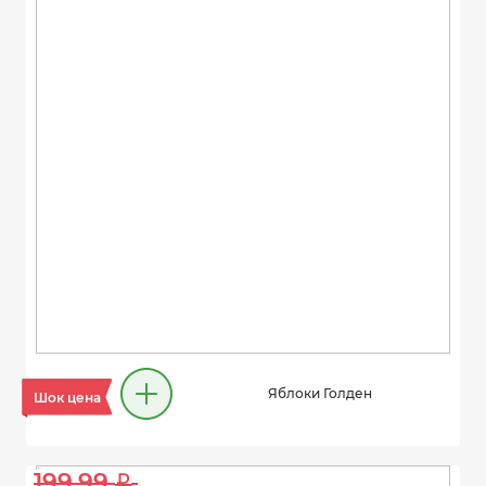
Яблоки Голден
Шок цена
199.99 
i