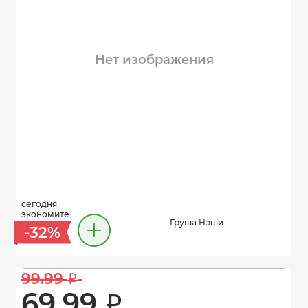
Нет изображения
сегодня
экономите
Груша Нэши
-32%
99.99 
i
69.99 
i