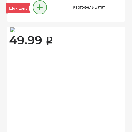
Картофель Батат
Шок цена
49.99 
i