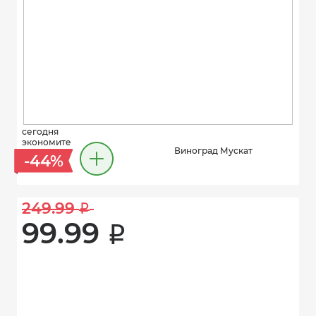
сегодня
экономите
Виноград Мускат
-44%
249.99 
i
99.99 
i