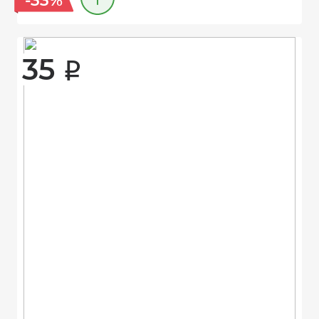
-33%
35 
i