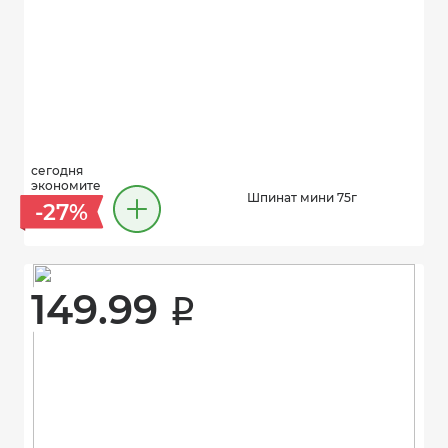
сегодня
экономите
Шпинат мини 75г
-27%
149.99 
i