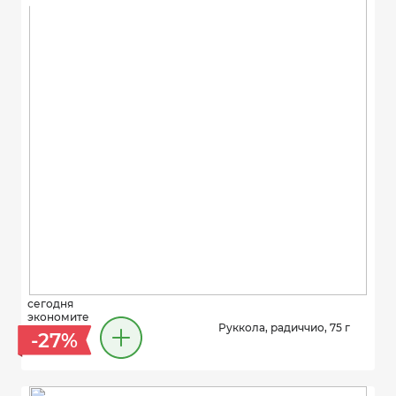
сегодня
экономите
Руккола, радиччио, 75 г
-27%