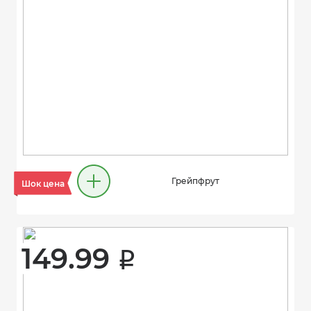
Грейпфрут
Шок цена
149.99 
i