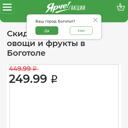
/АКЦИИ
100% достоверные акции
Ваш город Боготол?
Да
Нет
Скидки в категории
овощи и фрукты в
Боготоле
449.99 
i
249.99 
i