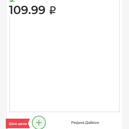
109.99 
i
Редька Дайкон
Шок цена