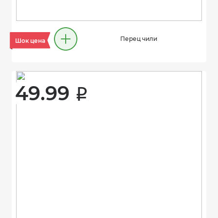
Перец чили
Шок цена
49.99 
i