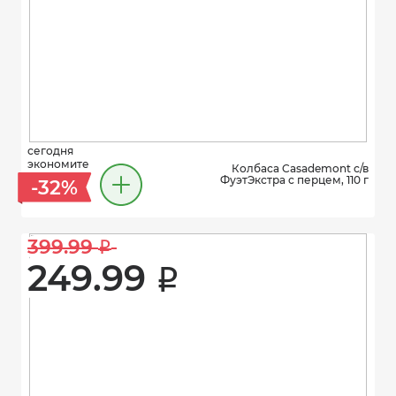
сегодня
экономите
Колбаса Casademont с/в
ФуэтЭкстра с перцем, 110 г
-32%
399.99 
i
249.99 
i