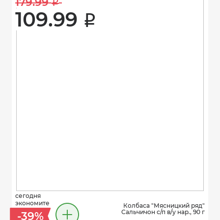
179.99 
i
109.99 
i
сегодня
экономите
Колбаса "Мясницкий ряд"
Сальчичон с/п в/у нар., 90 г
-39%