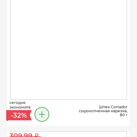
сегодня
Шпек Cortador
экономите
сырокопченная нарезка,
-32%
80 г
309.99 
i