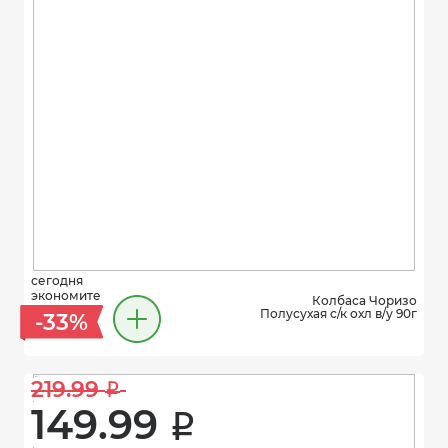
сегодня
экономите
Колбаса Чоризо
Полусухая с/к охл в/у 90г
-33%
219.99 
i
149.99 
i