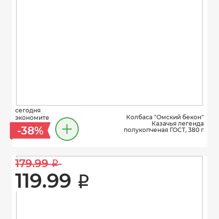
сегодня
Колбаса "Омский бекон"
экономите
Казачья легенда
-38%
полукопченая ГОСТ, 380 г
179.99 
i
119.99 
i