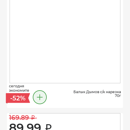
сегодня
экономите
Балык Дымов с/к нарезка
70г
-52%
169.89 
i
89.99 
i