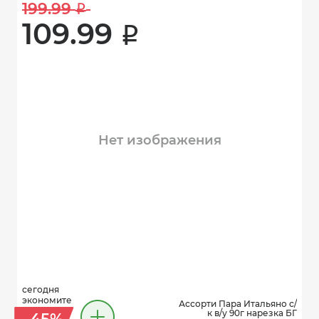
199.99 
i
109.99 
i
Нет изображения
сегодня
экономите
Ассорти Пара Итальяно с/
к в/у 90г нарезка БГ