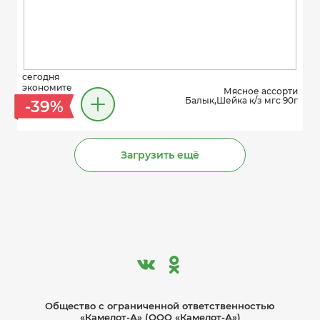
сегодня
экономите
Мясное ассорти
Балык,Шейка к/з мгс 90г
-39%
Загрузить ещё
Общество с ограниче­нной ответственностью
«Камелот-А» (ООО «Камелот-А»)