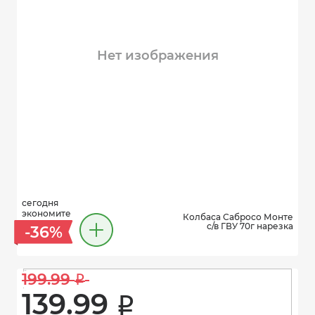
Нет изображения
сегодня
экономите
Колбаса Сабросо Монте
с/в ГВУ 70г нарезка
-36%
199.99 
i
139.99 
i