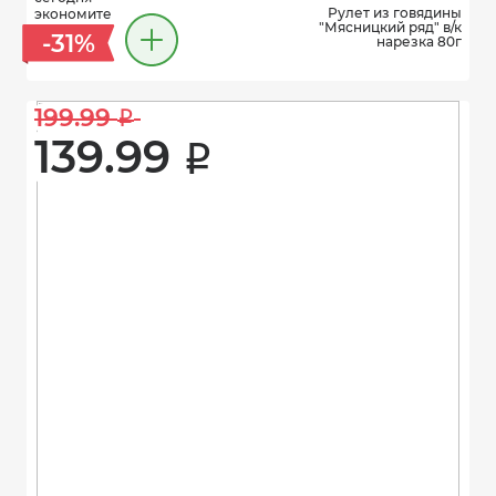
Рулет из говядины
экономите
"Мясницкий ряд" в/к
-31%
нарезка 80г
199.99 
i
139.99 
i