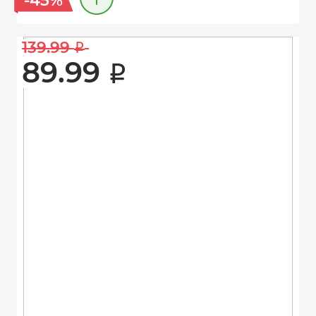
-45%
139.99 
i
89.99 
i