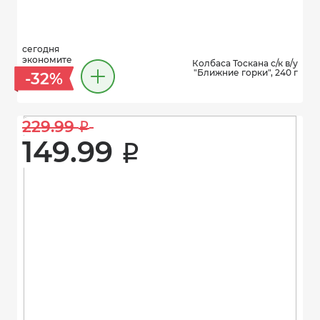
сегодня
экономите
Колбаса Тоскана с/к в/у
"Ближние горки", 240 г
-32%
229.99 
i
149.99 
i