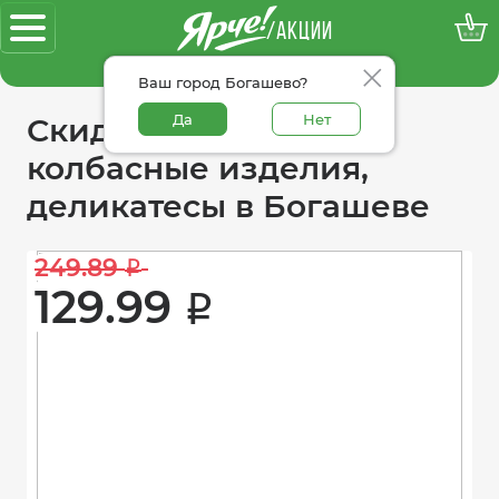
/АКЦИИ
100% достоверные акции
Ваш город Богашево?
Да
Нет
Скидки в категории
колбасные изделия,
деликатесы в Богашеве
249.89 
i
129.99 
i