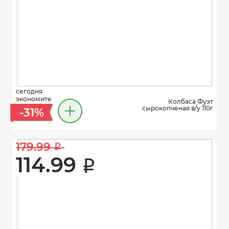
сегодня
экономите
Колбаса Фуэт
сырокопченая в/у 110г
-31%
179.99 
i
114.99 
i