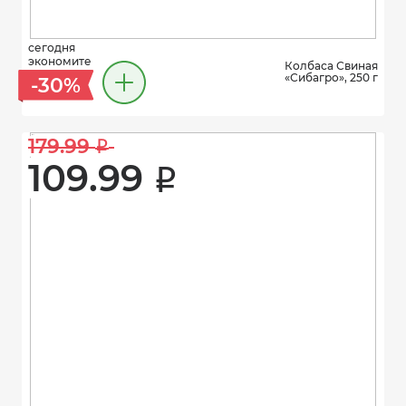
сегодня
экономите
Колбаса Свиная
«Сибагро», 250 г
-30%
179.99 
i
109.99 
i