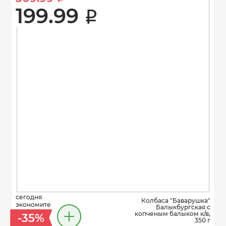
199.99 
i
сегодня
Колбаса "Баварушка"
экономите
Балыкбургская с
копченым балыком к/в,
-35%
350 г