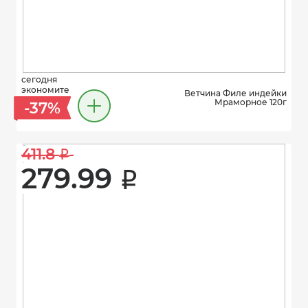
сегодня
экономите
Ветчина Филе индейки
Мраморное 120г
-37%
411.8 
i
279.99 
i