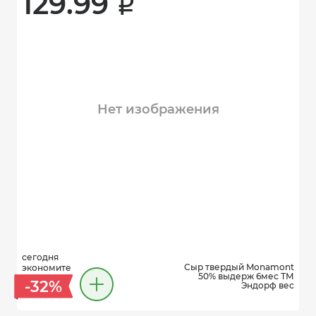
129.99 
i
Нет изображения
сегодня
Сыр твердый Monamont
экономите
50% выдерж 6мес ТМ
-32%
Эндорф вес