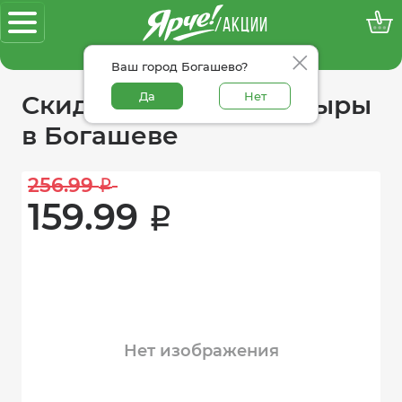
/АКЦИИ
100% достоверные акции
Ваш город Богашево?
Да
Нет
Скидки в категории сыры
в Богашеве
256.99 
i
159.99 
i
Нет изображения