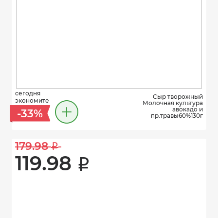
сегодня
Сыр творожный
экономите
Молочная культура
авокадо и
-33%
пр.травы60%130г
179.98 
i
119.98 
i