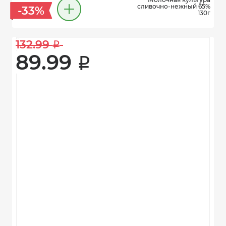
сливочно-нежный 65%
-33%
130г
132.99 
i
89.99 
i