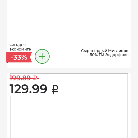
сегодня
экономите
Сыр твердый Миглиоре
50% ТМ Эндорф вес
-33%
199.89 
i
129.99 
i