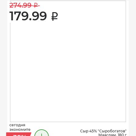
274.99 
i
179.99 
i
сегодня
экономите
Сыр 45% "Сыробогатов"
Маасдам, 180 г