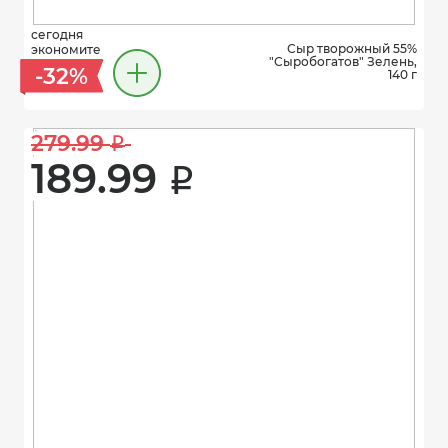
сегодня
Сыр творожный 55%
экономите
"Сыробогатов" Зелень,
-32%
140 г
279.99 
i
189.99 
i