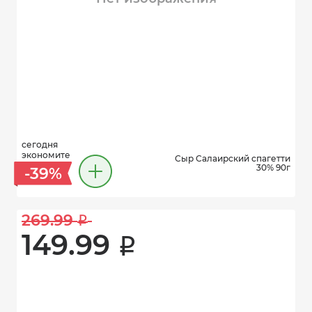
сегодня
экономите
Сыр Салаирский спагетти
30% 90г
-39%
269.99 
i
149.99 
i