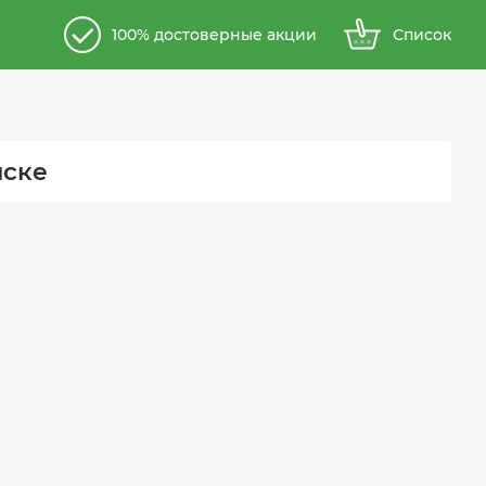
100% достоверные акции
Список
йске