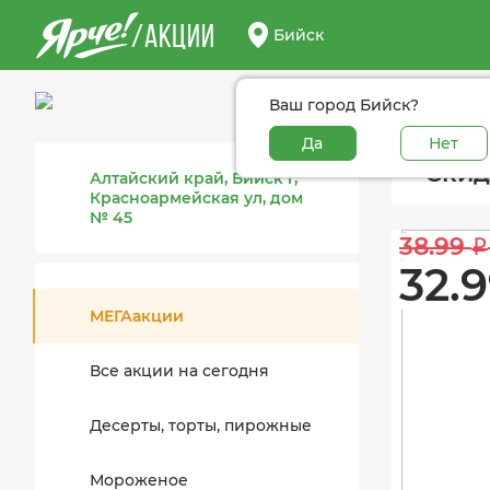
/АКЦИИ
Бийск
Ваш город Бийск?
Да
Нет
Скид
Алтайский край, Бийск г,
Красноармейская ул, дом
№ 45
38.99 
i
32.9
МЕГАакции
Все акции на сегодня
Десерты, торты, пирожные
Мороженое