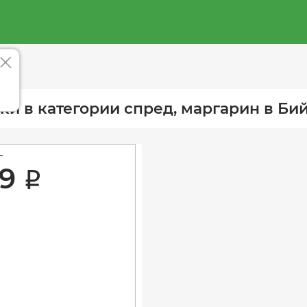
ки в категории спред, маргарин в Би
9 
i