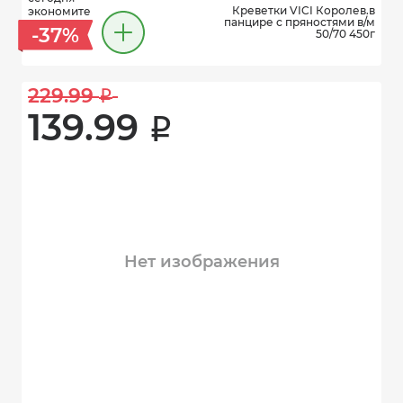
Креветки VICI Королев.в
экономите
панцире с пряностями в/м
-37%
50/70 450г
229.99 
i
139.99 
i
Нет изображения