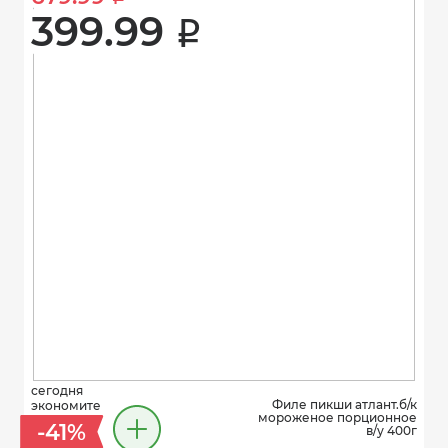
399.99 
i
сегодня
Филе пикши атлант.б/к
экономите
мороженое порционное
-41%
в/у 400г