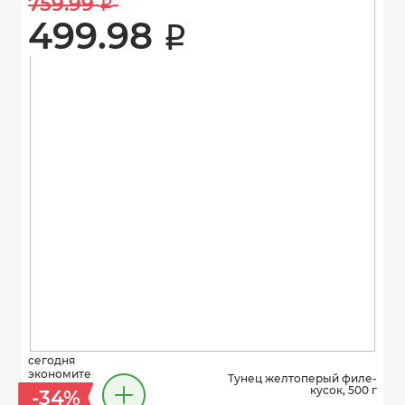
759.99 
i
499.98 
i
сегодня
экономите
Тунец желтоперый филе-
кусок, 500 г
-34%