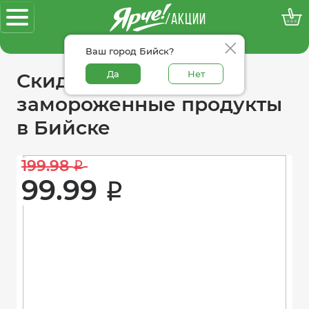
/АКЦИИ
100% достоверные акции
Ваш город Бийск?
Да
Нет
Скидки в категории
замороженные продукты
в Бийске
199.98 
i
99.99 
i