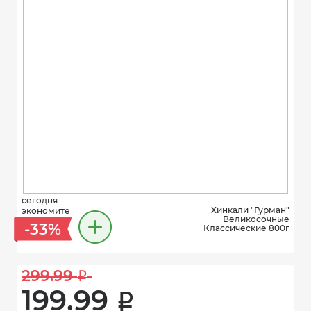
сегодня
Хинкали "Гурман"
экономите
Великосочные
-33%
Классические 800г
299.99 
i
199.99 
i