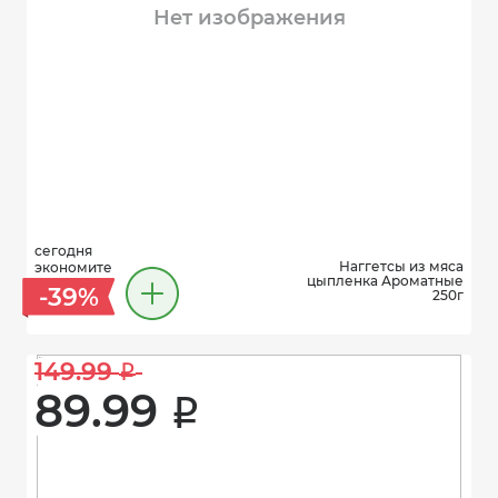
Нет изображения
сегодня
Наггетсы из мяса
экономите
цыпленка Ароматные
-39%
250г
149.99 
i
89.99 
i