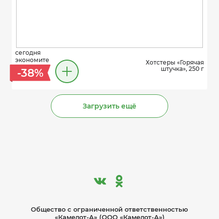
сегодня
экономите
Хотстеры «Горячая
штучка», 250 г
-38%
Загрузить ещё
Общество с ограниче­нной ответственностью
«Камелот-А» (ООО «Камелот-А»)