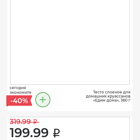
сегодня
Тесто слоеное для
экономите
домашних круассанов
-40%
«Едим дома», 360 г
319.99 
i
199.99 
i