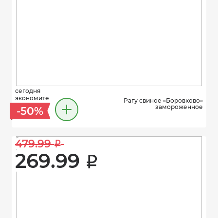
сегодня
экономите
Рагу свиное «Боровково»
замороженное
-50%
479.99 
i
269.99 
i