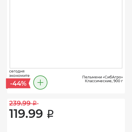
сегодня
экономите
Пельмени «СибАгро»
Классические, 900 г
-44%
239.99 
i
119.99 
i