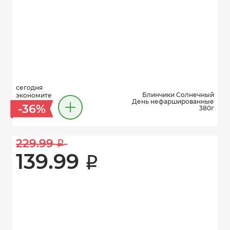
сегодня
Блинчики Солнечный
экономите
День нефаршированные
-36%
380г
229.99 
i
139.99 
i