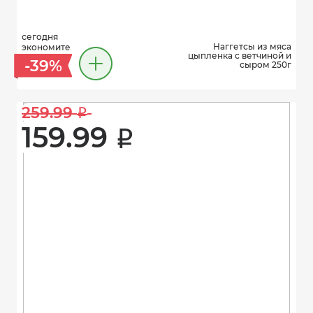
сегодня
Наггетсы из мяса
экономите
цыпленка с ветчиной и
-39%
сыром 250г
259.99 
i
159.99 
i