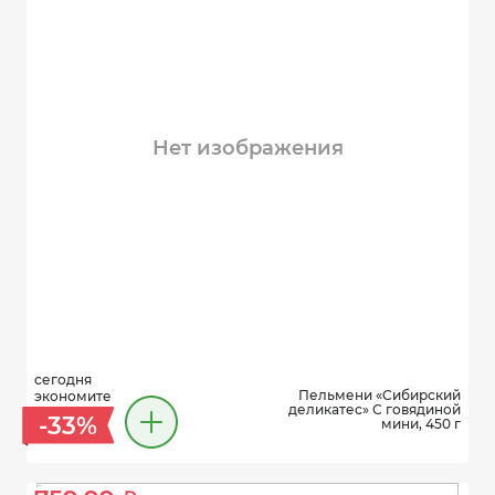
Нет изображения
сегодня
Пельмени «Сибирский
экономите
деликатес» С говядиной
-33%
мини, 450 г