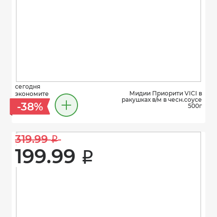
сегодня
Мидии Приорити VICI в
экономите
ракушках в/м в чесн.соусе
-38%
500г
319.99 
i
199.99 
i