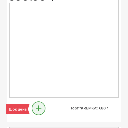
Торт "KREMKA", 680 г
Шок цена