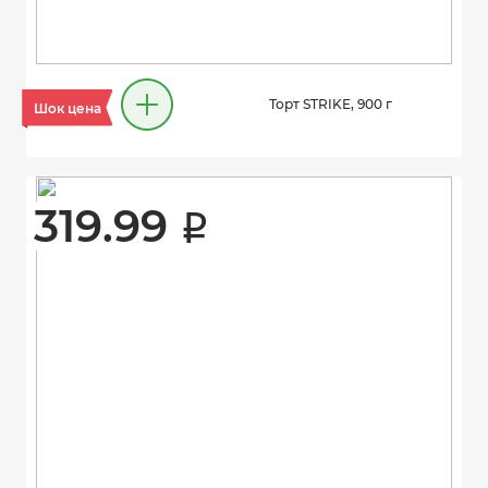
Торт STRIKE, 900 г
Шок цена
319.99 
i