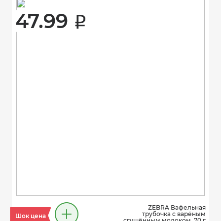
47.99 
i
ZEBRA Вафельная
трубочка с варёным
Шок цена
сгущённым молоком, 70 г