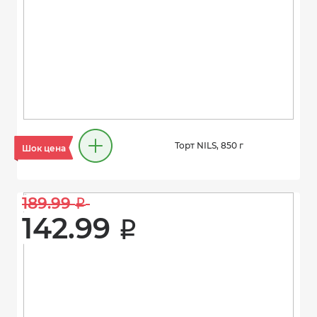
Торт NILS, 850 г
Шок цена
189.99 
i
142.99 
i