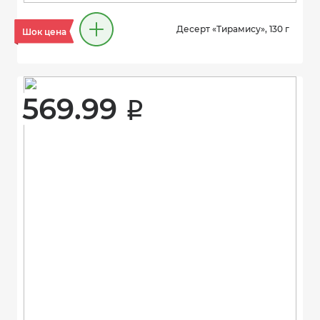
Десерт «Тирамису», 130 г
Шок цена
569.99 
i