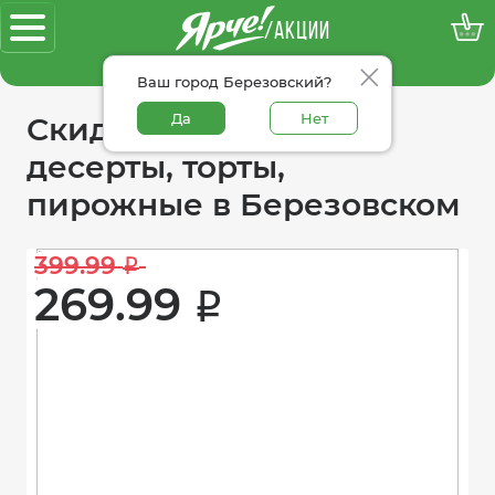
/АКЦИИ
100% достоверные акции
Ваш город Березовский?
Да
Нет
Скидки в категории
десерты, торты,
пирожные в Березовском
399.99 
i
269.99 
i