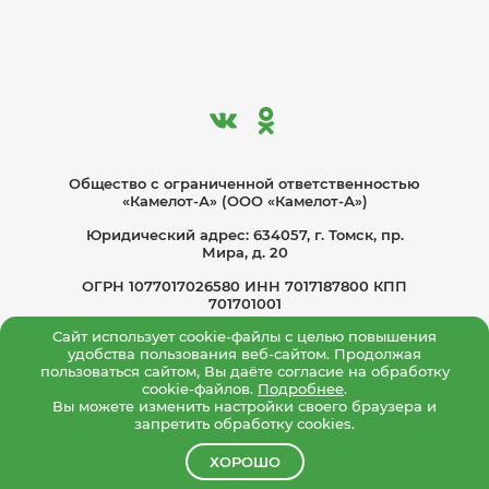
Общество с ограниче­нной ответственностью
«Камелот-А» (ООО «Камелот-А»)
Юридический адрес: 634057, г. Томск, пр.
Мира, д. 20
ОГРН 1077017026580 ИНН 7017187800 КПП
701701001
Сайт использует cookie-файлы с целью повышения
Политика по обработке персональных
удобства пользования веб-сайтом. Продолжая
данных
пользоваться сайтом, Вы даёте согласие на обработку
Согласие на обработку персональных данных
cookie-файлов.
Подробнее
.
Вы можете изменить настройки своего браузера и
Политика конфиденциальности
запретить обработку cookies.
ХОРОШО