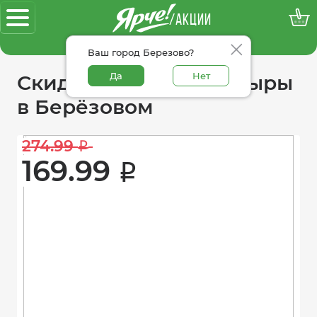
/АКЦИИ
100% достоверные акции
Ваш город Березово?
Да
Нет
Скидки в категории сыры
в Берёзовом
274.99 
i
169.99 
i