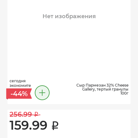
Нет изображения
сегодня
Сыр Пармезан 32% Cheese
экономите
Gallery, тертый гранулы
-44%
100г
256.99 
i
159.99 
i