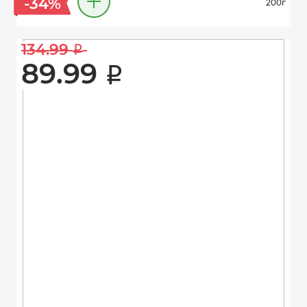
-34%
200г
134.99 
i
89.99 
i