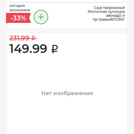
сегодня
Сыр творожный
экономите
Молочная культура
авокадо и
-33%
пр.травы60%130г
231.99 
i
149.99 
i
Нет изображения