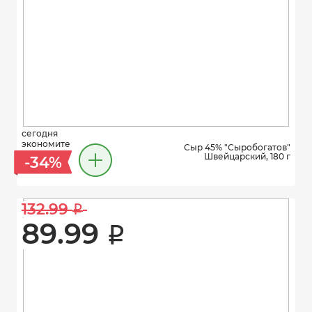
сегодня
экономите
Сыр 45% "Сыробогатов"
Швейцарский, 180 г
-34%
132.99 
i
89.99 
i