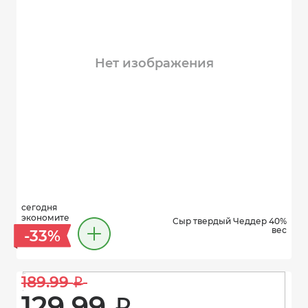
Нет изображения
сегодня
экономите
Сыр твердый Чеддер 40%
вес
-33%
189.99 
i
129.99 