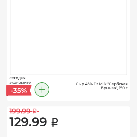
сегодня
экономите
Сыр 45% Dr.Milk "Сербская
Брынза", 150 г
-35%
199.99 
i
129.99 
i