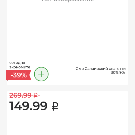
сегодня
экономите
Сыр Салаирский спагетти
30% 90г
-39%
269.99 
i
149.99 
i