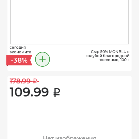
сегодня
Сыр 50% MONBLU с
экономите
голубой благородной
-38%
плесенью, 100 г
178.99 
i
109.99 
i
Нет изображения