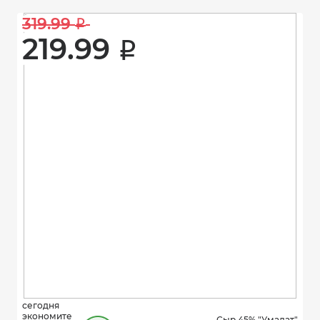
319.99 
i
219.99 
i
сегодня
экономите
Сыр 45% "Умалат"