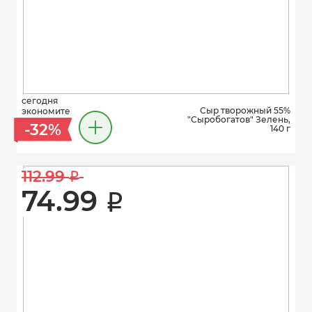
сегодня
Сыр творожный 55%
экономите
"Сыробогатов" Зелень,
-32%
140 г
112.99 
i
74.99 
i