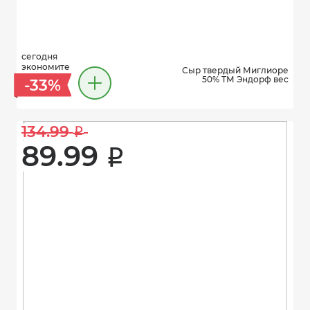
сегодня
экономите
Сыр твердый Миглиоре
50% ТМ Эндорф вес
-33%
134.99 
i
89.99 
i