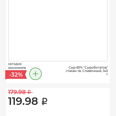
сегодня
Сыр 65% "Сыробогатов"
экономите
стакан тв. Сливочный, 140
-32%
г
179.98 
i
119.98 
i