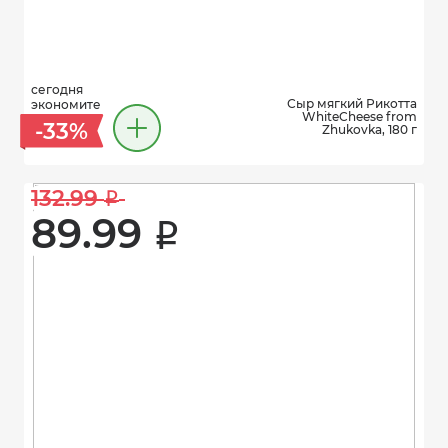
сегодня
Сыр мягкий Рикотта
экономите
WhiteCheese from
-33%
Zhukovka, 180 г
132.99 
i
89.99 
i