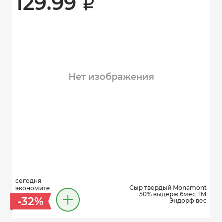
129.99 
i
Нет изображения
сегодня
Сыр твердый Monamont
экономите
50% выдерж 6мес ТМ
-32%
Эндорф вес