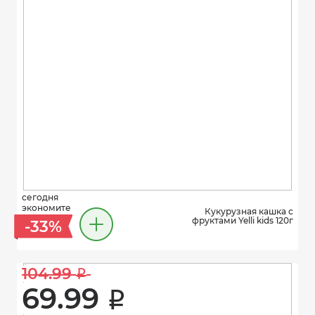
сегодня
экономите
Кукурузная кашка с
фруктами Yelli kids 120г
-33%
104.99 
i
69.99 
i