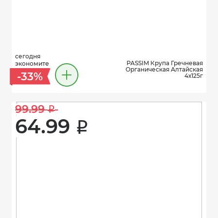
сегодня
PASSIM Крупа Гречневая
экономите
Органическая Алтайская
-33%
4х125г
99.99 
i
64.99 
i