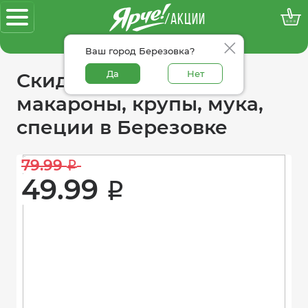
/АКЦИИ
100% достоверные акции
Ваш город Березовка?
Да
Нет
Скидки в категории
макароны, крупы, мука,
специи в Березовке
79.99 
i
49.99 
i