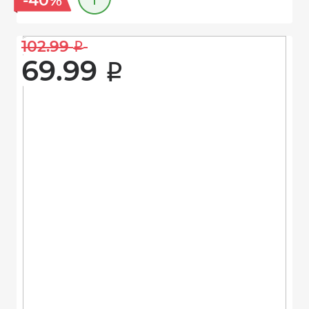
-40%
102.99 
i
69.99 
i