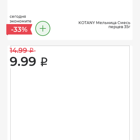
сегодня
экономите
KOTANY Мельница Смесь
перцев 35г
-33%
14.99 
i
9.99 
i