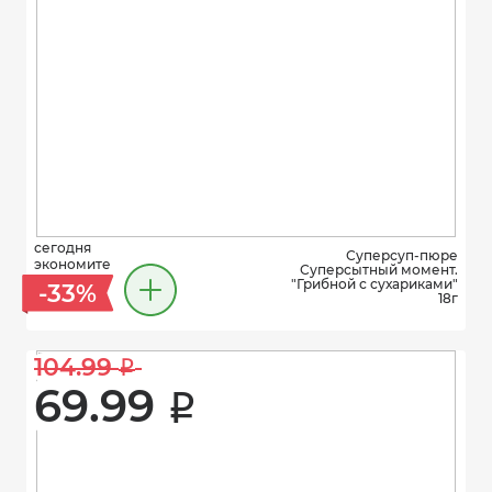
сегодня
Суперсуп-пюре
экономите
Суперсытный момент.
"Грибной с сухариками"
-33%
18г
104.99 
i
69.99 
i