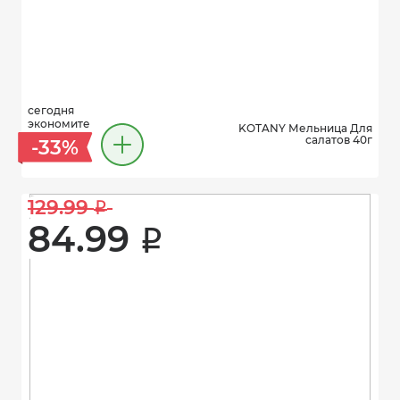
сегодня
экономите
KOTANY Мельница Для
салатов 40г
-33%
129.99 
i
84.99 
i