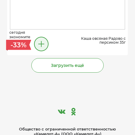
сегодня
экономите
Каша овсяная Радово с
персиком 35г
-33%
Загрузить ещё
Общество с ограниче­нной ответственностью
«Камелот-А» (ООО «Камелот-А»)