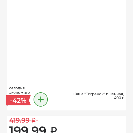
сегодня
экономите
Каша "Тигренок" пшенная,
400 г
-42%
419.99 
i
199.99 
i