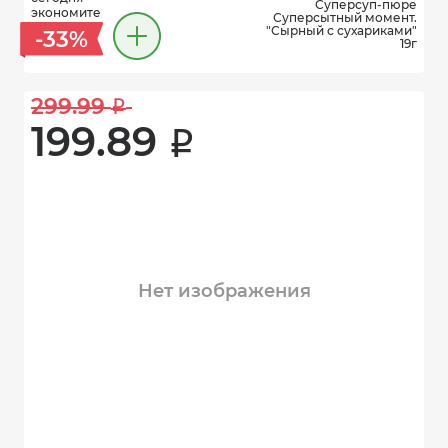
Суперсуп-пюре
экономите
Суперсытный момент.
"Сырный с сухариками"
-33%
19г
299.99 
i
199.89 
i
Нет изображения