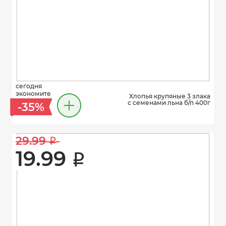
сегодня
экономите
Хлопья крупяные 3 злака
с семенами льна б/п 400г
-35%
29.99 
i
19.99 
i