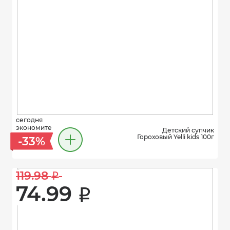
сегодня
экономите
Детский супчик
Гороховый Yelli kids 100г
-33%
119.98 
i
74.99 
i