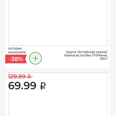
сегодня
Крупа "Алтайская сказка"
экономите
Манка из полбы ППМеню,
-38%
350 г
129.99 
i
69.99 
i