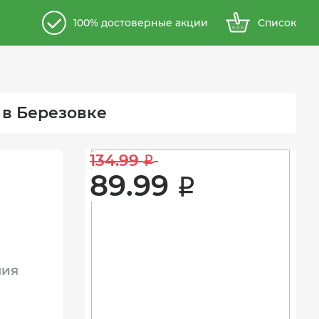
100% достоверные акции
Список
 в Березовке
134.99 
i
89.99 
i
ния