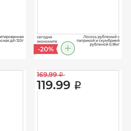
итированная
Лосось рубленый с
сегодня
сная д/п 120г
паприкой и скумбрией
экономите
рубленой 0,18кг
-20%
169.99 
i
119.99 
i