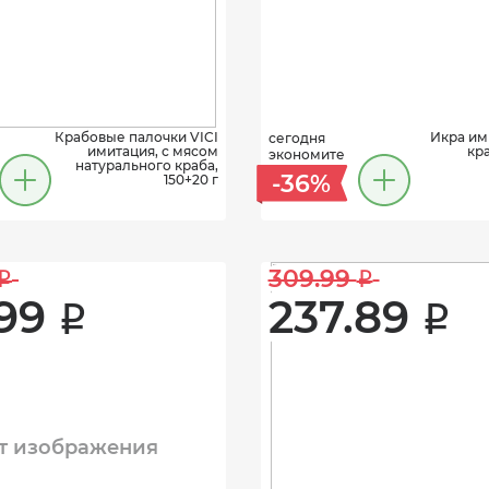
Крабовые палочки VICI
Икра им
сегодня
имитация, с мясом
кра
экономите
натурального краба,
-36%
150+20 г
309.99 
i
i
99 
237.89 
i
i
т изображения