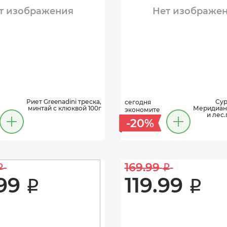
т изображения
Нет изображе
Риет Greenadini треска,
Су
сегодня
минтай с клюквой 100г
Меридиан 
экономите
и лес.
-20%
169.99 
i
i
99 
119.99 
i
i