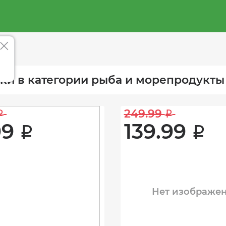
ки в категории рыба и морепродукты
249.99 
i
i
9 
139.99 
i
i
Нет изображе