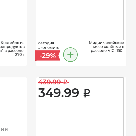
Коктейль из
Мидии чилийские
сегодня
репродуктов
мясо солёные в
экономите
" в рассоле,
рассоле VICI 150г
-29%
270 г
439.99 
i
349.99 
i
ния