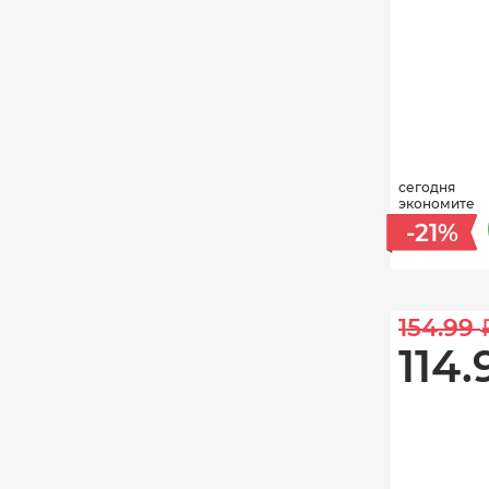
сегодня
экономите
-21%
154.99 
114.