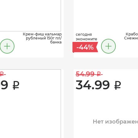
Крем-фиш кальмар
Крабо
сегодня
рубленый 150г пл/
Снежны
экономите
банка
-44%
54.99 
i
i
9 
34.99 
i
i
Нет изображе