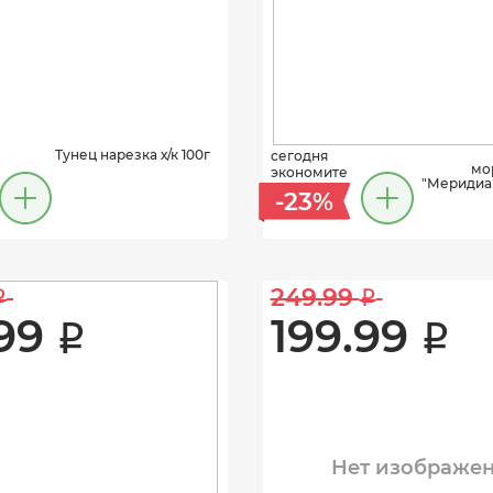
Тунец нарезка х/к 100г
сегодня
мо
экономите
"Меридиан
-23%
249.99 
i
i
99 
199.99 
i
i
Нет изображе