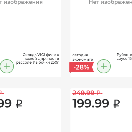
т изображения
Нет изображе
Сельдь VICI филе с
Рублены
сегодня
кожей с пряност в
соусе 1
экономите
рассоле Из бочки 250г
-28%
249.99 
i
i
99 
199.99 
i
i