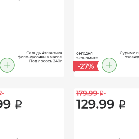
Сельдь Атлантика
Сурими па
сегодня
филе-кусочки в масле
охлажд
экономите
Под лосось 240г
-27%
179.99 
i
i
99 
129.99 
i
i