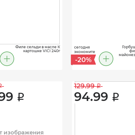
Филе сельди в масле К
Горбу
сегодня
картошке VICI 240г
фи
экономите
майонез
-20%
129.99 
i
i
99 
94.99 
i
i
т изображения