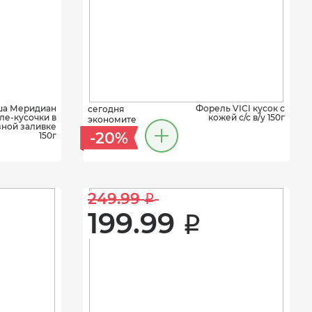
ша Меридиан
Форель VICI кусок с
сегодня
ле-кусочки в
кожей с/с в/у 150г
экономите
ной заливке
-20%
150г
249.99 
i
199.99 
i