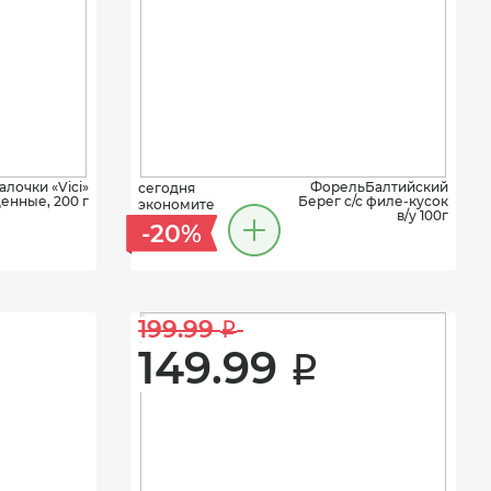
лочки «Vici»
ФорельБалтийский
сегодня
енные, 200 г
Берег с/с филе-кусок
экономите
в/у 100г
-20%
199.99 
i
149.99 
i