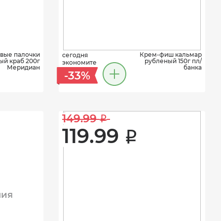
вые палочки
Крем-фиш кальмар
сегодня
й краб 200г
рубленый 150г пл/
экономите
Меридиан
банка
-33%
149.99 
i
119.99 
i
ния