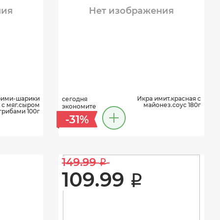
ния
Нет изображения
рими-шарики
Икра имит.красная с
сегодня
с мяг.сыром
майонез.соус 180г
экономите
грибами 100г
-31%
149.99 
i
109.99 
i