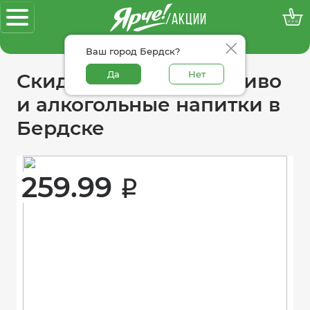
/АКЦИИ
100% достоверные акции
Ваш город Бердск?
Да
Нет
Скидки в категории пиво
и алкогольные напитки в
Бердске
259.99 
i