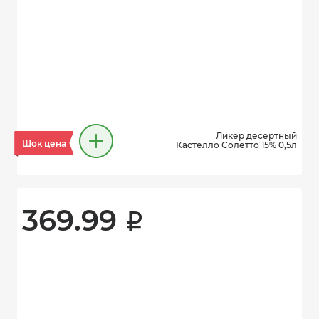
Ликер десертный
Шок цена
Кастелло Солетто 15% 0,5л
369.99 
i