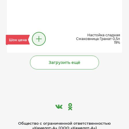
Настойка сладкая
Смаковница Гранат 0,5л
Шок цена
19%
Загрузить ещё
Общество с ограниче­нной ответственностью
«Камелот-А» (ООО «Камелот-А»)