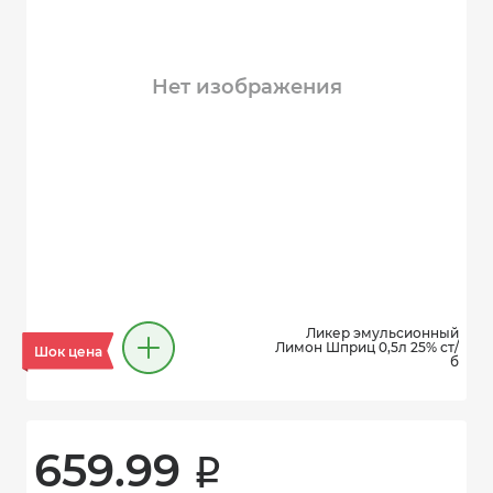
Нет изображения
Ликер эмульсионный
Лимон Шприц 0,5л 25% ст/
Шок цена
б
659.99 
i