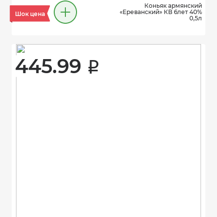
Коньяк армянский
«Ереванский» КВ 6лет 40%
Шок цена
0,5л
445.99 
i