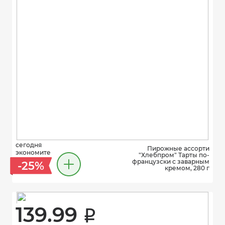
сегодня
Пирожные ассорти
экономите
"Хлебпром" Тарты по-
французски с заварным
-25%
кремом, 280 г
139.99 
i