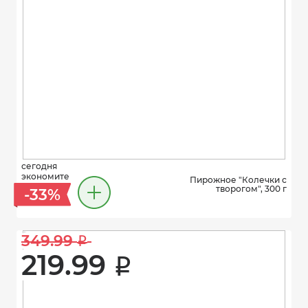
сегодня
экономите
Пирожное "Колечки с
творогом", 300 г
-33%
349.99 
i
219.99 
i