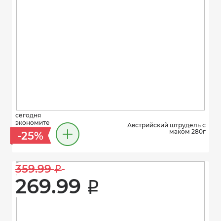
сегодня
экономите
Австрийский штрудель с
маком 280г
-25%
359.99 
i
269.99 
i