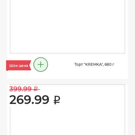
Торт "KREMKA", 680 г
Шок цена
399.99 
i
269.99 
i