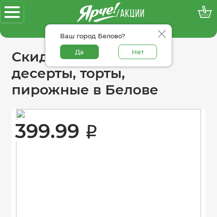
/АКЦИИ
100% достоверные акции
Ваш город Белово?
Да
Нет
Скидки в категории
десерты, торты,
пирожные в Белове
399.99 
i