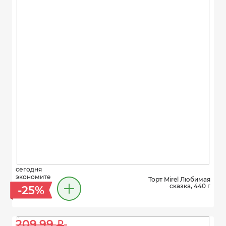
сегодня
экономите
Торт Mirel Любимая
сказка, 440 г
-25%
209.99 
i