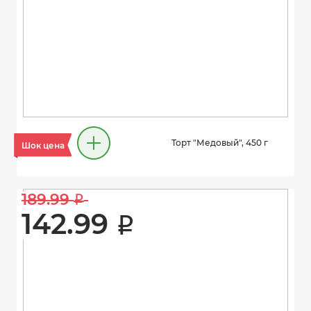
Торт "Медовый", 450 г
Шок цена
189.99 
i
142.99 
i