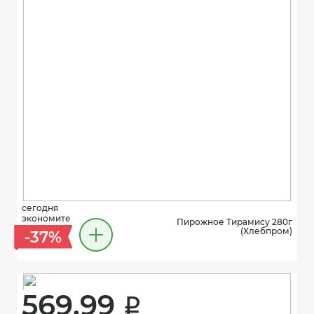
сегодня
экономите
Пирожное Тирамису 280г
(Хлебпром)
-37%
569.99 
i