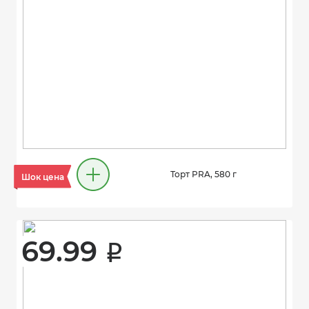
Торт PRA, 580 г
Шок цена
69.99 
i