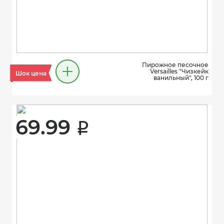
Пирожное песочное
Versailles "Чизкейк
Шок цена
ванильный", 100 г
69.99 
i