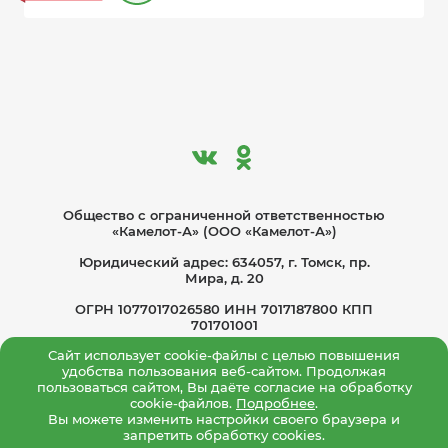
Общество с ограниче­нной ответственностью
«Камелот-А» (ООО «Камелот-А»)
Юридический адрес: 634057, г. Томск, пр.
Мира, д. 20
ОГРН 1077017026580 ИНН 7017187800 КПП
701701001
Сайт использует cookie-файлы с целью повышения
Политика по обработке персональных
удобства пользования веб-сайтом. Продолжая
данных
пользоваться сайтом, Вы даёте согласие на обработку
Согласие на обработку персональных данных
cookie-файлов.
Подробнее
.
Вы можете изменить настройки своего браузера и
Политика конфиденциальности
запретить обработку cookies.