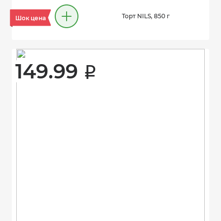
Торт NILS, 850 г
Шок цена
149.99 
i