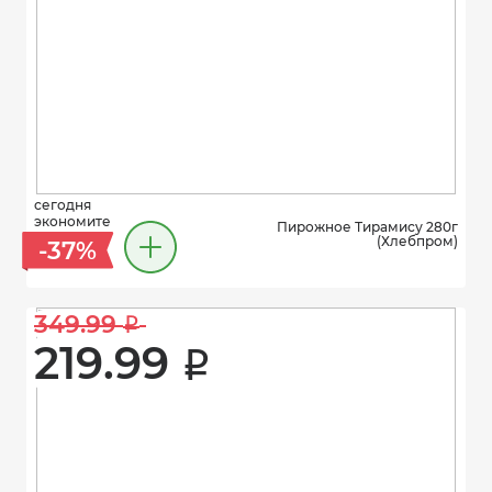
сегодня
экономите
Пирожное Тирамису 280г
(Хлебпром)
-37%
349.99 
i
219.99 
i