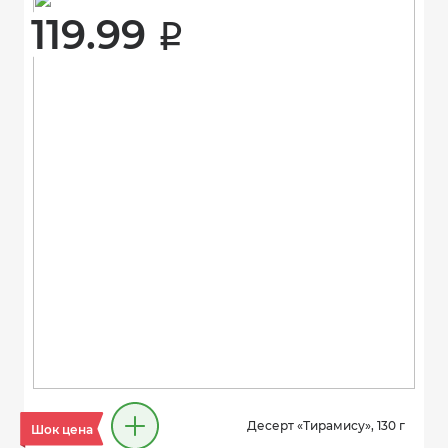
119.99 
i
Десерт «Тирамису», 130 г
Шок цена