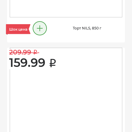
Торт NILS, 850 г
Шок цена
209.99 
i
159.99 
i