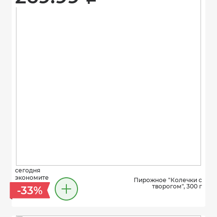
сегодня
экономите
Пирожное "Колечки с
творогом", 300 г
-33%