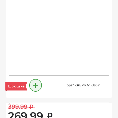
Торт "KREMKA", 680 г
Шок цена
399.99 
i
269.99 
i