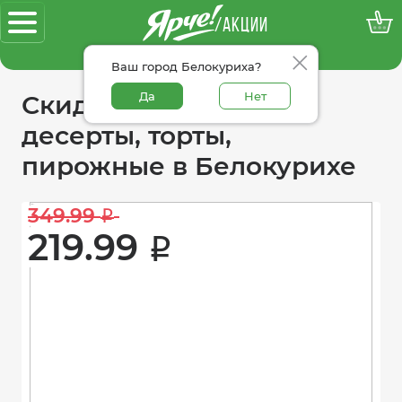
/АКЦИИ
100% достоверные акции
Ваш город Белокуриха?
Да
Нет
Скидки в категории
десерты, торты,
пирожные в Белокурихе
349.99 
i
219.99 
i