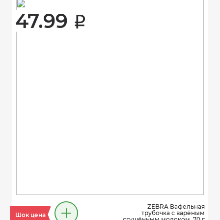
47.99 
i
ZEBRA Вафельная
трубочка с варёным
Шок цена
сгущённым молоком, 70 г