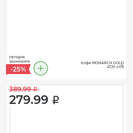
сегодня
экономите
Кофе MONARCH GOLD
47,5г ст/б
-25%
389.99 
i
279.99 
i