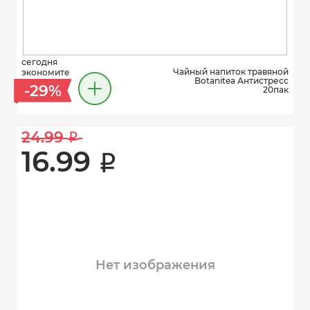
сегодня
Чайный напиток травяной
экономите
Botanitea Антистресс
-29%
20пак
24.99 
i
16.99 
i
Нет изображения