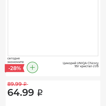
сегодня
экономите
Цикорий UNIQA Chicory
95г кристал ст/б
-28%
89.99 
i
64.99 
i