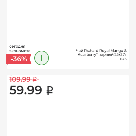
сегодня
Чай Richard Royal Mango &
экономите
Acai berry" черный 25х1,7г
-36%
пак
109.99 
i
59.99 
i