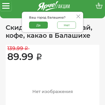
/АКЦИИ
100% достоверные акции
Ваш город Балашиха?
Да
Нет
Скидки в категории чай,
кофе, какао в Балашихе
139.99 
i
89.99 
i
Нет изображения