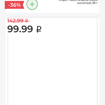
молотый, 95 г
-36%
142.99 
i
99.99 
i