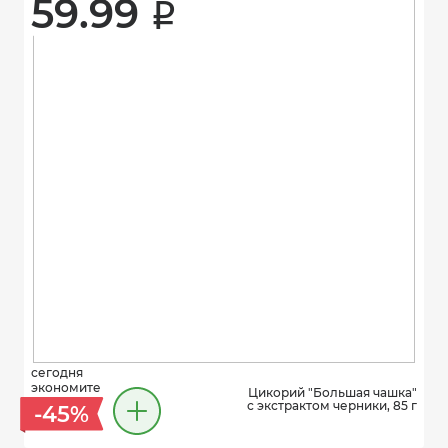
59.99 
i
сегодня
экономите
Цикорий "Большая чашка"
с экстрактом черники, 85 г
-45%