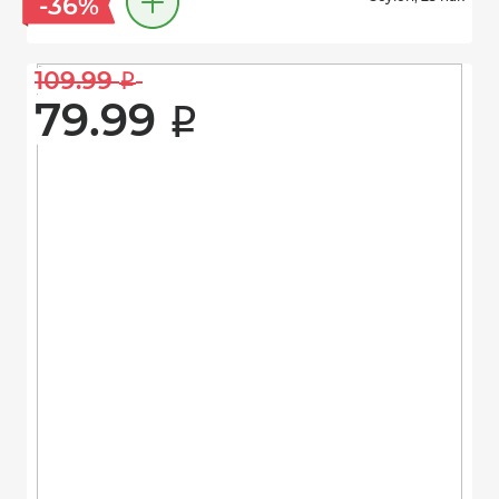
-36%
109.99 
i
79.99 
i