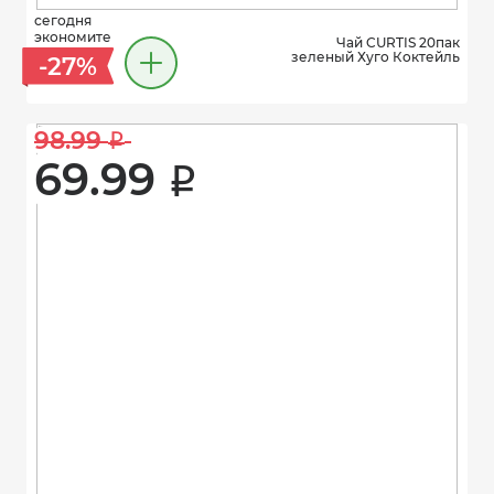
сегодня
экономите
Чай CURTIS 20пак
зеленый Хуго Коктейль
-27%
98.99 
i
69.99 
i