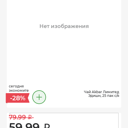
Нет изображения
сегодня
экономите
Чай Akbar Лимитед
Эдишн, 25 пак с/я
-28%
79.99 
i
59.99 