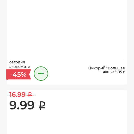
сегодня
экономите
Цикорий "Большая
чашка", 85 г
-45%
16.99 
i
9.99 
i