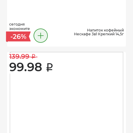
сегодня
экономите
Напиток кофейный
Нескафе 3в1 Крепкий 14,5г
-26%
139.99 
i
99.98 
i