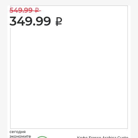
549.99 
i
349.99 
i
сегодня
экономите
Кофе Fresco Arabica Gusto