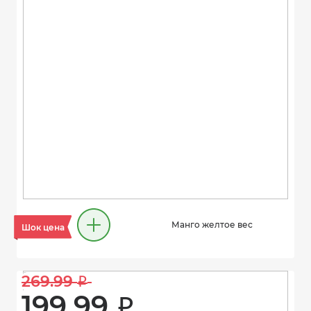
Манго желтое вес
Шок цена
269.99 
i
199.99 
i