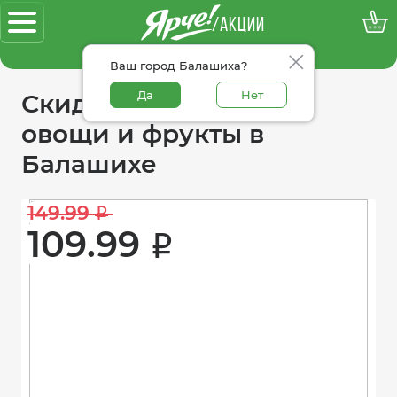
/АКЦИИ
100% достоверные акции
Ваш город Балашиха?
Да
Нет
Скидки в категории
овощи и фрукты в
Балашихе
149.99 
i
109.99 
i