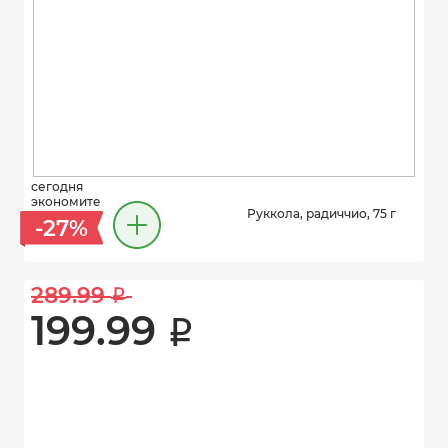
сегодня
экономите
Руккола, радиччио, 75 г
-27%
289.99 
i
199.99 
i