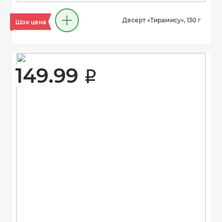
Десерт «Тирамису», 130 г
Шок цена
149.99 
i