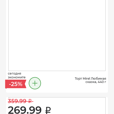
сегодня
экономите
Торт Mirel Любимая
сказка, 440 г
-25%
359.99 
i
269.99 
i