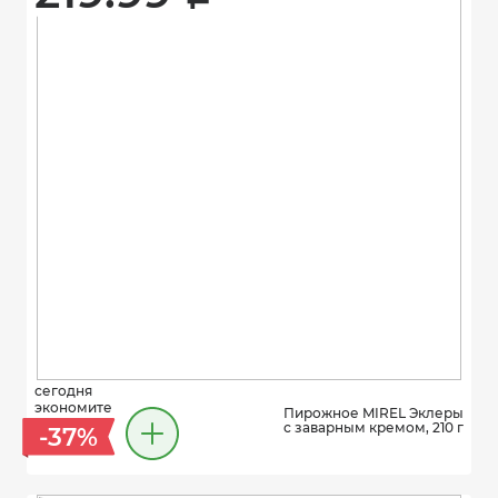
сегодня
экономите
Пирожное MIREL Эклеры
с заварным кремом, 210 г
-37%