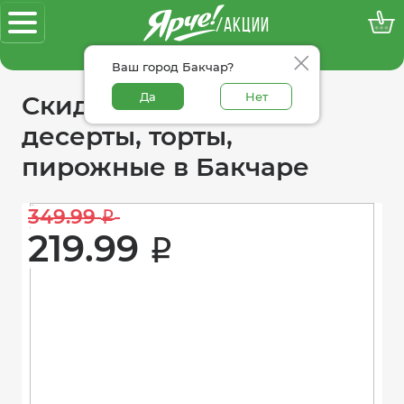
/АКЦИИ
100% достоверные акции
Ваш город Бакчар?
Да
Нет
Скидки в категории
десерты, торты,
пирожные в Бакчаре
349.99 
i
219.99 
i