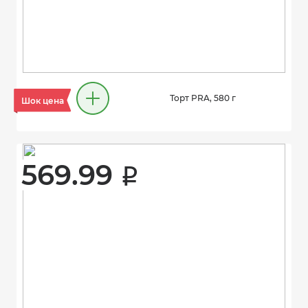
Торт PRA, 580 г
Шок цена
569.99 
i