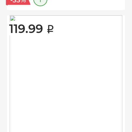
-33%
119.99 
i