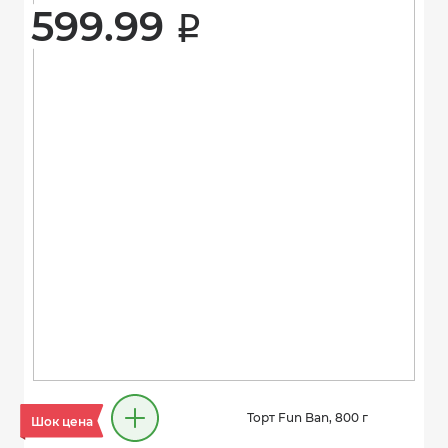
599.99 
i
Торт Fun Ban, 800 г
Шок цена