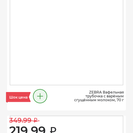
ZEBRA Вафельная
трубочка с варёным
Шок цена
сгущённым молоком, 70 г
349.99 
i
219.99 
i