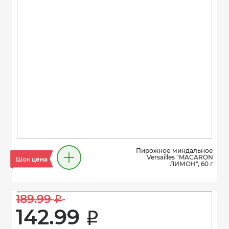
Пирожное миндальное
Versailles "MACARON
Шок цена
ЛИМОН", 60 г
189.99 
i
142.99 
i