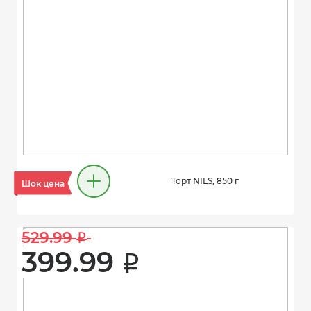
Торт NILS, 850 г
Шок цена
529.99 
i
399.99 
i