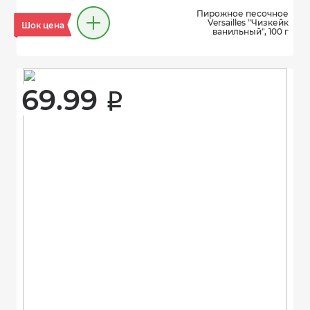
Пирожное песочное
Versailles "Чизкейк
Шок цена
ванильный", 100 г
69.99 
i