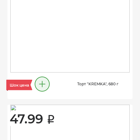
Торт "KREMKA", 680 г
Шок цена
47.99 
i