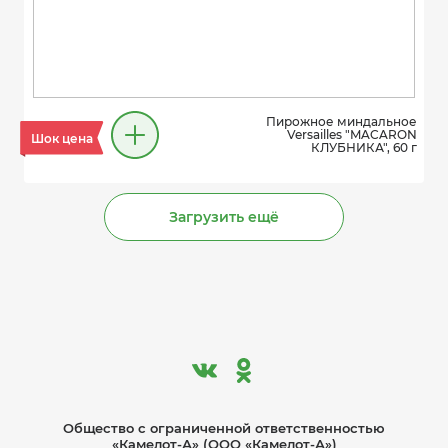
Пирожное миндальное
Versailles "MACARON
Шок цена
КЛУБНИКА", 60 г
Загрузить ещё
Общество с ограниче­нной ответственностью
«Камелот-А» (ООО «Камелот-А»)