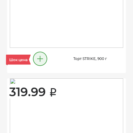
Торт STRIKE, 900 г
Шок цена
319.99 
i