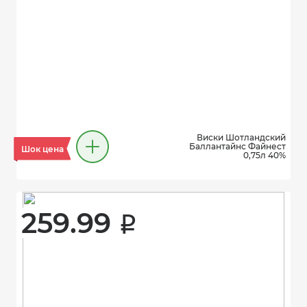
Виски Шотландский
Баллантайнс Файнест
Шок цена
0,75л 40%
259.99 
i