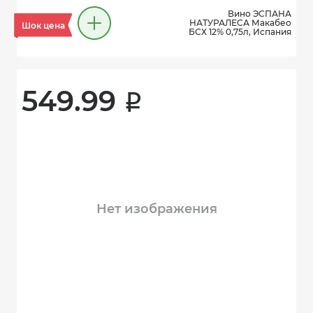
Вино ЭСПАНА
НАТУРАЛЕСА Макабео
Шок цена
БСХ 12% 0,75л, Испания
549.99 
i
Нет изображения