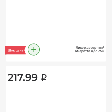
Ликер десертный
Шок цена
Амаретто 0,5л 25%
217.99 
i