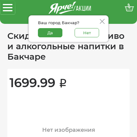
/АКЦИИ
100% достоверные акции
Ваш город Бакчар?
Да
Нет
Скидки в категории пиво
и алкогольные напитки в
Бакчаре
1699.99 
i
Нет изображения