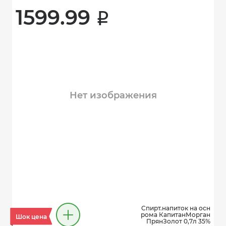
1599.99 
i
Нет изображения
Спирт.напиток на осн
рома КапитанМорган
Шок цена
ПрянЗолот 0,7л 35%