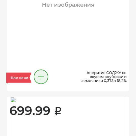
Нет изображения
Аперитив СОДЖУ со
вкусом клубники и
Шок цена
земляники 0,375л 18,2%
699.99 
i