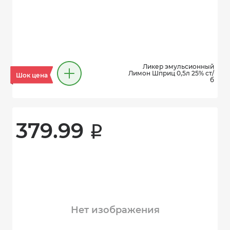
Ликер эмульсионный
Лимон Шприц 0,5л 25% ст/
Шок цена
б
379.99 
i
Нет изображения