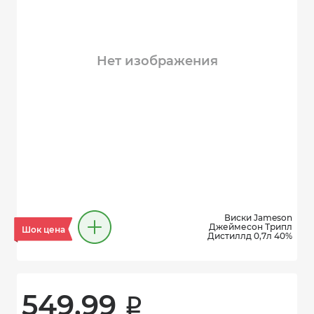
Нет изображения
Виски Jameson
Джеймесон Трипл
Шок цена
Дистиллд 0,7л 40%
549.99 
i