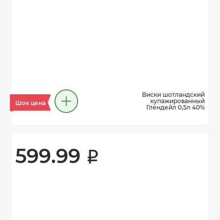
Виски шотландский
купажированный
Шок цена
Глендейл 0,5л 40%
599.99 
i