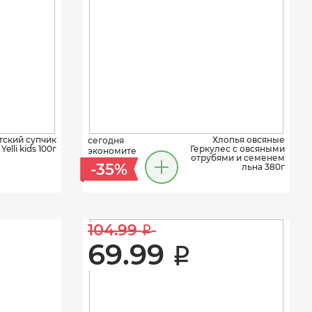
тский супчик
Хлопья овсяные
сегодня
elli kids 100г
Геркулес с овсяными
экономите
отрубями и семенем
-35%
льна 380г
104.99 
i
69.99 
i