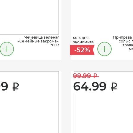
Чечевица зеленая
Приправа 
сегодня
«Семейные закрома»,
соль с
экономите
700 г
трав
-52%
м
99.99 
i
9 
64.99 
i
i