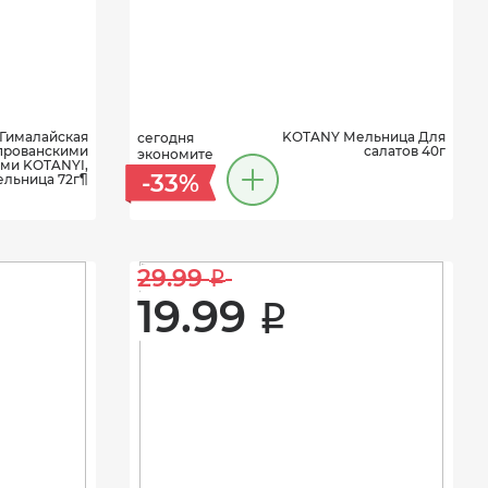
Гималайская
KOTANY Мельница Для
сегодня
 прованскими
салатов 40г
экономите
ами KOTANYI,
-33%
ельница 72г¶
29.99 
i
19.99 
i