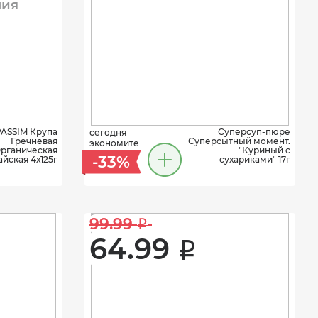
ния
ASSIM Крупа
Суперсуп-пюре
сегодня
Гречневая
Суперсытный момент.
экономите
рганическая
"Куриный с
-33%
айская 4х125г
сухариками" 17г
99.99 
i
64.99 
i