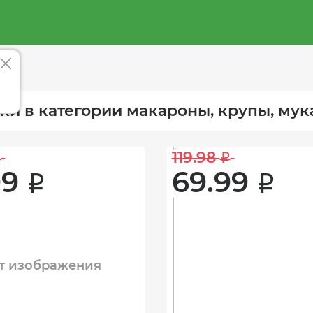
ки в категории макароны, крупы, мук
119.98 
i
i
9 
69.99 
i
i
т изображения