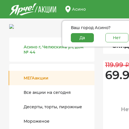
/АКЦИИ
Асино
Ваш город Асино?
Да
Нет
Скид
Асино г, Челюскина ул, дом
№ 44
119.99 
69.9
МЕГАакции
Все акции на сегодня
Десерты, торты, пирожные
Не
Мороженое