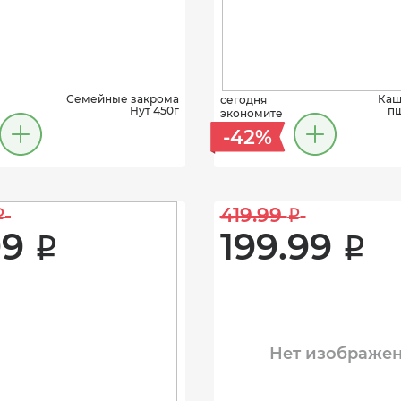
Семейные закрома
Каш
сегодня
Нут 450г
пш
экономите
-42%
419.99 
i
i
9 
199.99 
i
i
Нет изображе