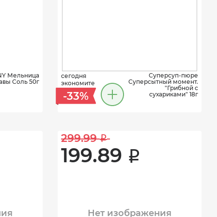
Y Мельница
Суперсуп-пюре
сегодня
авы Соль 50г
Суперсытный момент.
экономите
"Грибной с
-33%
сухариками" 18г
299.99 
i
199.89 
i
ния
Нет изображения