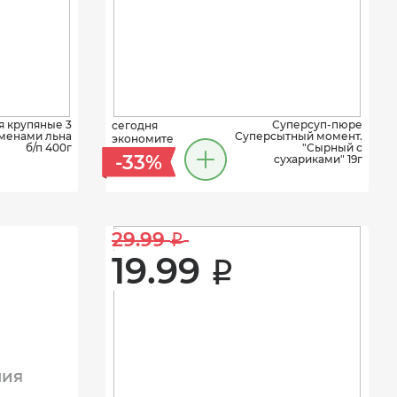
я крупяные 3
Суперсуп-пюре
сегодня
еменами льна
Суперсытный момент.
экономите
б/п 400г
"Сырный с
-33%
сухариками" 19г
29.99 
i
19.99 
i
ния