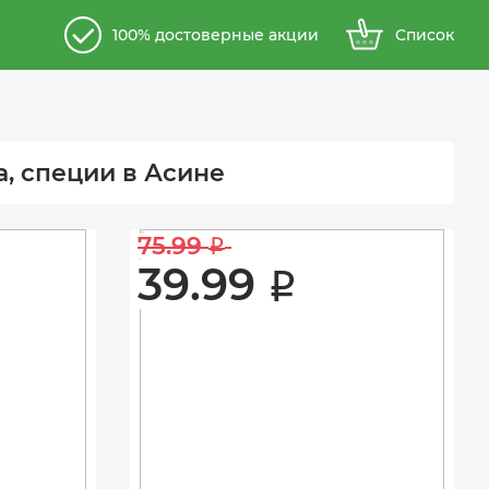
100% достоверные акции
Список
а, специи в Асине
75.99 
i
39.99 
i