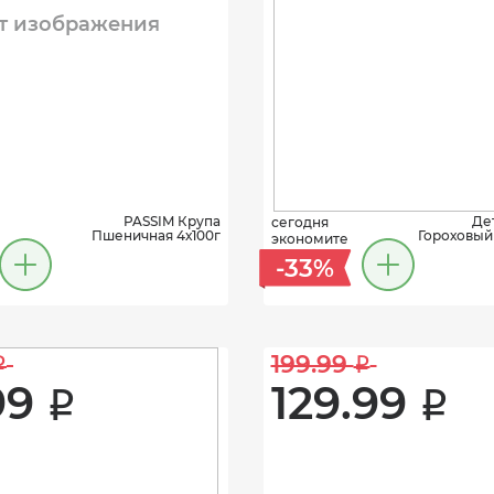
т изображения
PASSIM Крупа
Де
сегодня
Пшеничная 4х100г
Гороховый Y
экономите
-33%
199.99 
i
i
99 
129.99 
i
i