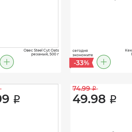
Овес Steel Cut Oats
Кек
сегодня
резаный, 500 г
экономите
-33%
74.99 
i
99 
49.98 
i
i