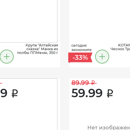
Крупа "Алтайская
KOTAN
сегодня
сказка" Манка из
Чеснок Тр
экономите
полбы ППМеню, 350 г
-33%
89.99 
i
i
9 
59.99 
i
i
Нет изображе