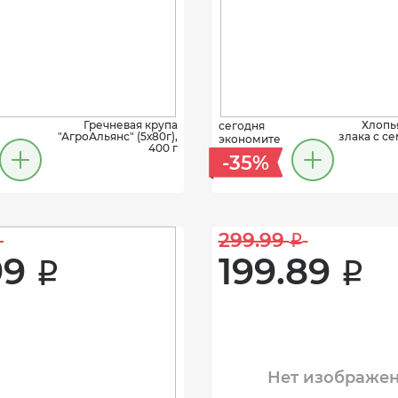
Гречневая крупа
Хлопь
сегодня
"АгроАльянс" (5х80г),
злака с с
экономите
400 г
-35%
299.99 
i
9 
199.89 
i
i
Нет изображе