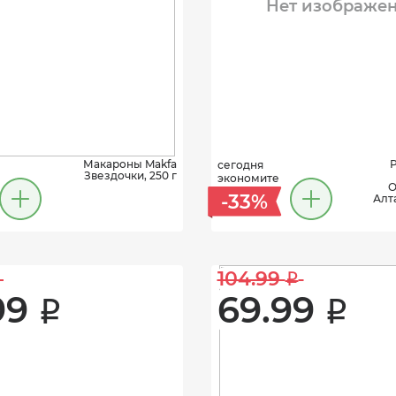
Нет изображе
Макароны Makfa
P
сегодня
Звездочки, 250 г
экономите
О
-33%
Алт
104.99 
i
99 
69.99 
i
i