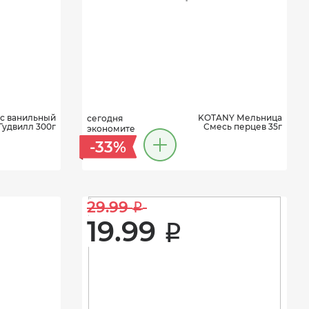
с ванильный
KOTANY Мельница
сегодня
Гудвилл 300г
Смесь перцев 35г
экономите
-33%
29.99 
i
19.99 
i