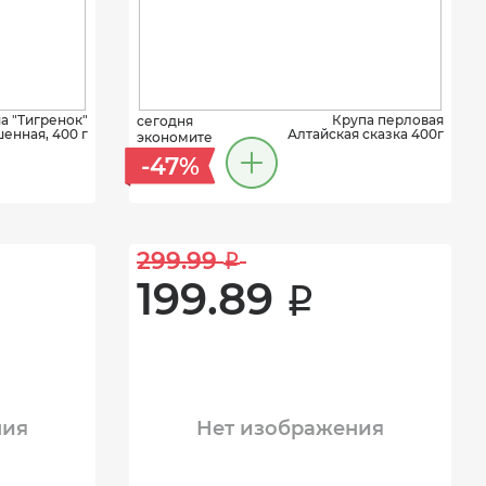
а "Тигренок"
Крупа перловая
сегодня
енная, 400 г
Алтайская сказка 400г
экономите
-47%
299.99 
i
199.89 
i
ния
Нет изображения