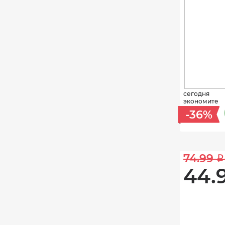
сегодня
экономите
-36%
74.99 
i
44.