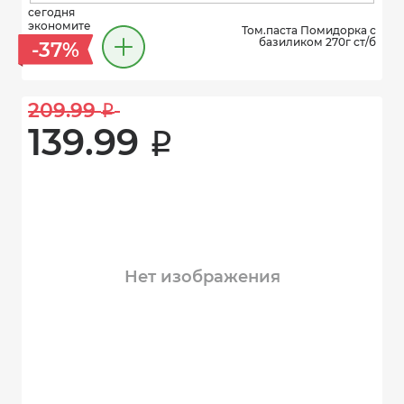
сегодня
экономите
Том.паста Помидорка с
базиликом 270г ст/б
-37%
209.99 
i
139.99 
i
Нет изображения