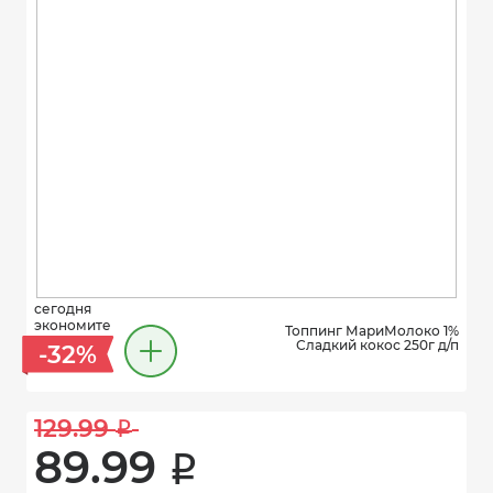
сегодня
экономите
Топпинг МариМолоко 1%
Сладкий кокос 250г д/п
-32%
129.99 
i
89.99 
i