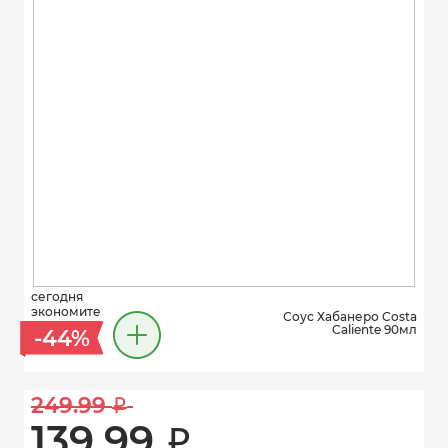
сегодня
экономите
Соус Хабанеро Costa
Caliente 90мл
-44%
249.99 
i
139.99 
i