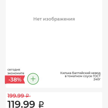
Нет изображения
сегодня
Килька Балтийский невод
экономите
в томатном соусе ГОСТ
-38%
240г
199.99 
i
119.99 
i