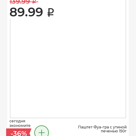
139.99 
i
89.99 
i
сегодня
экономите
Паштет Фуа-гра с утиной
печенью 150г
-36%