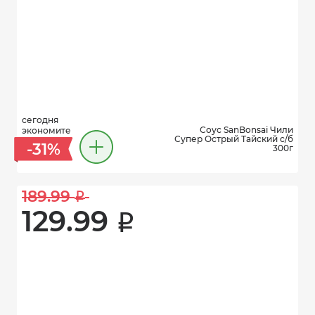
сегодня
Соус SanBonsai Чили
экономите
Супер Острый Тайский с/б
-31%
300г
189.99 
i
129.99 
i