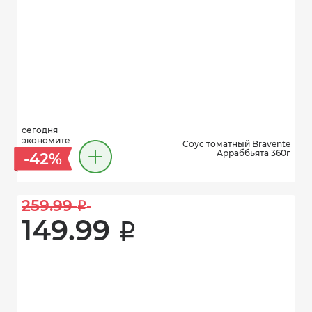
сегодня
экономите
Соус томатный Bravente
Арраббьята 360г
-42%
259.99 
i
149.99 
i