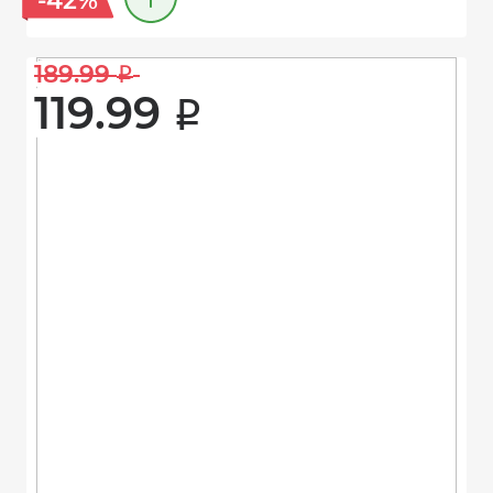
-42%
189.99 
i
119.99 
i