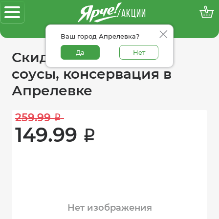
/АКЦИИ
100% достоверные акции
Ваш город Апрелевка?
Да
Нет
Скидки в категории
соусы, консервация в
Апрелевке
259.99 
i
149.99 
i
Нет изображения