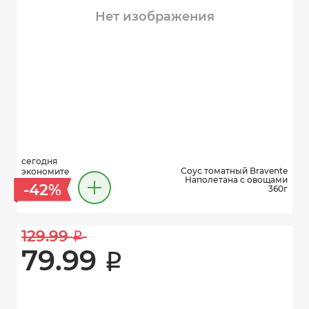
Нет изображения
сегодня
Соус томатный Bravente
экономите
Наполетана с овощами
-42%
360г
129.99 
i
79.99 
i