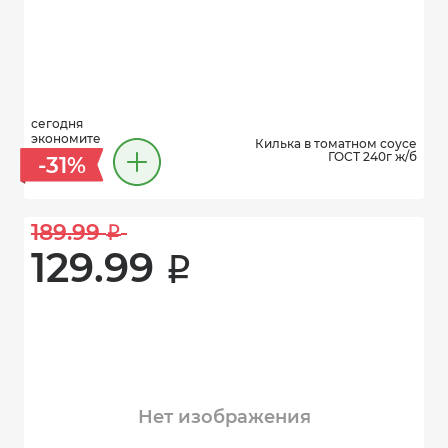
сегодня
экономите
Килька в томатном соусе
ГОСТ 240г ж/б
-31%
189.99 
i
129.99 
i
Нет изображения