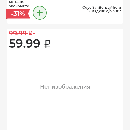
сегодня
экономите
Соус SanBonsai Чили
Сладкий с/б 300г
-31%
99.99 
i
59.99 
i
Нет изображения