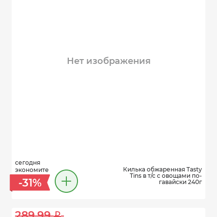
Нет изображения
сегодня
Килька обжаренная Tasty
экономите
Tins в т/с с овощами по-
-31%
гавайски 240г
289.99 
i