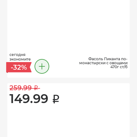
сегодня
Фасоль Пиканта по-
экономите
монастырски с овощами
-32%
470г ст/б
259.99 
i
149.99 
i