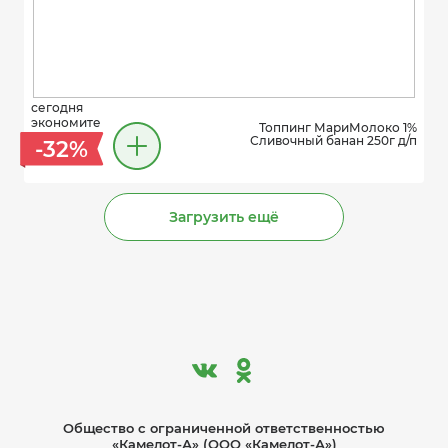
сегодня
экономите
Топпинг МариМолоко 1%
Сливочный банан 250г д/п
-32%
Загрузить ещё
Общество с ограниче­нной ответственностью
«Камелот-А» (ООО «Камелот-А»)