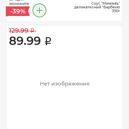
Соус "Махеевъ"
экономите
деликатесный "Барбекю
-39%
350г
129.99 
i
89.99 
i
Нет изображения