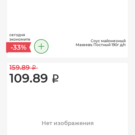
сегодня
экономите
Соус майонезный
Махеевъ Постный 190г д/п
-33%
159.89 
i
109.89 
i
Нет изображения