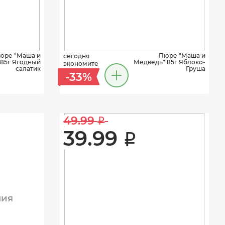
юре "Маша и
Пюре "Маша и
сегодня
85г Ягодный
Медведь" 85г Яблоко-
экономите
салатик
Груша
-33%
49.99 
i
39.99 
i
ния