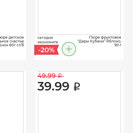
юре детское
Пюре фруктовое
сегодня
кое счастье
"Дары Кубани" Яблоко,
экономите
нок 80г ст/б
90 г
-20%
49.99 
i
39.99 
i