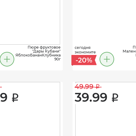
Пюре фруктовое
П
сегодня
"Дары Кубани"
Малень
экономите
ЯблокоБананКлубника
-20%
90г
49.99 
i
9 
39.99 
i
i