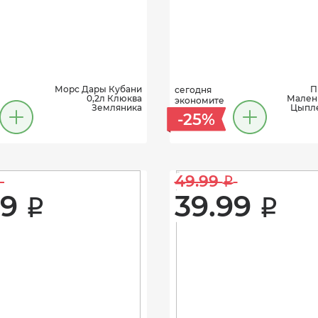
Морс Дары Кубани
П
сегодня
0,2л Клюква
Малень
экономите
Земляника
Цыпле
-25%
49.99 
i
9 
39.99 
i
i