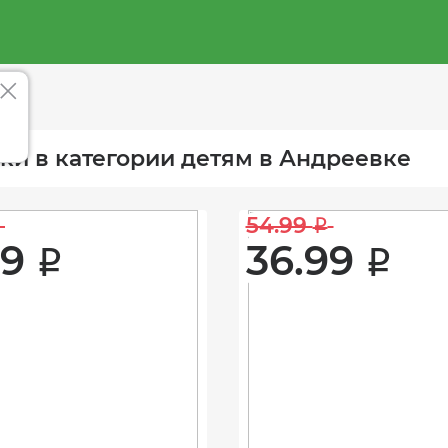
ки в категории детям в Андреевке
54.99 
i
9 
36.99 
i
i