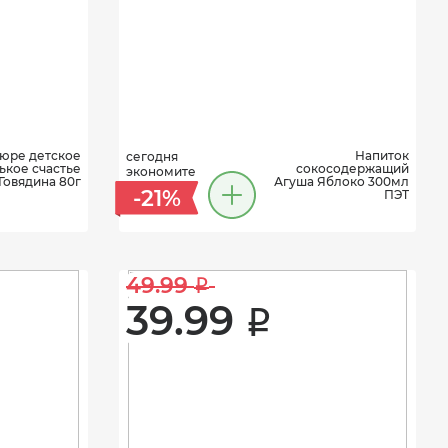
юре детское
Напиток
сегодня
кое счастье
cокосодержащий
экономите
Говядина 80г
Агуша Яблоко 300мл
-21%
ПЭТ
49.99 
i
39.99 
i