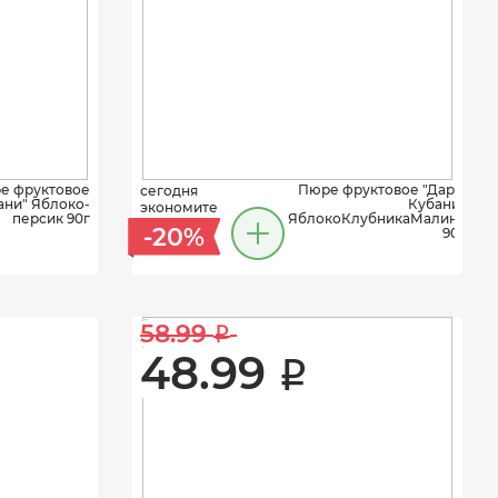
е фруктовое
Пюре фруктовое "Дары
сегодня
ани" Яблоко-
Кубани"
экономите
персик 90г
ЯблокоКлубникаМалина
-20%
90г
58.99 
i
48.99 
i