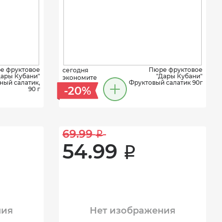
е фруктовое
Пюре фруктовое
сегодня
Дары Кубани"
"Дары Кубани"
экономите
ный салатик,
Фруктовый салатик 90г
-20%
90 г
69.99 
i
54.99 
i
ния
Нет изображения