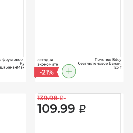
 фруктовое "Дары
Печенье Bitey
сегодня
Кубани"
безглютеновое Банан,
экономите
ушаБананМанго90г
125 г
-21%
139.98 
i
109.99 
i