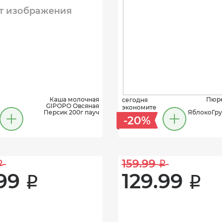
т изображения
Каша молочная
Пюре
сегодня
GIPOPO Овсяная
экономите
Персик 200г пауч
ЯблокоГр
-20%
159.99 
i
i
99 
129.99 
i
i