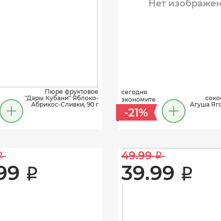
Нет изображе
Пюре фруктовое
сегодня
"Дары Кубани" Яблоко-
cоко
экономите
Абрикос-Сливки, 90 г
Агуша Яг
-21%
49.99 
i
i
99 
39.99 
i
i