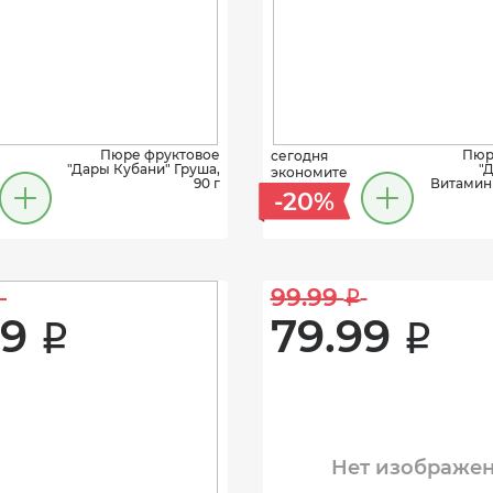
Пюре фруктовое
Пюр
сегодня
"Дары Кубани" Груша,
"
экономите
90 г
Витамин
-20%
99.99 
i
9 
79.99 
i
i
Нет изображе