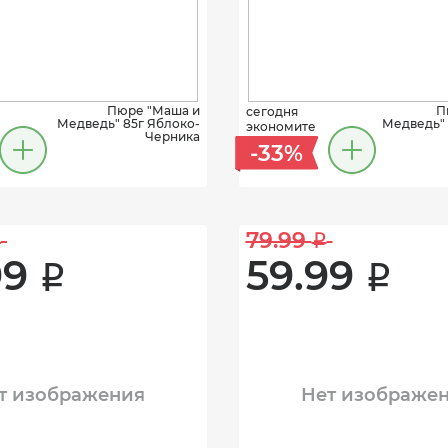
Пюре "Маша и
П
сегодня
Медведь" 85г Яблоко-
Медведь" 
экономите
Черника
-33%
79.99 
i
i
9 
59.99 
i
i
т изображения
Нет изображе