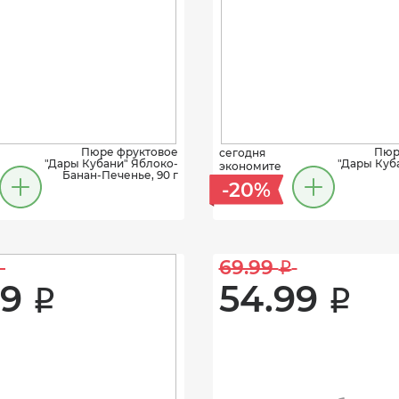
Пюре фруктовое
Пюр
сегодня
"Дары Кубани" Яблоко-
"Дары Куб
экономите
Банан-Печенье, 90 г
-20%
69.99 
i
9 
54.99 
i
i