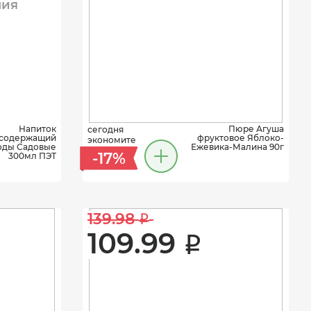
ния
Напиток
Пюре Агуша
сегодня
содержащий
фруктовое Яблоко-
экономите
оды Садовые
Ежевика-Малина 90г
-17%
300мл ПЭТ
139.98 
i
109.99 
i