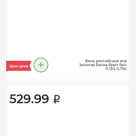
Вино российское игр
Золотая Балка брют бел
Шок цена
11-13% 0,75л
529.99 
i