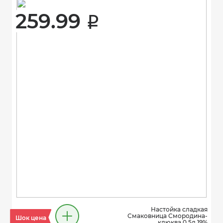
259.99 
i
Настойка сладкая
Смаковница Смородина-
Шок цена
клюква 0,5л 19%