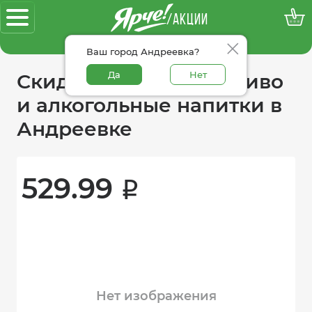
/АКЦИИ
100% достоверные акции
Ваш город Андреевка?
Да
Нет
Скидки в категории пиво
и алкогольные напитки в
Андреевке
529.99 
i
Нет изображения