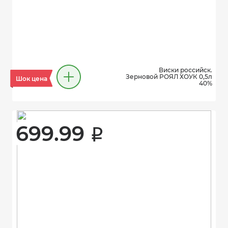
Виски российск.
Зерновой РОЯЛ ХОУК 0,5л
Шок цена
40%
699.99 
i