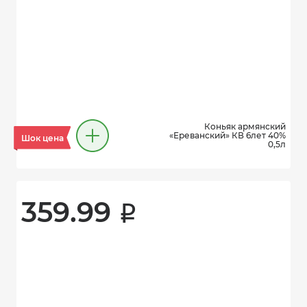
Коньяк армянский
«Ереванский» КВ 6лет 40%
Шок цена
0,5л
359.99 
i