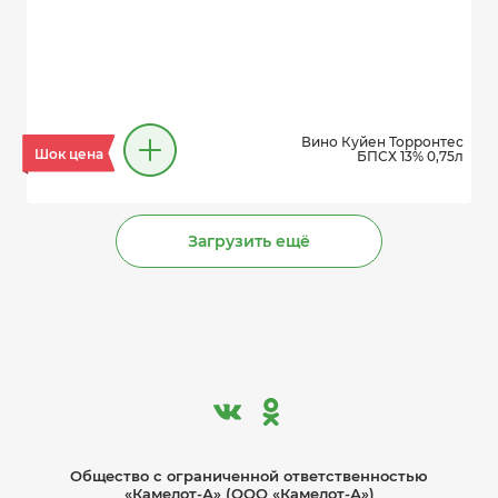
Вино Куйен Торронтес
Шок цена
БПСХ 13% 0,75л
Загрузить ещё
Общество с ограниче­нной ответственностью
«Камелот-А» (ООО «Камелот-А»)