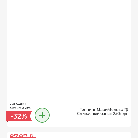
сегодня
экономите
Топпинг МариМолоко 1%
Сливочный банан 250г д/п
-32%
87.97 
i