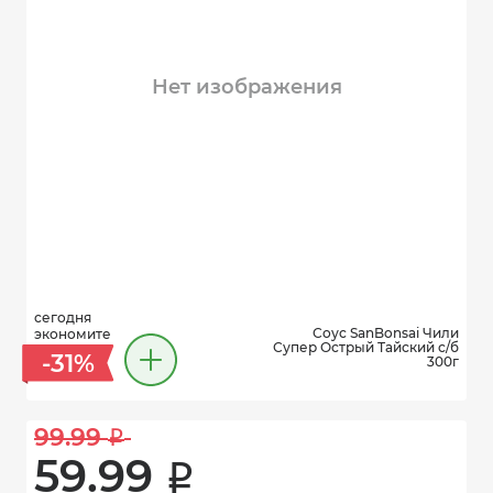
Нет изображения
сегодня
Соус SanBonsai Чили
экономите
Супер Острый Тайский с/б
-31%
300г
99.99 
i
59.99 
i