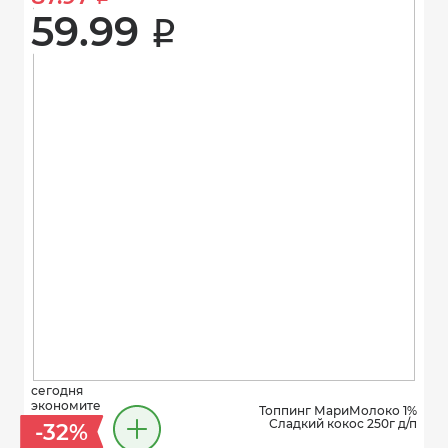
59.99 
i
сегодня
экономите
Топпинг МариМолоко 1%
Сладкий кокос 250г д/п
-32%