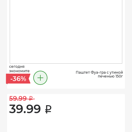
сегодня
экономите
Паштет Фуа-гра с утиной
печенью 150г
-36%
59.99 
i
39.99 
i