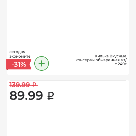
сегодня
Килька Вкусные
экономите
консервы обжаренная в т/
-31%
с 240г
139.99 
i
89.99 
i