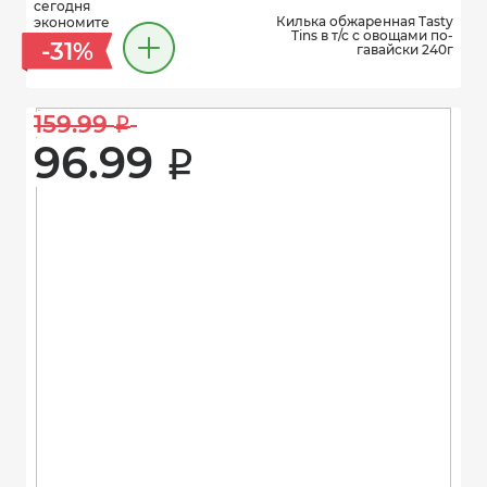
сегодня
Килька обжаренная Tasty
экономите
Tins в т/с с овощами по-
-31%
гавайски 240г
159.99 
i
96.99 
i