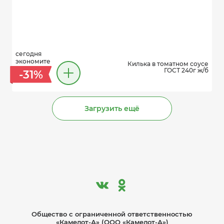
сегодня
экономите
Килька в томатном соусе
ГОСТ 240г ж/б
-31%
Загрузить ещё
Общество с ограниче­нной ответственностью
«Камелот-А» (ООО «Камелот-А»)