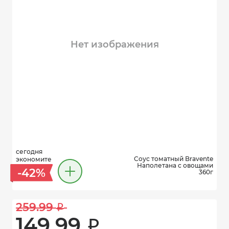
Нет изображения
сегодня
Соус томатный Bravente
экономите
Наполетана с овощами
-42%
360г
259.99 
i
149.99 
i