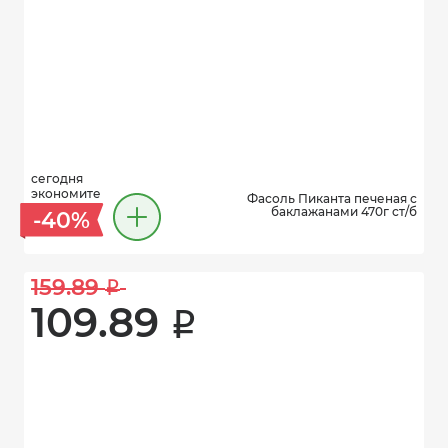
сегодня
экономите
Фасоль Пиканта печеная с
баклажанами 470г ст/б
-40%
159.89 
i
109.89 
i