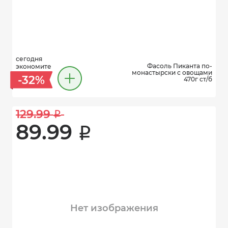
сегодня
Фасоль Пиканта по-
экономите
монастырски с овощами
-32%
470г ст/б
129.99 
i
89.99 
i
Нет изображения