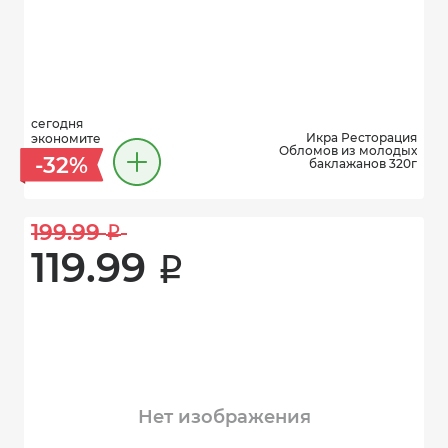
сегодня
Икра Ресторация
экономите
Обломов из молодых
-32%
баклажанов 320г
199.99 
i
119.99 
i
Нет изображения