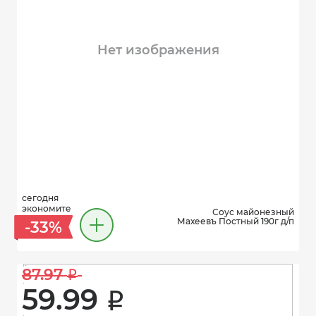
Нет изображения
сегодня
экономите
Соус майонезный
Махеевъ Постный 190г д/п
-33%
87.97 
i
59.99 
i