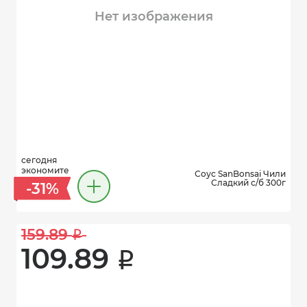
Нет изображения
сегодня
экономите
Соус SanBonsai Чили
Сладкий с/б 300г
-31%
159.89 
i
109.89 
i