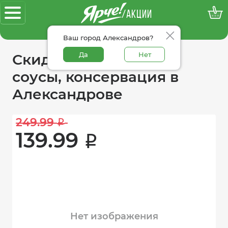
/АКЦИИ
100% достоверные акции
Ваш город Александров?
Да
Нет
Скидки в категории
соусы, консервация в
Александрове
249.99 
i
139.99 
i
Нет изображения