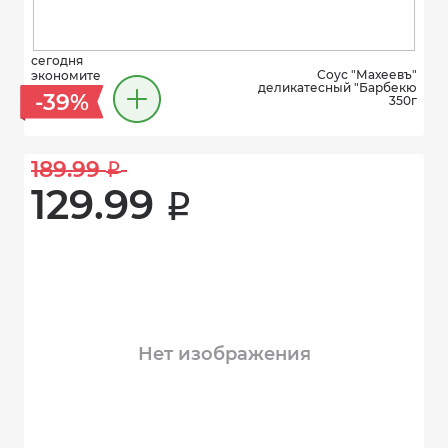
сегодня
Соус "Махеевъ"
экономите
деликатесный "Барбекю
-39%
350г
189.99 
i
129.99 
i
Нет изображения