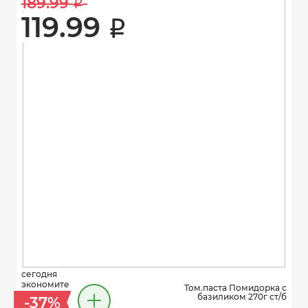
189.99 
i
119.99 
i
сегодня
экономите
Том.паста Помидорка с
базиликом 270г ст/б
-37%