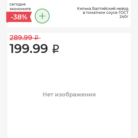
сегодня
Килька Балтийский невод
экономите
в томатном соусе ГОСТ
-38%
240г
289.99 
i
199.99 
i
Нет изображения