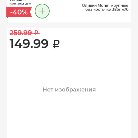
экономите
Оливки Monini крупные
без косточки 385г ж/б
-40%
259.99 
i
149.99 
i
Нет изображения