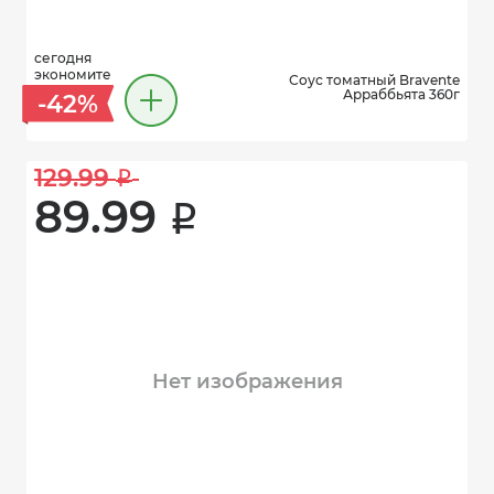
сегодня
экономите
Соус томатный Bravente
Арраббьята 360г
-42%
129.99 
i
89.99 
i
Нет изображения