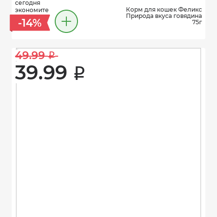
сегодня
Корм для кошек Феликс
экономите
Природа вкуса говядина
-14%
75г
49.99 
i
39.99 
i