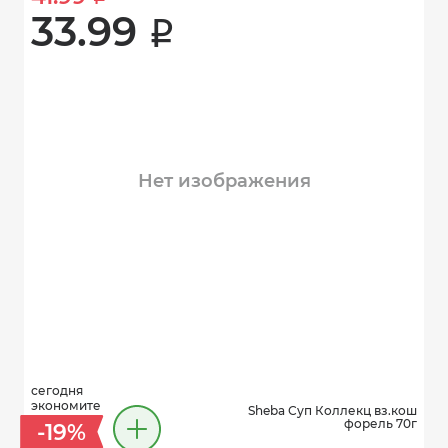
33.99 
i
Нет изображения
сегодня
экономите
Sheba Суп Коллекц вз.кош
форель 70г
-19%