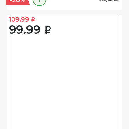
-20%
109.99 
i
99.99 
i