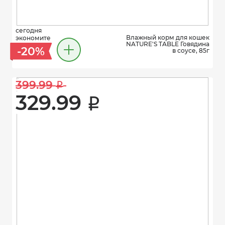
сегодня
Влажный корм для кошек
экономите
NATURE'S TABLE Говядина
-20%
в соусе, 85г
399.99 
i
329.99 
i