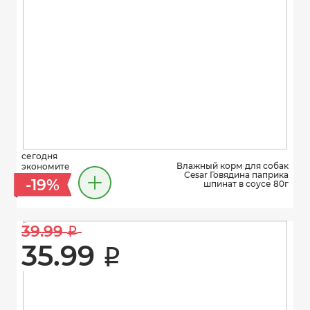
сегодня
Влажный корм для собак
экономите
Cesar Говядина паприка
-19%
шпинат в соусе 80г
39.99 
i
35.99 
i