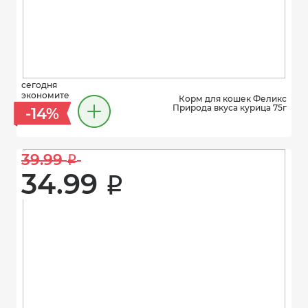
сегодня
экономите
Корм для кошек Феликс
Природа вкуса курица 75г
-14%
39.99 
i
34.99 
i