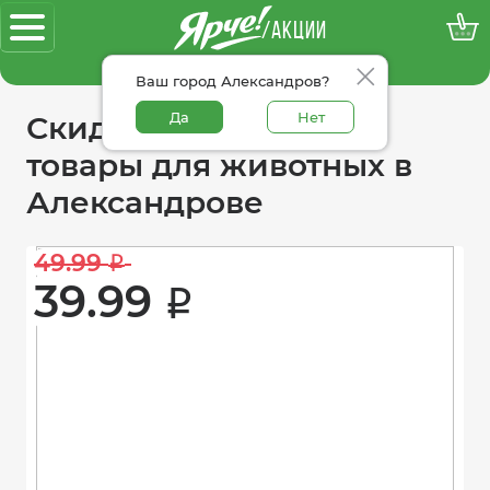
/АКЦИИ
100% достоверные акции
Ваш город Александров?
Да
Нет
Скидки в категории
товары для животных в
Александрове
49.99 
i
39.99 
i