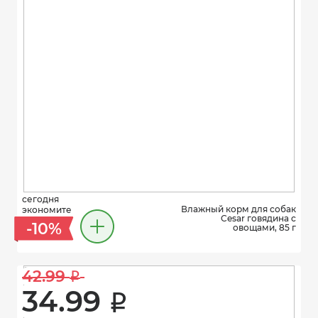
сегодня
Влажный корм для собак
экономите
Cesar говядина с
-10%
овощами, 85 г
42.99 
i
34.99 
i