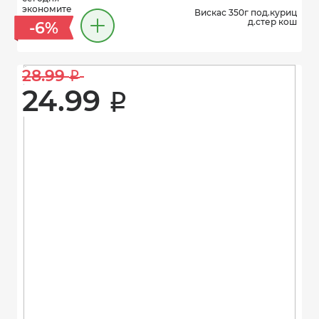
экономите
Вискас 350г под.куриц
д.стер кош
-6%
28.99 
i
24.99 
i