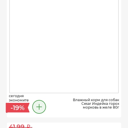
сегодня
Влажный корм для собак
экономите
Cesar Индейка горох
-19%
морковь в желе 80г
41.99 
i