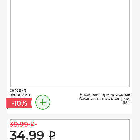
сегодня
Влажный корм для собак
экономите
Cesar ягненок с овощами,
-10%
85 г
39.99 
i
34.99 
i