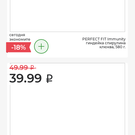
сегодня
PERFECT FIT Immunity
экономите
гиндейка спирулина
-18%
клюква, 580 г.
49.99 
i
39.99 
i